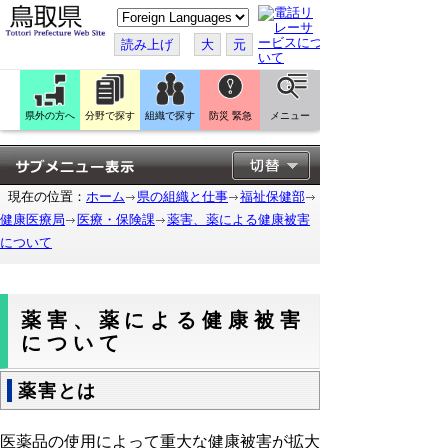
こ
の
ペ
読み上げ
大
元
ー
ジ
を
翻
訳
県外の方へ
分野で探す
組織で探す
防災 緊急
メニュー
す
る
現在の位置：
ホーム
県の組織と仕事
福祉保健部
健康医療局
医療・保険課
薬害、薬による健康被害
について
薬害、薬による健康被害
について
薬害とは
医薬品の使用によって重大な健康被害が拡大