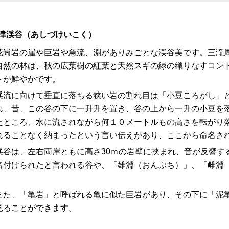
津渓谷（あしづけいこく）
崗岩の崖や巨岩や急流、淵がありみごとな渓谷美です。三滝
自然の林は、秋の広葉樹の紅葉と天然スギの緑の織りなすコン
トが鮮やかです。
流に向けて垂直に落ちる狭い岩の割れ目は「小豆ころがし」
れ、昔、この谷の下に一升升を置き、谷の上から一升の小豆を
たところ、水に流されながら何１０メートルもの高さを転がり
れることなく納まったという言い伝えがあり、ここから命名さ
谷は、左右両岸ともに高さ30ｍの岩壁に挟まれ、音が反響す
名付けられたと言われる谷や、「雄淵（おんぶち）」、「雌淵
。
た、「亀岩」と呼ばれる亀に似た巨岩があり、その下に「泥亀
見ることができます。