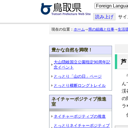
こ
の
ペ
ー
読み上げ
サイ
ジ
を
翻
現在の位置：
ホーム
県の組織と仕事
生活
訳
す
る
豊かな自然を満喫！
大山隠岐国立公園指定90周年記
念イベント
千
とっとり「山の日」ページ
ん
とっとり横断ロングトレイル
渓
の
ネイチャーポジティブ推進
室
ラ
倒
ネイチャーポジティブの推進
とっとりネイチャーポジティブ