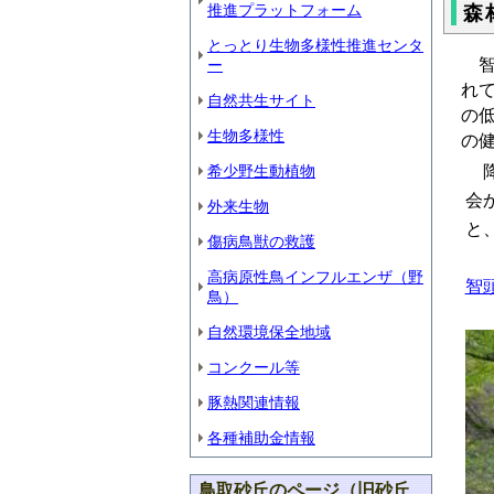
推進プラットフォーム
森
とっとり生物多様性推進センタ
智
ー
れ
自然共生サイト
の
生物多様性
の
降
希少野生動植物
会
外来生物
と
傷病鳥獣の救護
高病原性鳥インフルエンザ（野
智
鳥）
自然環境保全地域
コンクール等
豚熱関連情報
各種補助金情報
鳥取砂丘のページ（旧砂丘