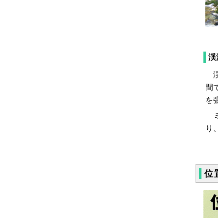
渓
渓
間
を
ミ
り
位