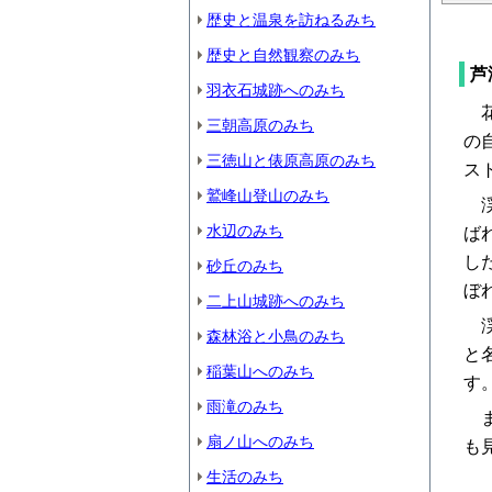
歴史と温泉を訪ねるみち
歴史と自然観察のみち
芦
羽衣石城跡へのみち
花
三朝高原のみち
の
三徳山と俵原高原のみち
ス
鷲峰山登山のみち
渓
水辺のみち
ば
し
砂丘のみち
ぼ
二上山城跡へのみち
渓
森林浴と小鳥のみち
と
稲葉山へのみち
す
雨滝のみち
ま
扇ノ山へのみち
も
生活のみち