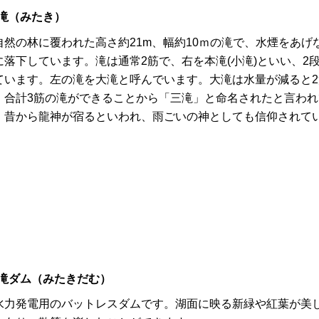
滝（みたき）
然の林に覆われた高さ約21m、幅約10ｍの滝で、水煙をあげ
に落下しています。滝は通常2筋で、右を本滝(小滝)といい、2
ています。左の滝を大滝と呼んでいます。大滝は水量が減ると2
、合計3筋の滝ができることから「三滝」と命名されたと言われ
。昔から龍神が宿るといわれ、雨ごいの神としても信仰されて
滝ダム（みたきだむ）
力発電用のバットレスダムです。湖面に映る新緑や紅葉が美し