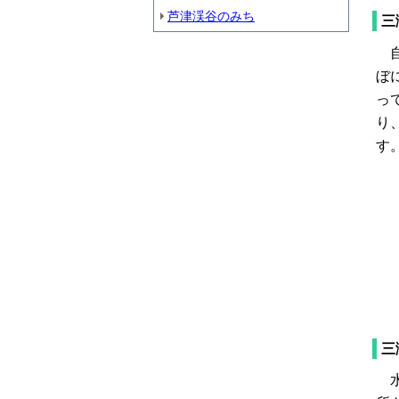
芦津渓谷のみち
三
自
ぼ
っ
り
す
三
水