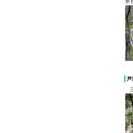
所
芦
三