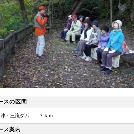
ースの区間
津～三滝ダム ７ｋｍ
ース案内