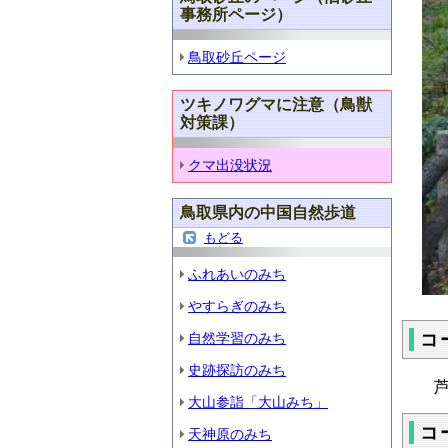
事務所ページ）
鳥取砂丘ページ
ツキノワグマに注意（鳥獣
対策課）
クマ出没状況
鳥取県内の中国自然歩道
もどる
ふれあいのみち
やすらぎのみち
自然学習のみち
コ
史跡探訪のみち
芦
大山参詣「大山みち」
コ
天神原のみち