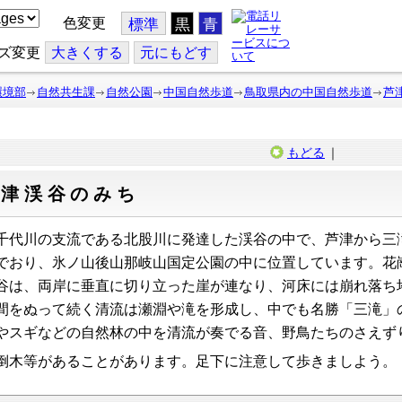
色変更
標準
黒
青
ズ変更
大
きくする
元
にもどす
環境部
自然共生課
自然公園
中国自然歩道
鳥取県内の中国自然歩道
芦
もどる
｜
芦津渓谷のみち
代川の支流である北股川に発達した渓谷の中で、芦津から三
でおり、氷ノ山後山那岐山国定公園の中に位置しています。花
谷は、両岸に垂直に切り立った崖が連なり、河床には崩れ落ち
間をぬって続く清流は瀬淵や滝を形成し、中でも名勝「三滝」
やスギなどの自然林の中を清流が奏でる音、野鳥たちのさえず
木等があることがあります。足下に注意して歩きましよう。