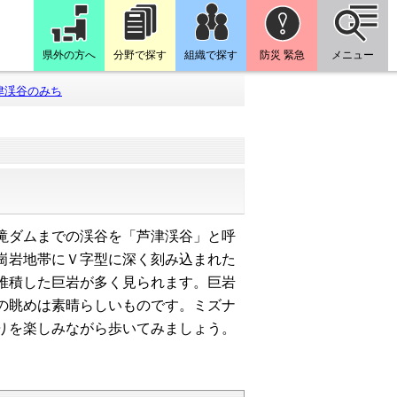
県外の方へ
分野で探す
組織で探す
防災 緊急
メニュー
津渓谷のみち
滝ダムまでの渓谷を「芦津渓谷」と呼
崗岩地帯にＶ字型に深く刻み込まれた
堆積した巨岩が多く見られます。巨岩
の眺めは素晴らしいものです。ミズナ
りを楽しみながら歩いてみましょう。