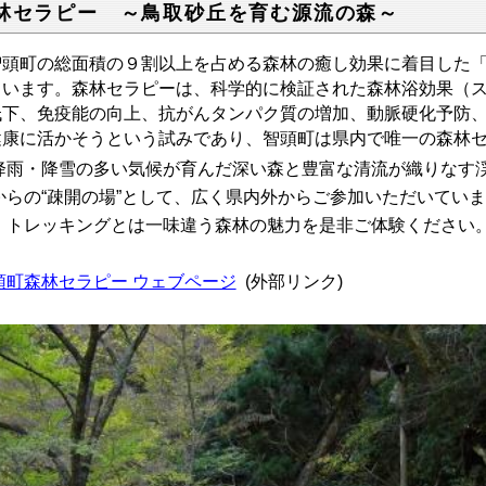
林セラピー ～鳥取砂丘を育む源流の森～
頭町の総面積の９割以上を占める森林の癒し効果に着目した「
ています。森林セラピーは、科学的に検証された森林浴効果（
低下、免疫能の向上、抗がんタンパク質の増加、動脈硬化予防
健康に活かそうという試みであり、智頭町は県内で唯一の森林
雨・降雪の多い気候が育んだ深い森と豊富な清流が織りなす渓
からの“疎開の場”として、広く県内外からご参加いただいてい
、トレッキングとは一味違う森林の魅力を是非ご体験ください
頭町森林セラピー ウェブページ
(外部リンク)