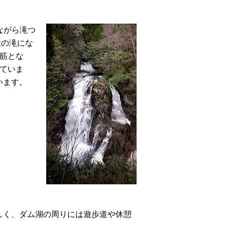
ながら滝つ
段の滝にな
筋とな
ていま
います。
く、ダム湖の周りには遊歩道や休憩