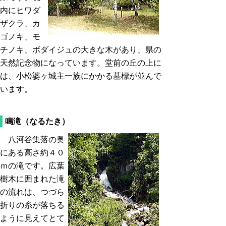
内にヒワダ
ザクラ、カ
ゴノキ、モ
チノキ、ボダイジュの大きな木があり、県の
天然記念物になっています。堂前の丘の上に
は、小松婆ヶ城主一族にかかる墓標が並んで
います。
鳴滝（なるたき）
八河谷集落の奥
にある高さ約４０
ｍの滝です。広葉
樹木に囲まれた滝
の流れは、つづら
折りの糸が落ちる
ように見えてとて