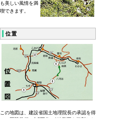
も美しい風情を満
喫できます。
位置
この地図は、建設省国土地理院長の承認を得
て、同院発行の2.5万分の1地形図を複製した
ものを転写したものです。（平9 中複、第99
号）