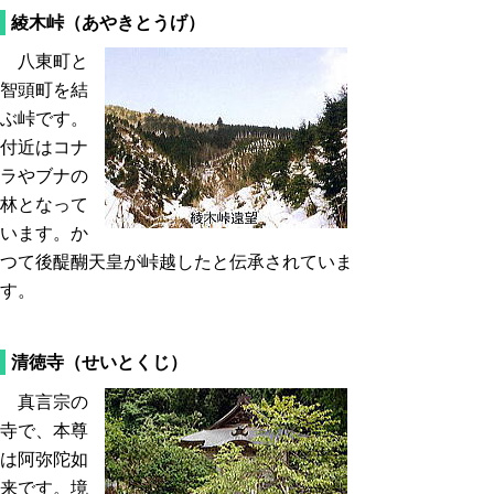
綾木峠（あやきとうげ）
八東町と
智頭町を結
ぶ峠です。
付近はコナ
ラやブナの
林となって
います。か
つて後醍醐天皇が峠越したと伝承されていま
す。
清徳寺（せいとくじ）
真言宗の
寺で、本尊
は阿弥陀如
来です。境