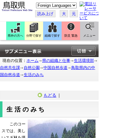
こ
の
ペ
読み上げ
大
元
ー
ジ
を
翻
訳
県外の方へ
分野で探す
組織で探す
防災 緊急
メニュー
す
る
現在の位置：
ホーム
県の組織と仕事
生活環境部
自然共生課
自然公園
中国自然歩道
鳥取県内の中
国自然歩道
生活のみち
もどる
｜
生活のみち
このコー
スでは、美し
いスギ林を堪