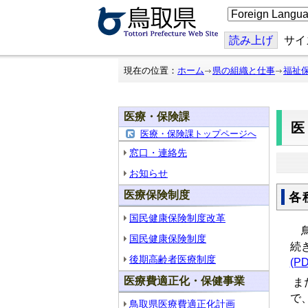
こ
の
ペ
ー
読み上げ
サイ
ジ
を
翻
現在の位置：
ホーム
県の組織と仕事
福祉
訳
す
る
医療・保険課
医療・保険課トップページへ
窓口・連絡先
お知らせ
医療保険制度
各
国民健康保険制度改革
鳥
国民健康保険制度
続
後期高齢者医療制度
(PD
医療費適正化・保健事業
ま
で
鳥取県医療費適正化計画