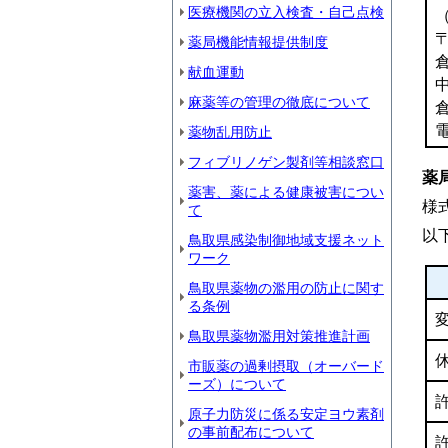
医療機関の立入検査・自己点検
〒
薬局機能情報提供制度
献血運動
麻薬等の管理の徹底について
電
薬物乱用防止
フィブリノゲン製剤等相談窓口
薬
薬害、薬による健康被害につい
様
て
以
鳥取県感染制御地域支援ネット
ワーク
鳥取県薬物の濫用の防止に関す
る条例
鳥取県薬物濫用対策推進計画
市販薬の過剰摂取（オーバード
ーズ）について
原子力防災に係る安定ヨウ素剤
の事前配布について