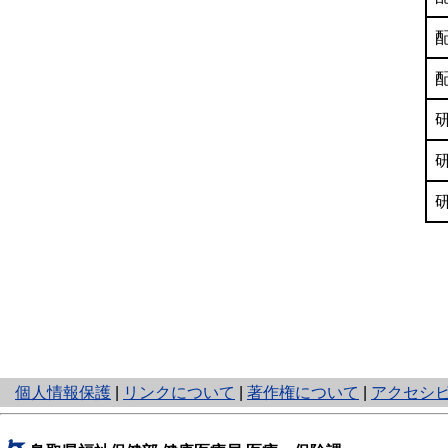
と
個人情報保護
|
リンクについて
|
著作権について
|
アクセシ
り
ネ