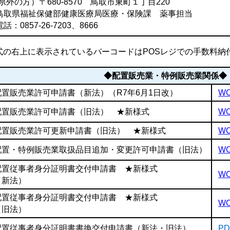
(県外の方）〒680-8570 鳥取市東町１丁目220
鳥取県福祉保健部健康医療局医療・保険課 薬事担当
電話：0857-26-7203、8666
式の右上に表示されているバーコードはPOSレジでの手数料納
◆配置販売業・特例販売業関係◆
配置販売業許可申請書（新法）
（R7年6月1日改）
WO
配置販売業許可申請書（旧法） ★新様式
WO
配置販売業許可更新申請書（旧法） ★新様式
WO
配置・特例販売業取扱品目追加・変更許可申請書（旧法）
WO
配置従事者身分証明書交付申請書 ★新様式
WO
（新法）
配置従事者身分証明書交付申請書 ★新様式
WO
（旧法）
配置従事者身分証明書書換交付申請書（新法・旧法）
PD