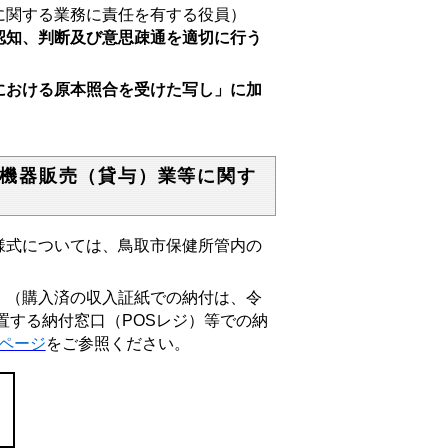
に関する業務に責任を有する役員）
認知、判断及び意思疎通を適切に行う
における原本照合を受けた写し」に加
機器販売（貸与）業等に関す
式については、鳥取市保健所管内の
（購入済の収入証紙での納付は、令
置する納付窓口（POSレジ）等での納
ページ
をご参照ください。