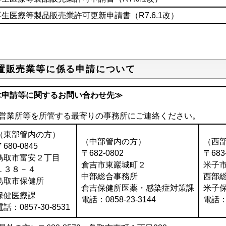
再生医療等製品販売業許可更新申請書
（R7.6.1改）
置販売業等に係る申請について
≪申請等に関するお問い合わせ先≫
○営業所等を所管する最寄りの事務所にご連絡ください。
（東部管内の方）
（中部管内の方）
（西
〒680-0845
〒682-0802
〒683
鳥取市富安２丁目
倉吉市東巖城町２
米子
１３８－４
中部総合事務所
西部
鳥取市保健所
倉吉保健所医薬・感染症対策課
米子
保健医療課
電話：0858-23-3144
電話：0
電話：0857-30-8531