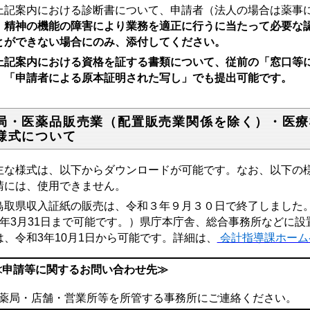
上記案内における診断書について、申請者（法人の場合は薬事
、
精神の機能の障害により業務を適正に行うに当たって必要な
とができない場合にのみ、添付してください。
上記案内における資格を証する書類について、従前の「窓口等
、「申請者による原本証明された写し」でも提出可能です。
局・医薬品販売業（配置販売業関係を除く）・医療
様式について
な様式は、以下からダウンロードが可能です。なお、以下の様
請には、使用できません。
取県収入証紙の販売は、令和３年９月３０日で終了しました。
4年3月31日まで可能です。）県庁本庁舎、総合事務所などに設
は、令和3年10月1日から可能です。詳細は、
会計指導課ホーム
≪申請等に関するお問い合わせ先≫
○薬局・店舗・営業所等を所管する事務所にご連絡ください。