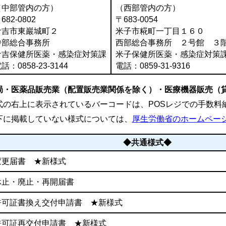
（中部管内の方）
（西部管内の方）
682-0802
〒683-0054
倉吉市東巖城町２
米子市糀町一丁目１６０
中部総合事務所
西部総合事務所 ２号館 ３
倉吉保健所医薬・感染症対策課
米子保健所医薬・感染症対策
話：0858-23-3144
電話：0859-31-9316
局・医薬品販売業（配置販売業関係を除く）・医療機器販売（
式の右上に表示されているバーコードは、POSレジでの手数料
下に掲載していない様式については、
厚生労働省のホームペー
◆共通様式◆
変更届書 ★新様式
休止・廃止・再開届書
許可証書換え交付申請書 ★新様式
許可証再交付申請書 ★新様式