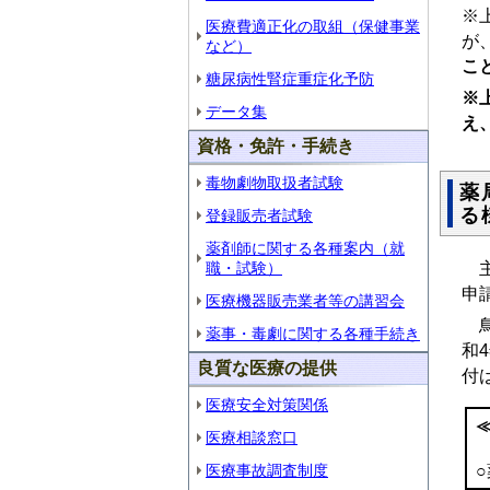
※
医療費適正化の取組（保健事業
が
など）
こ
糖尿病性腎症重症化予防
※
データ集
え
資格・免許・手続き
毒物劇物取扱者試験
薬
る
登録販売者試験
薬剤師に関する各種案内（就
主
職・試験）
申
医療機器販売業者等の講習会
鳥
薬事・毒劇に関する各種手続き
和
良質な医療の提供
付
医療安全対策関係
医療相談窓口
医療事故調査制度