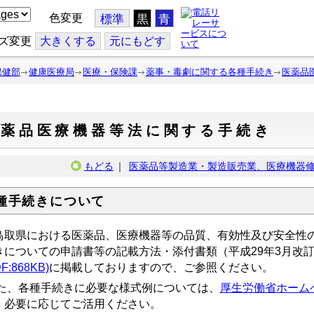
色変更
標準
黒
青
ズ変更
大
きくする
元
にもどす
保健部
健康医療局
医療・保険課
薬事・毒劇に関する各種手続き
医薬品
医薬品医療機器等法に関する手続き
もどる
｜
医薬品等製造業・製造販売業、医療機器
種手続きについて
取県における医薬品、医療機器等の品質、有効性及び安全性の
きについての申請書等の記載方法・添付書類（平成29年3月改
F:868KB)
に掲載しておりますので、ご参照ください。
た、各種手続きに必要な様式例については、
厚生労働省ホーム
、必要に応じてご活用ください。