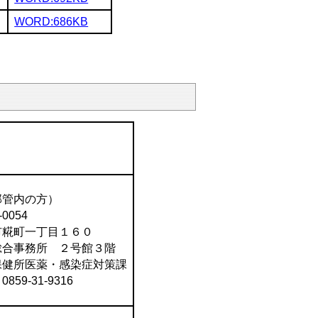
WORD:686KB
部管内の方）
-0054
市糀町一丁目１６０
総合事務所 ２号館３階
保健所医薬・感染症対策課
859-31-9316