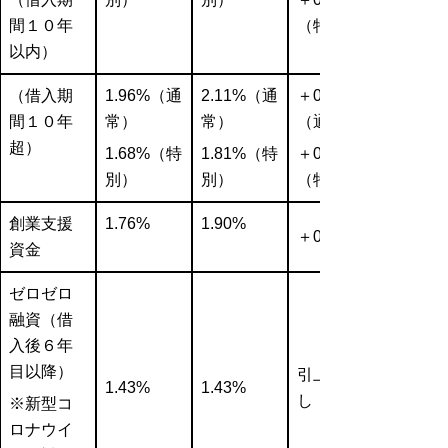
間１０年
（特別）
以内）
（借入期
1.96%
（通
2.11%
（通
＋0.15%
間１０年
常）
常）
（通常）
超）
1.68%
（特
1.81%
（特
＋0.13%
別）
別）
（特別）
創業支援
1.76%
1.90%
＋0.14%
資金
ゼロゼロ
融資（借
入後６年
目以降）
引上げな
1.43%
1.43%
し
※新型コ
ロナウイ