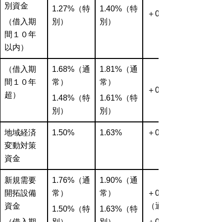
別資金
1.27%
（特
1.40%
（特
＋0.13%
（借入期
別）
別）
間１０年
以内）
（借入期
1.68%
（通
1.81%
（通
間１０年
常）
常）
＋0.13%
超）
1.48%
（特
1.61%
（特
別）
別）
地域経済
1.50%
1.63%
＋0.07%
変動対策
資金
新規需要
1.76%
（通
1.90%
（通
開拓設備
常）
常）
＋0.14%
資金
（通常）
1.50%
（特
1.63%
（特
（借入期
別）
別）
＋0.13%