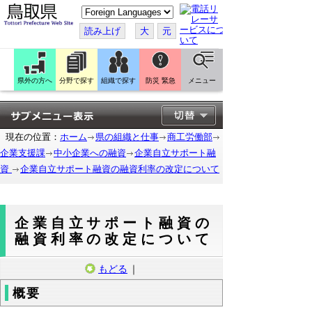
こ
の
ペ
読み上げ
大
元
ー
ジ
を
翻
訳
県外の方へ
分野で探す
組織で探す
防災 緊急
メニュー
す
る
現在の位置：
ホーム
県の組織と仕事
商工労働部
企業支援課
中小企業への融資
企業自立サポート融
資
企業自立サポート融資の融資利率の改定について
企業自立サポート融資の
融資利率の改定について
もどる
｜
概要