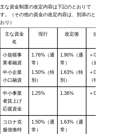
主な資金制度の改定内容は下記のとおりで
す。（その他の資金の改定内容は、別添のと
おり）
主な資金
現行
改定後
改定幅
名
小規模事
1.76%
（通
1.90%
（通
＋0.14%
業者融資
常）
常）
（通常）
中小企業
1.50%
（特
1.63%
（特
＋0.13%
小口融資
別）
別）
（特別）
中小事業
1.25%
1.36%
＋0.11%
者賃上げ
応援資金
コロナ克
1.50%
（通
1.63%
（通
服借換特
常）
常）