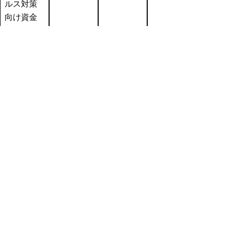
ルス対策
向け資金
※県制度融資は、金融機関がプロパー融資
を行う場合に求める利回り（以下金融機関利
回りといいます。）と制度融資利率との差額
を補給することで、低利な融資を提供してい
ます。
日本銀行の政策金利0.25%引上げに伴い、金
融機関利回りが0.25%上昇していますが、県
及び市町村ではその引上げ幅をすべて事業者
の負担とはせず、県及び市町村が金融機関に
対する補助率を増やすことによって事業者の
負担を軽減する措置を行っております。
＜別添利率一覧表＞
利率一覧表 (xls:71KB)