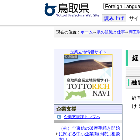
こ
の
ペ
ー
読み上げ
サイ
ジ
を
翻
現在の位置：
ホーム
県の組織と仕事
商工
訳
す
る
企業立地情報サイト
融
経
け
企業支援
企業支援課トップへ
（株）全東信の破産手続き開始
に関する中小企業向け特別相談
窓口