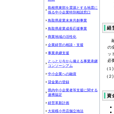
島根県東部を震源とする地震に
係る中小企業特別相談窓口
鳥取県産業未来共創事業
経
鳥取県産業成長応援事業
商業地域の活性化
融
企業経営の相談・支援
の
事業承継支援
ッ
必
とっとり今から備える事業承継
コンソーシアム
(
１
)
中小企業への融資
(
２
)
貸金業の登録
県内中小企業者等支援に関する
連携協定
資
経営革新計画
大規模小売店舗立地法