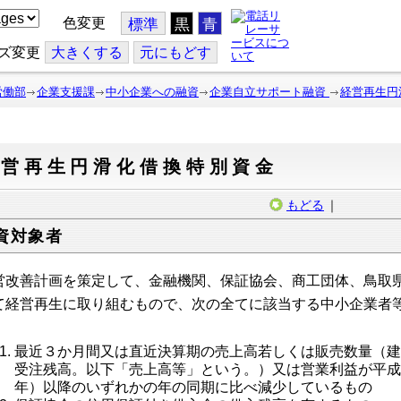
色変更
標準
黒
青
ズ変更
大
きくする
元
にもどす
労働部
企業支援課
中小企業への融資
企業自立サポート融資
経営再生円
経営再生円滑化借換特別資金
もどる
｜
資対象者
営改善計画を策定して、金融機関、保証協会、商工団体、鳥取
て経営再生に取り組むもので、次の全てに該当する中小企業者
最近３か月間又は直近決算期の売上高若しくは販売数量（
受注残高。以下「売上高等」という。）又は営業利益が平
年）以降のいずれかの年の同期に比べ減少しているもの