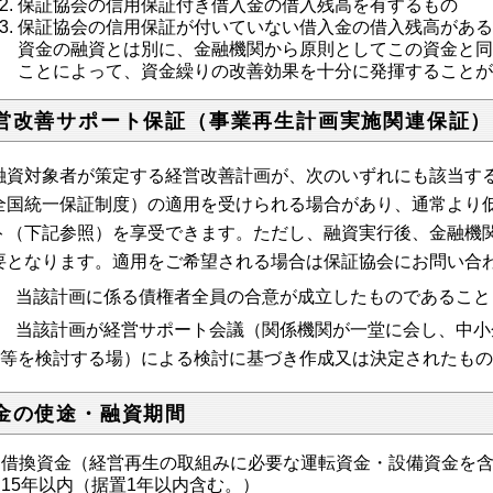
保証協会の信用保証付き借入金の借入残高を有するもの
保証協会の信用保証が付いていない借入金の借入残高があ
資金の融資とは別に、金融機関から原則としてこの資金と
ことによって、資金繰りの改善効果を十分に発揮すること
営改善サポート保証（事業再生計画実施関連保証）
資対象者が策定する経営改善計画が、次のいずれにも該当する
全国統一保証制度）の適用を受けられる場合があり、通常より
ト（下記参照）を享受できます。ただし、融資実行後、金融機
要となります。適用をご希望される場合は保証協会にお問い合わせくだ
当該計画に係る債権者全員の合意が成立したものであること
当該計画が経営サポート会議（関係機関が一堂に会し、中小
等を検討する場）による検討に基づき作成又は決定されたもの
金の使途・融資期間
借換資金（経営再生の取組みに必要な運転資金・設備資金を
15年以内（据置1年以内含む。）