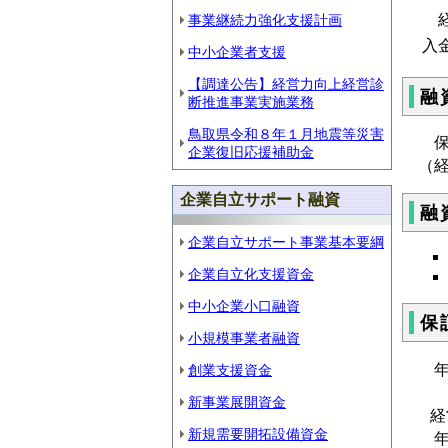
経
事業継続力強化支援計画
入
中小企業者支援
【調達公告】経営力向上経営診
融
断推進事業実施業務
鳥取県令和８年１月地震等災害
保
企業復旧応援補助金
（
企業自立サポート融資
融
企業自立サポート事業基本要綱
企業自立化支援資金
中小企業小口融資
保
小規模事業者融資
年0
創業支援資金
新事業展開資金
経
新規需要開拓設備資金
年0