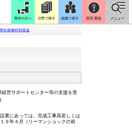
県外の方へ
分野で探す
組織で探す
防災 緊急
メニュー
滑化借換特別資金
県経営サポートセンター等の支援を受
等
建設業にあっては、完成工事高若しくは
成１９年４月（リーマンショックの前