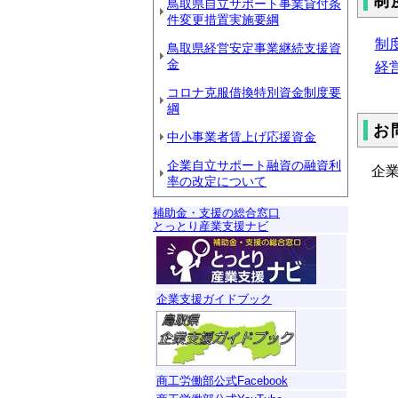
制
鳥取県自立サポート事業貸付条
件変更措置実施要綱
制度
鳥取県経営安定事業継続支援資
金
経営
コロナ克服借換特別資金制度要
綱
お
中小事業者賃上げ応援資金
企業自立サポート融資の融資利
企業
率の改定について
フ
補助金・支援の総合窓口
とっとり産業支援ナビ
企業支援ガイドブック
商工労働部公式Facebook