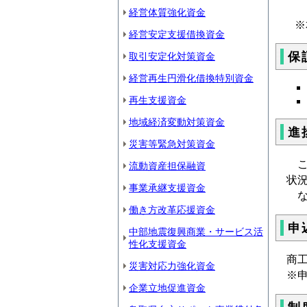
経営体質強化資金
※
経営安定支援借換資金
保
取引安定化対策資金
経営再生円滑化借換特別資金
再生支援資金
地域経済変動対策資金
進
災害等緊急対策資金
こ
流動資産担保融資
状
事業承継支援資金
な
働き方改革応援資金
申
中部地震復興商業・サービス活
性化支援資金
商
災害対応力強化資金
※
企業立地促進資金