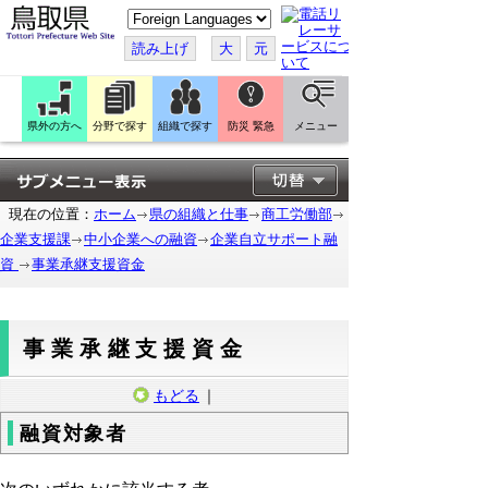
こ
の
ペ
読み上げ
大
元
ー
ジ
を
翻
訳
県外の方へ
分野で探す
組織で探す
防災 緊急
メニュー
す
る
現在の位置：
ホーム
県の組織と仕事
商工労働部
企業支援課
中小企業への融資
企業自立サポート融
資
事業承継支援資金
事業承継支援資金
もどる
｜
融資対象者