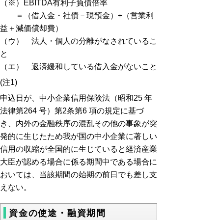
（※）EBITDA有利子負債倍率
＝（借入金・社債－現預金）÷（営業利
益＋減価償却費）
（ウ） 法人・個人の分離がなされているこ
と
（エ） 返済緩和している借入金がないこと
(注1)
申込日が、中小企業信用保険法（昭和25 年
法律第264 号）第2条第6 項の規定に基づ
き、内外の金融秩序の混乱その他の事象が突
発的に生じたため我が国の中小企業に著しい
信用の収縮が全国的に生じていると経済産業
大臣が認める場合に係る期間中である場合に
おいては、当該期間の始期の前日でも差し支
えない。
資金の使途・融資期間