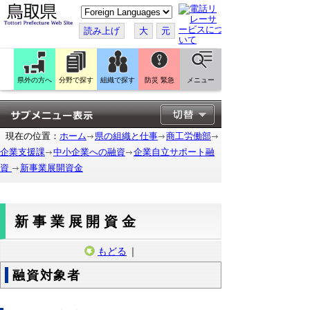
こ
の
ペ
読み上げ
大
元
ー
ジ
を
翻
訳
県外の方へ
分野で探す
組織で探す
防災 緊急
メニュー
す
る
現在の位置：
ホーム
県の組織と仕事
商工労働部
企業支援課
中小企業への融資
企業自立サポート融
資
新事業展開資金
新事業展開資金
もどる
｜
融資対象者