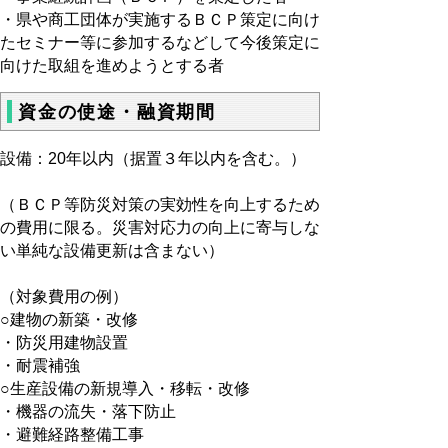
・県や商工団体が実施するＢＣＰ策定に向け
たセミナー等に参加するなどして今後策定に
向けた取組を進めようとする者
資金の使途・融資期間
設備：20年以内（据置３年以内を含む。）
（ＢＣＰ等防災対策の実効性を向上するため
の費用に限る。災害対応力の向上に寄与しな
い単純な設備更新は含まない）
（対象費用の例）
○建物の新築・改修
・防災用建物設置
・耐震補強
○生産設備の新規導入・移転・改修
・機器の流失・落下防止
・避難経路整備工事