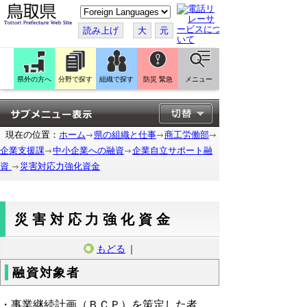
こ
の
ペ
読み上げ
大
元
ー
ジ
を
翻
訳
県外の方へ
分野で探す
組織で探す
防災 緊急
メニュー
す
る
現在の位置：
ホーム
県の組織と仕事
商工労働部
企業支援課
中小企業への融資
企業自立サポート融
資
災害対応力強化資金
災害対応力強化資金
もどる
｜
融資対象者
・事業継続計画（ＢＣＰ）を策定した者