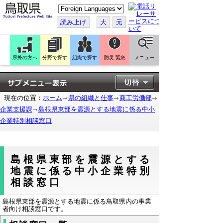
こ
の
ペ
読み上げ
大
元
ー
ジ
を
翻
訳
県外の方へ
分野で探す
組織で探す
防災 緊急
メニュー
す
る
現在の位置：
ホーム
県の組織と仕事
商工労働部
企業支援課
島根県東部を震源とする地震に係る中小
企業特別相談窓口
島根県東部を震源とする
地震に係る中小企業特別
相談窓口
島根県東部を震源とする地震に係る鳥取県内の事業
者向け相談窓口です。