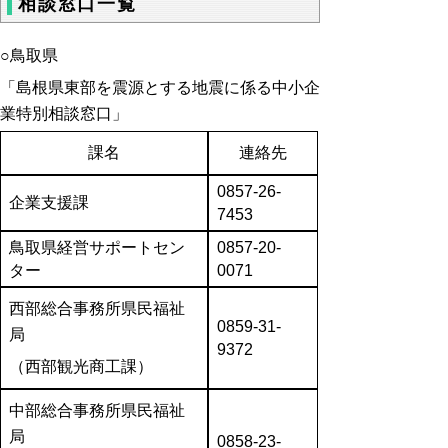
相談窓口一覧
○鳥取県
「島根県東部を震源とする地震に係る中小企
業特別相談窓口」
課名
連絡先
0857-26-
企業支援課
7453
鳥取県経営サポートセン
0857-20-
ター
0071
西部総合事務所県民福祉
0
859-31-
局
9372
（西部観光商工課）
中部総合事務所県民福祉
局
0858-23-