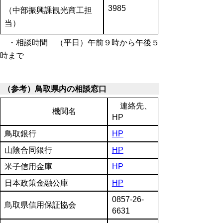
3985
（中部振興課観光商工担
当）
・相談時間 （平日）午前９時から午後５
時まで
（参考）鳥取県内の相談窓口
連絡先、
機関名
HP
鳥取銀行
HP
山陰合同銀行
HP
米子信用金庫
HP
日本政策金融公庫
HP
0857-26-
鳥取県信用保証協会
6631