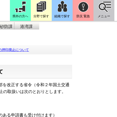
県外の方へ
分野で探す
組織で探す
防災 緊急
メニュー
砂防課
港湾課
の押印廃止について
て
部を改正する省令（令和２年国土交通
廃止の取扱いは次のとおりとします。
ある申請書も受け付けます）