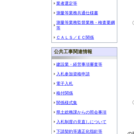
業者選定等
・
測量等業務共通仕様書
・
測量等業務監督業務・検査要綱
〇
等
廃
ＣＡＬＳ／ＥＣ関係
次
公共工事関連情報
・
・
建設業・経営事項審査等
≪
入札参加資格申請
次
電子入札
・
格付関係
〇
関係様式集
・
県土総務課からの照会事項
経
入札制度の見直しについて
な
下請契約等適正化指針等
の