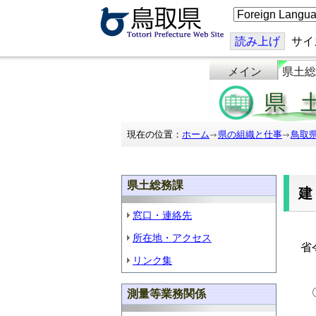
こ
の
ペ
ー
読み上げ
サイ
ジ
を
メイン
県土総
翻
訳
す
る
現在の位置：
ホーム
県の組織と仕事
鳥取
県土総務課
窓口・連絡先
「
所在地・アクセス
省
リンク集
〇
測量等業務関係
・