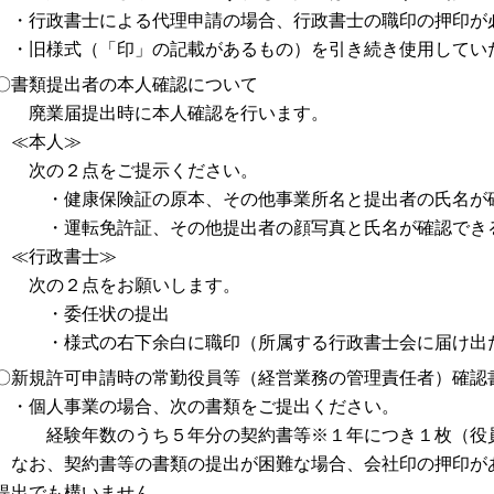
行政書士による代理申請の場合、行政書士の職印の押印が
旧様式（「印」の記載があるもの）を引き続き使用していた
書類提出者の本人確認について
業届提出時に本人確認を行います。
≪本人≫
の２点をご提示ください。
健康保険証の原本、その他事業所名と提出者の氏名が確
運転免許証、その他提出者の顔写真と氏名が確認でき
行政書士≫
の２点をお願いします。
・委任状の提出
様式の右下余白に職印（所属する行政書士会に届け出た
新規許可申請時の常勤役員等（経営業務の管理責任者）確認
個人事業の場合、次の書類をご提出ください。
験年数のうち５年分の契約書等※１年につき１枚（役員
お、契約書等の書類の提出が困難な場合、会社印の押印があ
提出でも構いません。