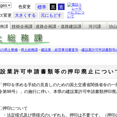
色変更
標準
黒
青
ズ変更
大
きくする
元
にもどす
務課
技術企画課
道路企画課・道路建設課
河川課
治山
県の県土整備
県土総務課
建設業・経営事項審査等
建設業許可申請書類等
建設業許可申請書類等の押印廃止につい
押印を求める手続の見直しのための国土交通省関係省令の一
令第98号）」の施行に伴い、本県の建設業許可申請書類押印
押印について
法定様式及び県様式のいずれも、押印は不要です。（押印の