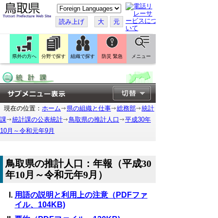
こ
の
ペ
読み上げ
大
元
ー
ジ
を
翻
訳
県外の方へ
分野で探す
組織で探す
防災 緊急
メニュー
す
る
現在の位置：
ホーム
県の組織と仕事
総務部
統計
課
統計課の公表統計
鳥取県の推計人口
平成30年
10月～令和元年9月
鳥取県の推計人口：年報（平成30
年10月～令和元年9月）
用語の説明と利用上の注意（PDFファ
イル、104KB)