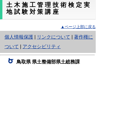
土木施工管理技術検定実
地試験対策講座
▲ページ上部に戻る
と
個人情報保護
|
リンクについて
|
著作権に
り
ついて
|
アクセシビリティ
ネ
鳥取県 県土整備部県土総務課
ッ
住所 〒680-8570
ト
鳥取県鳥取市東町1丁目220
電話
0857-26-7347
へ
（建設業・入札制度室）
0857-26-7344
の
（総務担当）
0857-26-7793
（用地室）
ファクシミリ 0857-26-8190
E-mail
kendosoumu@pref.tottori.lg.jp
Copyright(C) 2006～ 鳥取県(Tottori Prefectural