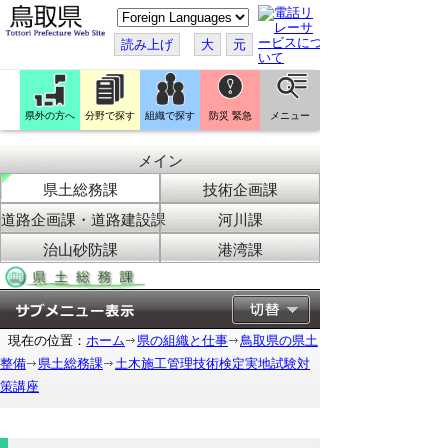
こ
の
ペ
読み上げ
大
元
ー
ジ
を
翻
訳
県外の方へ
分野で探す
組織で探す
防災 緊急
メニュー
す
る
メイン
県土総務課
技術企画課
道路企画課・道路建設課
河川課
治山砂防課
港湾課
現在の位置：
ホーム
県の組織と仕事
鳥取県の県土
整備
県土総務課
土木施工管理技術検定実地試験対
策講座