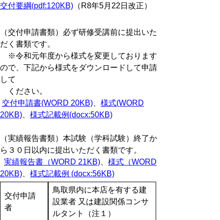
交付要綱(pdf:120KB)
（R8年5月22日改正）
（交付申請書類）必ず研修受講前に提出いた
だく書類です。
※令和元年度から様式を変更しております
ので、下記から様式をダウンロードして申請
して
ください。
交付申請書(WORD 20KB)
、
様式(WORD
20KB)
、
様式記載例(docx:50KB)
（実績報告書類）本試験（学科試験）終了か
ら３０日以内に提出いただく書類です。
実績報告書（WORD 21KB)
、
様式（WORD
20KB)
、
様式記載例 (docx:56KB)
鳥取県内に本店を有する建
交付申請
設業者 又は建設関係コンサ
者
ルタント（注１）