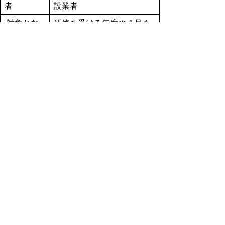
者
設業者
対象とな
研修を受ける年度の４月１
る建設労働
日時点において満年齢が４
者
５歳以下の者
鳥取県が実施する対策研修
補助対象
の期間中、研修参加者の業
経費
務のフォローするために要
する人件費相当額
対策研修の期間中、研修受
講者の業務をフォローする
ために要する人件費相当額
（１事業者当たり、研修受
限度額
講者数に関わらず、１０，
０００円／日×研修受講日数
を上限とする。なお、対策
研修は４日以内の日数で実
施する。）