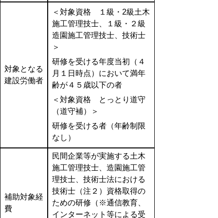
＜対象資格 １級・2級土木
施工管理技士、１級・２級
造園施工管理技士、技術士
＞
研修を受ける年度当初（４
対象となる
月１日時点）において満年
建設労働者
齢が４５歳以下の者
＜対象資格 とっとり道守
（道守補）＞
研修を受ける者（年齢制限
なし）
民間企業等が実施する土木
施工管理技士、造園施工管
理技士、技術士法における
技術士（注２）資格取得の
補助対象経
ための研修（※通信教育、
費
インターネット等による受