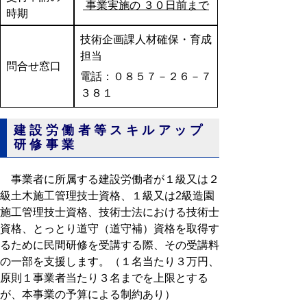
事業実施の
３０日前
まで
時期
技術企画課人材確保・育成
担当
問合せ窓口
電話：０８５７－２６－７
３８１
建設労働者等スキルアップ
研修事業
事業者に所属する建設労働者が１級又は２
級土木施工管理技士資格、１級又は2級造園
施工管理技士資格、技術士法における技術士
資格、とっとり道守（道守補）資格を取得す
るために民間研修を受講する際、その受講料
の一部を支援します。（１名当たり３万円、
原則１事業者当たり３名までを上限とする
が、本事業の予算による制約あり）