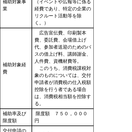
補助対象事
（イベントや広報等に係る
業
経費であり、特定の企業の
リクルート活動等を除
く。）
広告宣伝費、印刷製本
費、委託費、会場借上げ
代、参加者送迎のためのバ
スの借上げ料、講師謝金、
人件費、資機材費等。
補助対象経
このうち、消費税課税対
費
象のものについては、交付
申請者が消費税の仕入税額
控除を行う者である場合
は、消費税相当額を控除す
る。
補助率及び
限度額 ７５０，０００
限度額
円
交付申請の