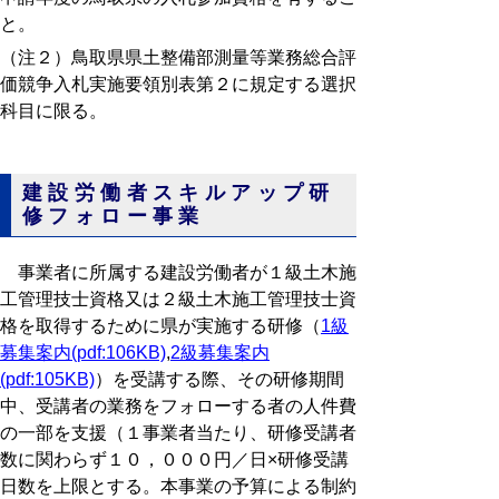
と。
（注２）鳥取県県土整備部測量等業務総合評
価競争入札実施要領別表第２に規定する選択
科目に限る。
建設労働者スキルアップ研
修フォロー事業
事業者に所属する建設労働者が１級土木施
工管理技士資格又は２級土木施工管理技士資
格を取得するために県が実施する研修（
1級
募集案内(pdf:106KB)
,
2級募集案内
(pdf:105KB)
）を受講する際、その研修期間
中、受講者の業務をフォローする者の人件費
の一部を支援（１事業者当たり、研修受講者
数に関わらず１０，０００円／日×研修受講
日数を上限とする。本事業の予算による制約