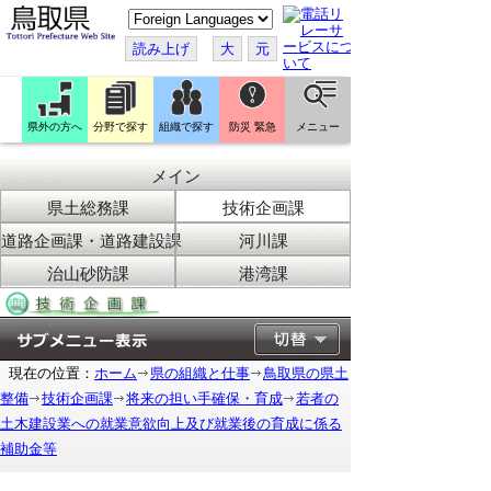
こ
の
ペ
読み上げ
大
元
ー
ジ
を
翻
訳
県外の方へ
分野で探す
組織で探す
防災 緊急
メニュー
す
る
メイン
県土総務課
技術企画課
道路企画課・道路建設課
河川課
治山砂防課
港湾課
現在の位置：
ホーム
県の組織と仕事
鳥取県の県土
整備
技術企画課
将来の担い手確保・育成
若者の
土木建設業への就業意欲向上及び就業後の育成に係る
補助金等