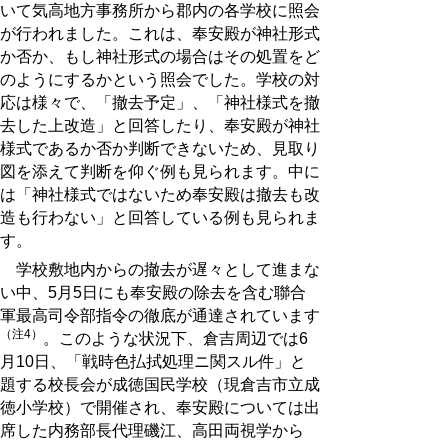
いて気高地方事務所から郡内の各学校に照会
が行われました。これは、奉安殿が神社形式
か否か、もし神社形式の場合はその処置をど
のようにするかという照会でした。学校の対
応は様々で、「撤去予定」、「神社様式を撤
去した上改造」と回答したり、奉安殿が神社
様式であるか否か判断できないため、見取り
図を添えて判断を仰ぐ例も見られます。中に
は「神社様式ではないため奉安殿は撤去も改
造も行わない」と回答している例も見られま
す。
学校敷地内からの撤去が遅々として進まな
い中、5月5日にも奉安殿の除去を含む聯合
軍最高司令部指令の徹底が通達されています
（注4）
。このような状況下、倉吉周辺では6
月10日、「戦時色払拭処理ニ関スル件」と
題する校長会が成徳国民学校（現倉吉市立成
徳小学校）で開催され、奉安殿については出
席した内務部長代理磯江、高田両視学から