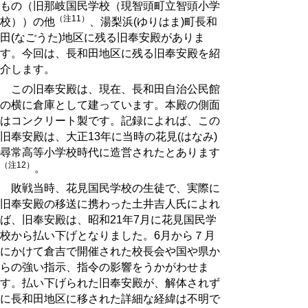
もの（旧那岐国民学校（現智頭町立智頭小学
（注11）
校））の他
、湯梨浜(ゆりはま)町長和
田(なごうた)地区に残る旧奉安殿がありま
す。今回は、長和田地区に残る旧奉安殿を紹
介します。
この旧奉安殿は、現在、長和田自治公民館
の横に倉庫として建っています。本殿の側面
はコンクリート製です。記録によれば、この
旧奉安殿は、大正13年に当時の花見(はなみ)
尋常高等小学校時代に造営されたとあります
（注12）
。
敗戦当時、花見国民学校の生徒で、実際に
旧奉安殿の移送に携わった土井吉人氏によれ
ば、旧奉安殿は、昭和21年7月に花見国民学
校から払い下げとなりました。6月から７月
にかけて倉吉で開催された校長会や国や県か
らの強い指示、指令の影響をうかがわせま
す。払い下げられた旧奉安殿が、解体されず
に長和田地区に移された詳細な経緯は不明で