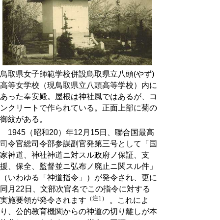
鳥取県女子師範学校併設鳥取県立八頭(やず)
高等女学校（現鳥取県立八頭高等学校）内に
あった奉安殿。屋根は神社風ではあるが、コ
ンクリートで作られている。正面上部に菊の
御紋がある。
1945（昭和20）年12月15日、聯合国最高
司令官総司令部参謀副官発第三号として「国
家神道、神社神道ニ対スル政府ノ保証、支
援、保全、監督並ニ弘布ノ廃止ニ関スル件」
（いわゆる「神道指令」）が発令され、更に
同月22日、文部次官名でこの指令に対する
（注1）
実施要領が発令されます
。これによ
り、公的教育機関からの神道の切り離しが本