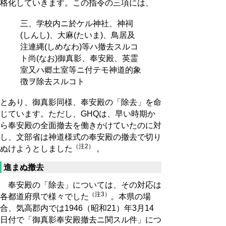
格化していきます。この指令の三項には、
三、学校内ニ於ケル神社、神祠
(しんし)、大麻(たいま)、鳥居及
注連縄(しめなわ)等ハ撤去スルコ
ト尚(なお)御真影、奉安殿、英霊
室又ハ郷土室等ニ付テモ神道的象
徴ヲ除去スルコト
とあり、御真影同様、奉安殿の「除去」を命
じています。ただし、GHQは、早い時期か
ら奉安殿の全面撤去を働きかけていたのに対
し、文部省は神道様式の奉安殿の撤去で切り
（注2）
ぬけようとしました
。
進まぬ撤去
奉安殿の「除去」については、その対応は
（注3）
各都道府県で様々でした
。本県の場
合、気高郡内では1946（昭和21）年3月14
日付で「御真影奉安殿撤去ニ関スル件」につ