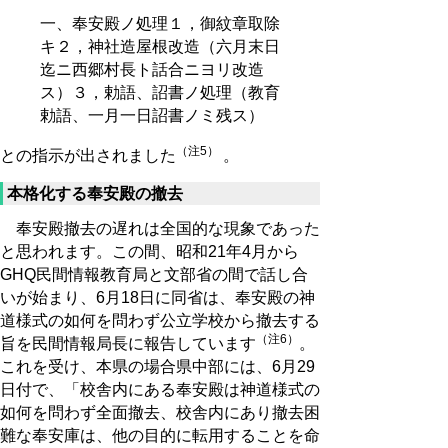
一、奉安殿ノ処理１，御紋章取除
キ２，神社造屋根改造（六月末日
迄ニ西郷村長ト話合ニヨリ改造
ス）３，勅語、詔書ノ処理（教育
勅語、一月一日詔書ノミ残ス）
（注5）
との指示が出されました
。
本格化する奉安殿の撤去
奉安殿撤去の遅れは全国的な現象であった
と思われます。この間、昭和21年4月から
GHQ民間情報教育局と文部省の間で話し合
いが始まり、6月18日に同省は、奉安殿の神
道様式の如何を問わず公立学校から撤去する
（注6）
旨を民間情報局長に報告しています
。
これを受け、本県の場合県中部には、6月29
日付で、「校舎内にある奉安殿は神道様式の
如何を問わず全面撤去、校舎内にあり撤去困
難な奉安庫は、他の目的に転用することを命