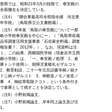
形県では、昭和21年3月の段階で、奉安殿の
全面撤去を決定している。
（注4） 『聯合軍最高司令部指令綴 河北青
年学校』（鳥取県立公文書館蔵）。
（注5）岸本覚「鳥取の奉安殿についてー那
岐小学校奉安殿を中心にー」（『鳥取県収蔵
品等調査活用支援事業「石谷家史料蔵』調査
報告書７、2012年」）。なお、現資料は注
１。この結果、西郷国民学校（現倉吉市立西
郷小学校）は、「一、奉安殿ノ処理 1、倉
庫トシテ使用シ、朝帰児童敬礼セザルコト
2、教育勅語、二十一年元旦詔書等桐ノ箱ナ
ドニ納メザルコト 3、神殿造ノモノ改造ノ
事 4、御紋章取除クコト」という条件付き
で倉庫として残すことを決定している。
（注6）小野前掲論文。
（注7）小野前掲論文、岸本同上論文及び注
1。