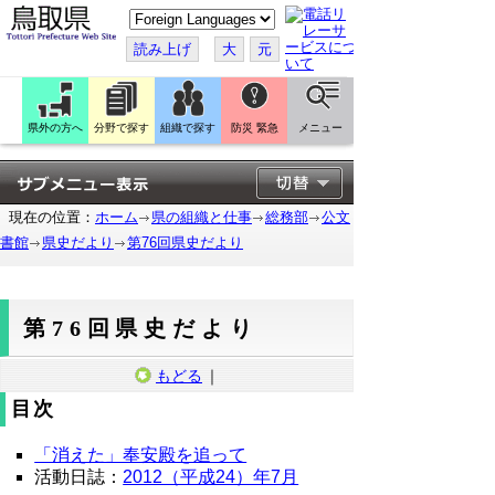
こ
の
ペ
読み上げ
大
元
ー
ジ
を
翻
訳
県外の方へ
分野で探す
組織で探す
防災 緊急
メニュー
す
る
現在の位置：
ホーム
県の組織と仕事
総務部
公文
書館
県史だより
第76回県史だより
第76回県史だより
もどる
｜
目次
「消えた」奉安殿を追って
活動日誌：
2012（平成24）年7月