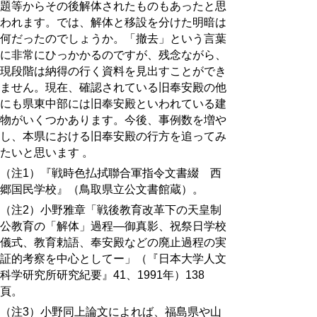
題等からその後解体されたものもあったと思
われます。では、解体と移設を分けた明暗は
何だったのでしょうか。「撤去」という言葉
に非常にひっかかるのですが、残念ながら、
現段階は納得の行く資料を見出すことができ
ません。現在、確認されている旧奉安殿の他
にも県東中部には旧奉安殿といわれている建
物がいくつかあります。今後、事例数を増や
し、本県における旧奉安殿の行方を追ってみ
たいと思います 。
（注1）『戦時色払拭聯合軍指令文書綴 西
郷国民学校』（鳥取県立公文書館蔵）。
（注2）小野雅章「戦後教育改革下の天皇制
公教育の「解体」過程―御真影、祝祭日学校
儀式、教育勅語、奉安殿などの廃止過程の実
証的考察を中心としてー」（『日本大学人文
科学研究所研究紀要』41、1991年）138
頁。
（注3）小野同上論文によれば、福島県や山