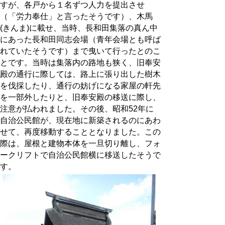
すが、各戸から１名ずつ人力を提出させ
（「労力奉仕」と言ったそうです）、木馬
(きんま)に載せ、当時、長和田集落の真ん中
にあった長和田同志会場（青年会場とも呼ば
れていたそうです）まで曳いて行ったとのこ
とです。当時は集落内の路地も狭く、旧奉安
殿の通行に際しては、路上に張り出した樹木
を伐採したり、通行の妨げになる家屋の軒先
を一部外したりと、旧奉安殿の移送に際し、
注意が払われました。その後、昭和52年に
自治公民館が、現在地に新築されるのにあわ
せて、再度移動することとなりました。この
際は、屋根と建物本体を一旦切り離し、フォ
ークリフトで自治公民館横に移送したそうで
す。