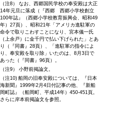
（注8） なお、西郷国民学校の奉安殿は大正
14年元旦に落成（『西郷 西郷小学校創立
100年誌』（西郷小学校教育振興会、昭和49
年）27頁）、昭和21年「アメリカ進駐軍の
命令で取りこわすことになり、宮本儀一氏
（上余戸）に金千円で払い下げられた」とあ
り（『同書』28頁）、「進駐軍の指令によ
り、奉安殿を取り除」いたのは、8月3日で
あった（『同書』96頁）。
（注9） 小野前掲論文。
（注10) 船岡の旧奉安殿については、『日本
海新聞』1999年2月4日付記事の他、『新船
岡町誌』（船岡町、平成14年）450-451頁。
さらに岸本前掲論文を参照。
（注11）那岐の旧奉安殿については、岸本
前掲論文の他、『日本海新聞』2012年3月17
日付記事の他、『写真で見る智頭町の文化財
―第４集―』（智頭町教育委員会、平成24
年3月30日）38及び77頁を参照。