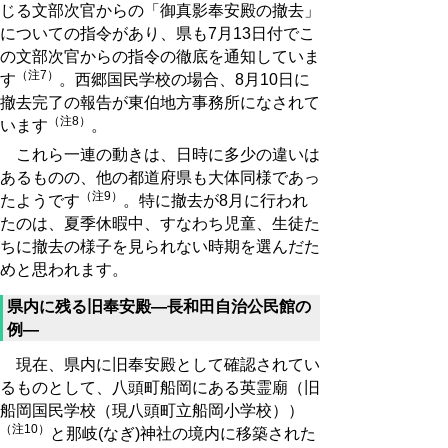
じる文部次官からの「御真影奉安殿の撤去」
についての指令があり、県も7月13日付でこ
の文部次官からの指令の徹底を通知していま
（注7）
す
。西郷国民学校の場合、8月10日に
撤去完了の報告が東伯地方事務所になされて
（注8）
います
。
これら一連の動きは、日時に多少の違いは
あるものの、他の都道府県も大体同様であっ
（注9）
たようです
。特に撤去が8月に行われ
たのは、夏季休暇中、すなわち児童、生徒た
ちに撤去の様子を見られない時期を選んだた
めと思われます。
県内に残る旧奉安殿―長和田自治公民館の
例―
現在、県内に旧奉安殿として確認されてい
るものとして、八頭町船岡にある英霊廟（旧
船岡国民学校（現八頭町立船岡小学校））
（注10）
と那岐(なぎ)神社の境内に移築された