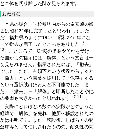
と本体を切り離した跡が見られます。
おわりに
本県の場合、学校敷地内からの奉安殿の撤
去は昭和21年に完了したと思われます。た
だ、福井県のように1947（昭和22）年にな
（注
って撤去が完了したところもありした
13）
。ところで、GHQの指令やそれを受け
た国からの指示には「解体」という文言は一
切見られません。指示されたのは、「撤去」
でした。ただ、占領下という状況からすると
「撤去」という言葉を援用して「保存」する
という選択肢はほとんど不可能でした。ま
た、「撤去」＝「解体」と即断したことや他
（注14）
の要因も大きかったと思われます
。
実際にどれほどの数の奉安殿がどのような
経緯で「解体」を免れ、他所へ移設されたの
かは不明です。また、移設後、しばらくの間
倉庫等として使用されたものの、耐久性の問