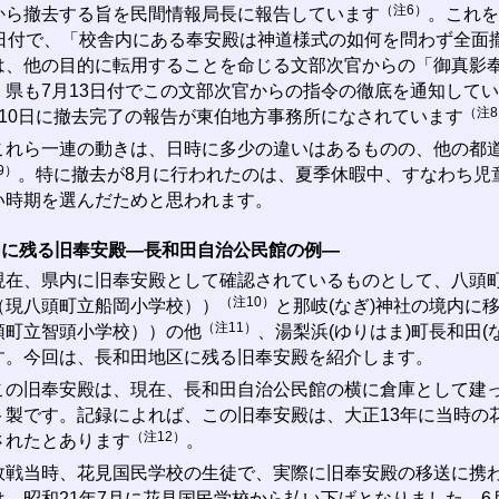
（注6）
から撤去する旨を民間情報局長に報告しています
。これを
9日付で、「校舎内にある奉安殿は神道様式の如何を問わず全面
は、他の目的に転用することを命じる文部次官からの「御真影
、県も7月13日付でこの文部次官からの指令の徹底を通知して
（注
月10日に撤去完了の報告が東伯地方事務所になされています
れら一連の動きは、日時に多少の違いはあるものの、他の都道
9）
。特に撤去が8月に行われたのは、夏季休暇中、すなわち児
い時期を選んだためと思われます。
内に残る旧奉安殿―長和田自治公民館の例―
在、県内に旧奉安殿として確認されているものとして、八頭町
（注10）
（現八頭町立船岡小学校））
と那岐(なぎ)神社の境内に
（注11）
頭町立智頭小学校））の他
、湯梨浜(ゆりはま)町長和田
す。今回は、長和田地区に残る旧奉安殿を紹介します。
の旧奉安殿は、現在、長和田自治公民館の横に倉庫として建っ
ト製です。記録によれば、この旧奉安殿は、大正13年に当時の花
（注12）
されたとあります
。
戦当時、花見国民学校の生徒で、実際に旧奉安殿の移送に携わ
は、昭和21年7月に花見国民学校から払い下げとなりました。