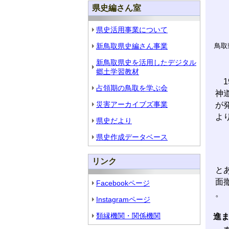
県史編さん室
県史活用事業について
新鳥取県史編さん事業
鳥取
新鳥取県史を活用したデジタル
郷土学習教材
1
占領期の鳥取を学ぶ会
神
災害アーカイブズ事業
が
よ
県史だより
県史作成データベース
リンク
と
面
Facebookページ
。
Instagramページ
類縁機関・関係機関
進