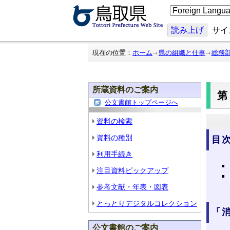
こ
の
ペ
ー
読み上げ
サイ
ジ
を
翻
現在の位置：
ホーム
県の組織と仕事
総務
訳
す
る
所蔵資料のご案内
第
公文書館トップページへ
資料の検索
資料の種別
目
利用手続き
注目資料ピックアップ
参考文献・年表・図表
とっとりデジタルコレクション
「
公文書館のご案内