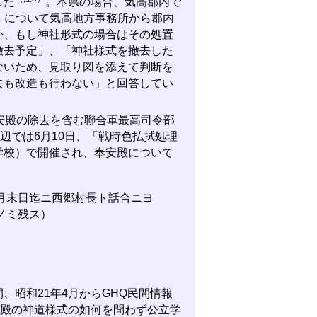
した
。本県の場合、気高郡内で
件」について気高地方事務所から郡内
か、もし神社形式の場合はその処置
撤去予定」、「神社様式を撤去した
ないため、見取り図を添えて判断を
去も改造も行わない」と回答してい
安殿の除去を含む聯合軍最高司令部
辺では6月10日、「戦時色払拭処理
学校）で開催され、奉安殿について
月末日迄ニ西郷村長ト話合ニヨ
ノミ残ス）
昭和21年4月からGHQ民間情報
安殿の神道様式の如何を問わず公立学