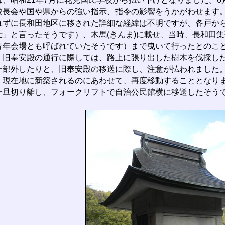
校長会や国や県からの強い指示、指令の影響をうかがわせます
れずに長和田地区に移された詳細な経緯は不明ですが、各戸か
仕」と言ったそうです）、木馬(きんま)に載せ、当時、長和田
青年会場とも呼ばれていたそうです）まで曳いて行ったとのこ
、旧奉安殿の通行に際しては、路上に張り出した樹木を伐採し
一部外したりと、旧奉安殿の移送に際し、注意が払われました。
、現在地に新築されるのにあわせて、再度移動することとなり
一旦切り離し、フォークリフトで自治公民館横に移送したそう