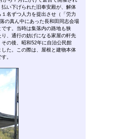
。払い下げられた旧奉安殿が、解体
ら１名ずつ人力を提出させ（「労力
集落の真ん中にあった長和田同志会場
とです。当時は集落内の路地も狭
たり、通行の妨げになる家屋の軒先
その後、昭和52年に自治公民館
ました。この際は、屋根と建物本体
です。