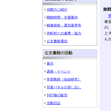
敗
当館のご紹介
開館時間・交通案内
奉
根拠規程・選別基準等
の
と
市町村との連携・協力
ん
公文書館通信
公文書館の活動
展示
講座・イベント
学習教材（自由研究）
写真パネルの貸し出し
刊行物の販売
活動日誌