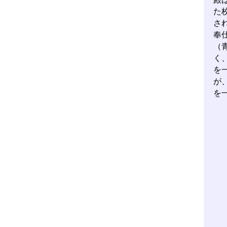
た
さ
奉
（
く
を
が
を