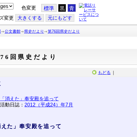
色変更
標準
黒
青
ズ変更
大
きくする
元
にもどす
部
公文書館
県史だより
第76回県史だより
76回県史だより
もどる
｜
次
「消えた」奉安殿を追って
活動日誌：
2012（平成24）年7月
消えた」奉安殿を追って