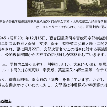
県女子師範学校併設鳥取県立八頭(やず)高等女学校（現鳥取県立八頭高等学
が、コンクリートで作られている。正面上部に菊
945（昭和20）年12月15日、聯合国最高司令官総司令部参
道ニ対スル政府ノ保証、支援、保全、監督並ニ弘布ノ廃止ニ関
発令され、更に同月22日、文部次官名でこの指令に対する実施
り、公的教育機関からの神道の切り離しが本格化していきます
三、学校内ニ於ケル神社、神祠(しんし)、大麻(たいま)、鳥居
ルコト尚(なお)御真影、奉安殿、英霊室又ハ郷土室等ニ付テ
あり、御真影同様、奉安殿の「除去」を命じています。ただし、
撤去を働きかけていたのに対し、文部省は神道様式の奉安殿の
まぬ撤去