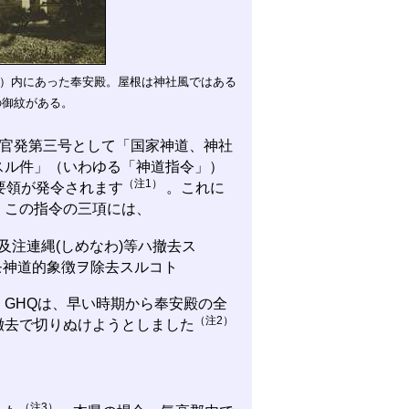
校）内にあった奉安殿。屋根は神社風ではある
の御紋がある。
謀副官発第三号として「国家神道、神社
スル件」（いわゆる「神道指令」）
（注1）
要領が発令されます
。これに
。この指令の三項には、
及注連縄(しめなわ)等ハ撤去ス
モ神道的象徴ヲ除去スルコト
GHQは、早い時期から奉安殿の全
（注2）
撤去で切りぬけようとしました
（注3）