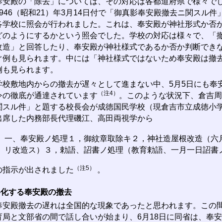
安殿の「除去」については、その対応は各都道府県で様々で
1946（昭和21）年3月14日付で「御真影奉安殿撤去ニ関スル
各学校に照会が行われました。これは、奉安殿が神社形式か否
どのようにするかという照会でした。学校の対応は様々で、「
改造」と回答したり、奉安殿が神社様式であるか否か判断でき
ぐ例も見られます。中には「神社様式ではないため奉安殿は撤
例も見られます。
校敷地内からの撤去が遅々として進まない中、5月5日にも奉
（注4）
令の徹底が通達されています
。このような状況下、倉吉周
関スル件」と題する校長会が成徳国民学校（現倉吉市立成徳小
出席した内務部長代理磯江、高田両視学から
一、奉安殿ノ処理１，御紋章取除キ２，神社造屋根改造（六
リ改造ス）３，勅語、詔書ノ処理（教育勅語、一月一日詔書
（注5）
の指示が出されました
。
格化する奉安殿の撤去
安殿撤去の遅れは全国的な現象であったと思われます。この間、
育局と文部省の間で話し合いが始まり、6月18日に同省は、奉