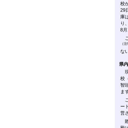
校
2
庫
り
8
こ
（注
な
県
現
校
智
ま
こ
ー
営
敗
殿