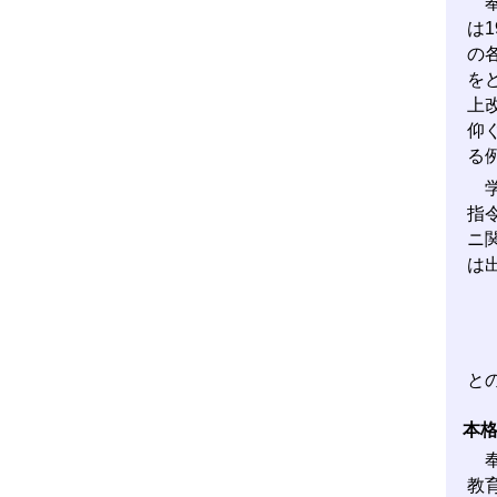
奉
は
の
を
上
仰
る
学
指
ニ
は
と
本
奉
教