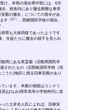
受け、本県の場合県中部には、6月
撤去、校舎内にあり撤去困難な奉安
奉安殿の撤去」についての指令があ
（注7）
います
。西郷国民学校の場合、
8）
。
府県も大体同様であったようです
童、生徒たちに撤去の様子を見られ
船岡にある英霊廟（旧船岡国民学
移築されたもの（旧那岐国民学校（現
(なごうた)地区に残る旧奉安殿があり
ています。本殿の側面はコンクリ
見(はなみ)尋常高等小学校時代に造
った土井吉人氏によれば、旧奉安
6月から７月にかけて倉吉で開催され