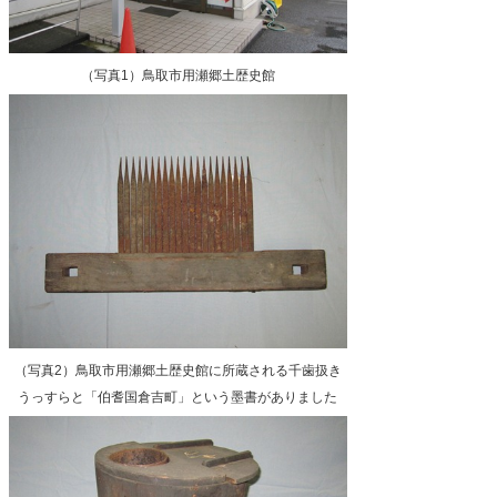
（写真1）鳥取市用瀬郷土歴史館
（写真2）鳥取市用瀬郷土歴史館に所蔵される千歯扱き
うっすらと「伯耆国倉吉町」という墨書がありました