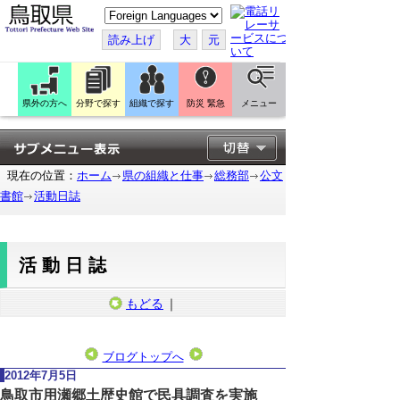
こ
の
ペ
読み上げ
大
元
ー
ジ
を
翻
訳
県外の方へ
分野で探す
組織で探す
防災 緊急
メニュー
す
る
現在の位置：
ホーム
県の組織と仕事
総務部
公文
書館
活動日誌
活動日誌
もどる
｜
ブログトップへ
2012年7月5日
鳥取市用瀬郷土歴史館で民具調査を実施