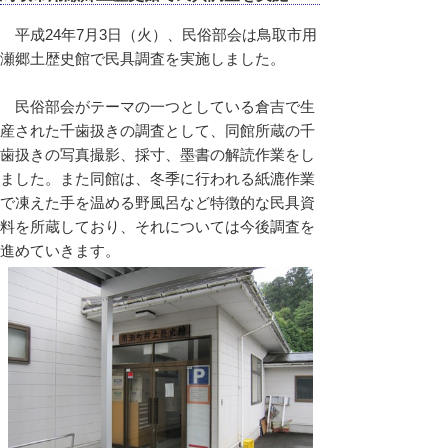
平成24年7月3日（火）、民俗部会は鳥取市用
瀬郷土歴史館で民具調査を実施しました。
民俗部会がテーマの一つとしている倉吉で生
産された千歯扱きの調査として、同館所蔵の千
歯扱きの写真撮影、採寸、墨書の解読作業をし
ました。また同館は、冬季に行われる紙漉作業
で凍えた手を温める野風呂など特徴的な民具資
料を所蔵しており、それについては今後調査を
進めていきます。