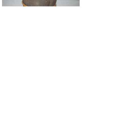
（写真3）紙漉作業で凍えた手を温める道具である野風呂
県史編さん室
公文書館
2012/07/05 in
県史編さん室
,
調査
▲ページ上部に戻る
と
個人情報保護
|
リンクについて
|
著作権に
り
ついて
|
アクセシビリティ
ネ
鳥取県立公文書館
ッ
住所 〒680-0017
ト
鳥取県鳥取市尚徳町101
電話
0857-26-8160