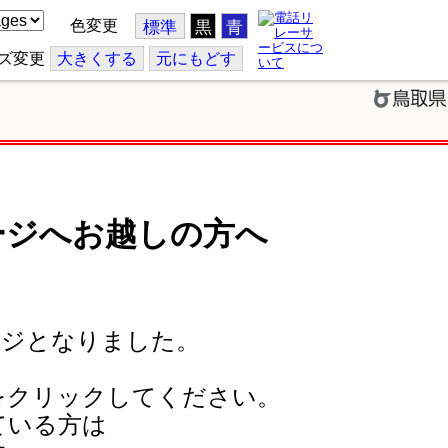
色変更
標準
黒
青
ズ変更
大
きくする
元
にもどす
ージへお越しの方へ
ージとなりました。
をクリックしてください。
ている方は