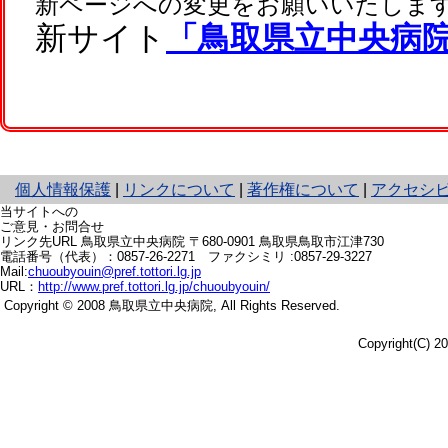
新ページへの変更をお願いいたしま
新サイト
「鳥取県立中央病
と
個人情報保護
|
リンクについて
|
著作権について
|
アクセシ
り
当サイトへの
ネ
ご意見・お問合せ
リンク先URL
鳥取県立中央病院 〒680-0901
鳥取県鳥取市江津730
ッ
電話番号（代表）：
0857-26-2271
ファクシミリ :0857-29-3227
ト
Mail:
chuoubyouin@pref.tottori.lg.jp
へ
URL：
http://www.pref.tottori.lg.jp/chuoubyouin/
の
Copyright © 2008 鳥取県立中央病院,
All Rights Reserved.
Copyright(C) 