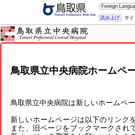
こ
の
ペ
ー
読み上げ
サイ
ジ
を
翻
訳
す
る
鳥取県立中央病院ホームペ
鳥取県立中央病院は新しいホームペ
新しいホームページは以下のリンク
また、旧ページをブックマークされ