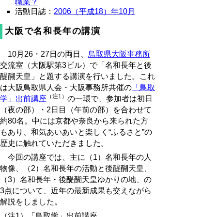
職業？
活動日誌：
2006（平成18）年10月
大阪で名和長年の講演
10月26・27日の両日、
鳥取県大阪事務所
交流室（大阪駅第3ビル）で「名和長年と後
醍醐天皇」と題する講演を行いました。これ
は大阪鳥取県人会・大阪事務所共催の
「鳥取
（注1）
学」出前講座
の一環で、参加者は初日
（夜の部）・2日目（午前の部）を合わせて
約80名。中には京都や奈良から来られた方
もあり、和気あいあいと楽しく“ふるさと”の
歴史に触れていただきました。
今回の講座では、主に（1）名和長年の人
物像、（2）名和長年の活動と後醍醐天皇、
（3）名和長年・後醍醐天皇ゆかりの地、の
3点について、近年の最新成果も交えながら
解説をしました。
（注1）「鳥取学」出前講座