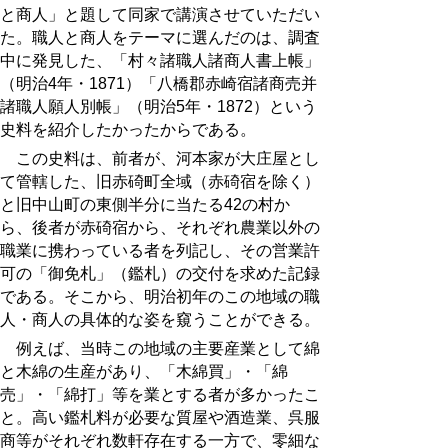
と商人」と題して同家で講演させていただい
た。職人と商人をテーマに選んだのは、調査
中に発見した、「村々諸職人諸商人書上帳」
（明治4年・1871）「八橋郡赤崎宿諸商売并
諸職人願人別帳」（明治5年・1872）という
史料を紹介したかったからである。
この史料は、前者が、河本家が大庄屋とし
て管轄した、旧赤碕町全域（赤碕宿を除く）
と旧中山町の東側半分に当たる42の村か
ら、後者が赤碕宿から、それぞれ農業以外の
職業に携わっている者を列記し、その営業許
可の「御免札」（鑑札）の交付を求めた記録
である。そこから、明治初年のこの地域の職
人・商人の具体的な姿を窺うことができる。
例えば、当時この地域の主要産業として綿
と木綿の生産があり、「木綿買」・「綿
売」・「綿打」等を業とする者が多かったこ
と。高い鑑札料が必要な質屋や酒造業、呉服
商等がそれぞれ数軒存在する一方で、零細な