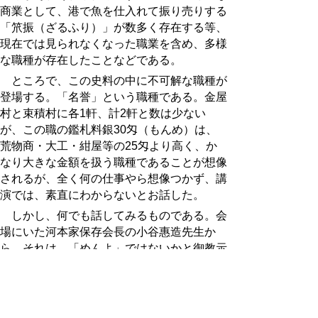
商業として、港で魚を仕入れて振り売りする
「笊振（ざるふり）」が数多く存在する等、
現在では見られなくなった職業を含め、多様
な職種が存在したことなどである。
ところで、この史料の中に不可解な職種が
登場する。「名誉」という職種である。金屋
村と束積村に各1軒、計2軒と数は少ない
が、この職の鑑札料銀30匁（もんめ）は、
荒物商・大工・紺屋等の25匁より高く、か
なり大きな金額を扱う職種であることが想像
されるが、全く何の仕事やら想像つかず、講
演では、素直にわからないとお話した。
しかし、何でも話してみるものである。会
場にいた河本家保存会長の小谷惠造先生か
ら、それは、「めんよ」ではないかと御教示
いただいた。赤碕近辺では、曳家業のことを
「めんよ」と言い、現在でも「めんよ」を業
とされる方が居られるとのこと。即座に、
「名誉」は「めんよ」に間違いないと確信し