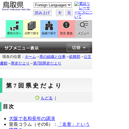
こ
の
ペ
読み上げ
大
元
ー
ジ
を
翻
訳
県外の方へ
分野で探す
組織で探す
防災 緊急
メニュー
す
る
現在の位置：
ホーム
県の組織と仕事
総務部
公文
書館
県史だより
第7回県史だより
第7回県史だより
もどる
｜
目次
大阪で名和長年の講演
室長コラム（その6）：
「名誉」という