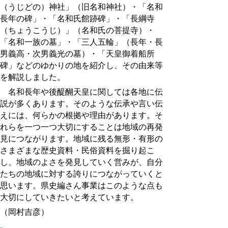
（うじどの）神社」（旧名和神社）・「名和
長年の碑」・「名和氏館跡碑」・「長綱寺
（ちょうこうじ）」（名和氏の菩提寺）・
「名和一族の墓」・「三人五輪」（長年・長
男義高・次男義光の墓）・「天皇御着船所
碑」などのゆかりの地を紹介し、その由来等
を解説しました。
名和長年や後醍醐天皇に関しては各地に伝
説が多くあります。そのような伝承や言い伝
えには、何らかの根拠や理由があります。そ
れらを一つ一つ大切にすることは地域の再発
見につながります。地域に残る無形・有形の
さまざまな歴史資料・民俗資料を掘り起こ
し、地域のよさを発見していく営みが、自分
たちの地域に対する誇りにつながっていくと
思います。県史編さん事業はこのような点も
大切にしていきたいと考えています。
（岡村吉彦）