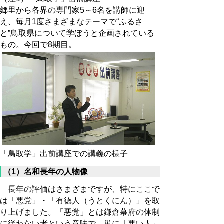
郷里から各界の専門家5～6名を講師に迎
え、毎月1度さまざまなテーマで“ふるさ
と”鳥取県について学ぼうと企画されている
もの。今回で8期目。
「鳥取学」出前講座での講義の様子
（1）名和長年の人物像
長年の評価はさまざまですが、特にここで
は「悪党」・「有徳人（うとくにん）」を取
り上げました。「悪党」とは鎌倉幕府の体制
に従わない者という意味で、単に「悪い人」