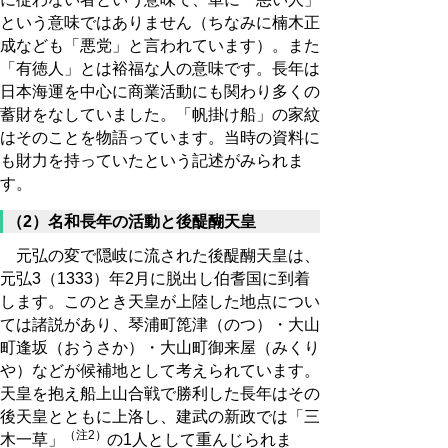
という意味ではありません（ちなみに楠木正
成なども「悪党」と言われています）。また
「有徳人」とは裕福な人の意味です。長年は
日本海運を中心に商業活動にも関わり多くの
蓄財をなしていました。「帆掛け船」の家紋
はそのことを物語っています。当時の資料に
も財力を持っていたという記述がみられま
す。
（2）名和長年の活動と後醍醐天皇
元弘の変で隠岐に流された後醍醐天皇は、
元弘3（1333）年2月に脱出し伯耆国に到着
します。このとき天皇が上陸した地点につい
ては諸説があり、琴浦町箆津（のつ）・大山
町逢坂（おうさか）・大山町御来屋（みくり
や）などが候補地として考えられています。
天皇を抱え船上山合戦で勝利した長年はその
後天皇とともに上洛し、建武の新政では「三
（注2）
木一草」
の1人として重んじられま