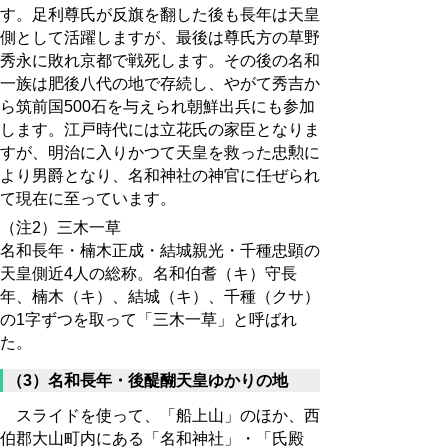
す。足利尊氏が反旗を翻した後も長年は天皇
側として活躍しますが、最後は尊氏方の草野
秀永に敗れ京都で戦死します。その後の名和
一族は肥後八代の地で存続し、やがて秀吉か
ら筑前国500石を与えられ朝鮮出兵にも参加
します。江戸時代には立花氏の家臣となりま
すが、明治に入りかつて天皇を救った忠勲に
より男爵となり、名和神社の神官に任ぜられ
て現在に至っています。
（注2）三木一草
名和長年・楠木正成・結城親光・千種忠顕の
天皇側近4人の総称。名和伯耆（キ）守長
年、楠木（キ）、結城（キ）、千種（クサ）
の1字ずつを取って「三木一草」と呼ばれ
た。
（3）名和長年・後醍醐天皇ゆかりの地
スライドを使って、「船上山」のほか、西
伯郡大山町内にある「名和神社」・「氏殿