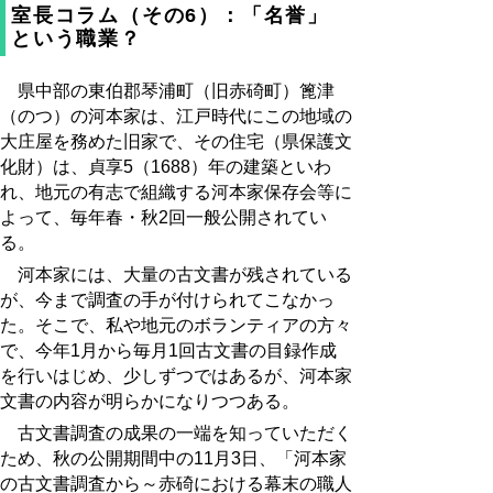
室長コラム（その6）：「名誉」
という職業？
県中部の東伯郡琴浦町（旧赤碕町）篦津
（のつ）の河本家は、江戸時代にこの地域の
大庄屋を務めた旧家で、その住宅（県保護文
化財）は、貞享5（1688）年の建築といわ
れ、地元の有志で組織する河本家保存会等に
よって、毎年春・秋2回一般公開されてい
る。
河本家には、大量の古文書が残されている
が、今まで調査の手が付けられてこなかっ
た。そこで、私や地元のボランティアの方々
で、今年1月から毎月1回古文書の目録作成
を行いはじめ、少しずつではあるが、河本家
文書の内容が明らかになりつつある。
古文書調査の成果の一端を知っていただく
ため、秋の公開期間中の11月3日、「河本家
の古文書調査から～赤碕における幕末の職人