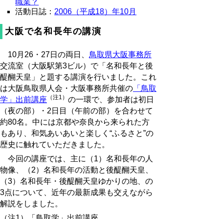
職業？
活動日誌：
2006（平成18）年10月
大阪で名和長年の講演
10月26・27日の両日、
鳥取県大阪事務所
交流室（大阪駅第3ビル）で「名和長年と後
醍醐天皇」と題する講演を行いました。これ
は大阪鳥取県人会・大阪事務所共催の
「鳥取
（注1）
学」出前講座
の一環で、参加者は初日
（夜の部）・2日目（午前の部）を合わせて
約80名。中には京都や奈良から来られた方
もあり、和気あいあいと楽しく“ふるさと”の
歴史に触れていただきました。
今回の講座では、主に（1）名和長年の人
物像、（2）名和長年の活動と後醍醐天皇、
（3）名和長年・後醍醐天皇ゆかりの地、の
3点について、近年の最新成果も交えながら
解説をしました。
（注1）「鳥取学」出前講座