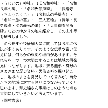
（うじどの）神社」（旧名和神社）・「名和
長年の碑」・「名和氏館跡碑」・「長綱寺
（ちょうこうじ）」（名和氏の菩提寺）・
「名和一族の墓」・「三人五輪」（長年・長
男義高・次男義光の墓）・「天皇御着船所
碑」などのゆかりの地を紹介し、その由来等
を解説しました。
名和長年や後醍醐天皇に関しては各地に伝
説が多くあります。そのような伝承や言い伝
えには、何らかの根拠や理由があります。そ
れらを一つ一つ大切にすることは地域の再発
見につながります。地域に残る無形・有形の
さまざまな歴史資料・民俗資料を掘り起こ
し、地域のよさを発見していく営みが、自分
たちの地域に対する誇りにつながっていくと
思います。県史編さん事業はこのような点も
大切にしていきたいと考えています。
（岡村吉彦）