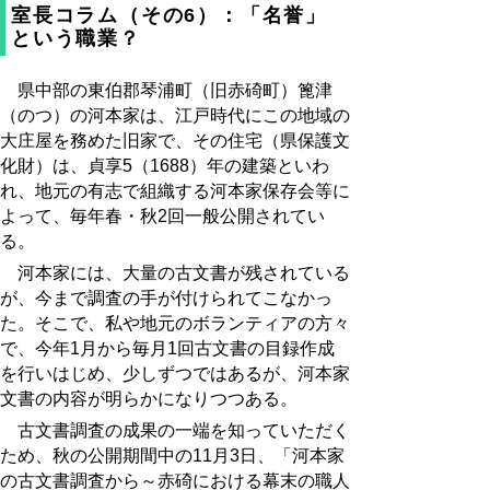
室長コラム（その6）：「名誉」
という職業？
県中部の東伯郡琴浦町（旧赤碕町）篦津
（のつ）の河本家は、江戸時代にこの地域の
大庄屋を務めた旧家で、その住宅（県保護文
化財）は、貞享5（1688）年の建築といわ
れ、地元の有志で組織する河本家保存会等に
よって、毎年春・秋2回一般公開されてい
る。
河本家には、大量の古文書が残されている
が、今まで調査の手が付けられてこなかっ
た。そこで、私や地元のボランティアの方々
で、今年1月から毎月1回古文書の目録作成
を行いはじめ、少しずつではあるが、河本家
文書の内容が明らかになりつつある。
古文書調査の成果の一端を知っていただく
ため、秋の公開期間中の11月3日、「河本家
の古文書調査から～赤碕における幕末の職人