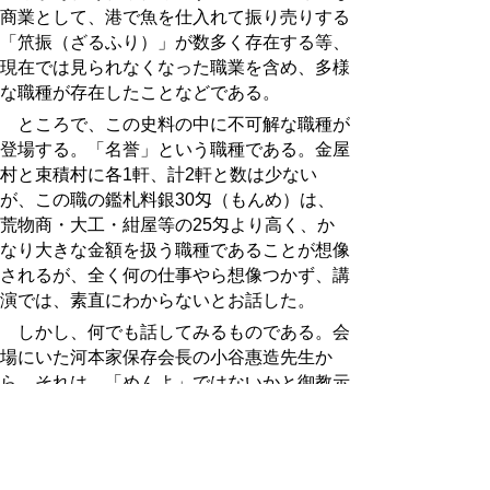
商業として、港で魚を仕入れて振り売りする
「笊振（ざるふり）」が数多く存在する等、
現在では見られなくなった職業を含め、多様
な職種が存在したことなどである。
ところで、この史料の中に不可解な職種が
登場する。「名誉」という職種である。金屋
村と束積村に各1軒、計2軒と数は少ない
が、この職の鑑札料銀30匁（もんめ）は、
荒物商・大工・紺屋等の25匁より高く、か
なり大きな金額を扱う職種であることが想像
されるが、全く何の仕事やら想像つかず、講
演では、素直にわからないとお話した。
しかし、何でも話してみるものである。会
場にいた河本家保存会長の小谷惠造先生か
ら、それは、「めんよ」ではないかと御教示
いただいた。赤碕近辺では、曳家業のことを
「めんよ」と言い、現在でも「めんよ」を業
とされる方が居られるとのこと。即座に、
「名誉」は「めんよ」に間違いないと確信し