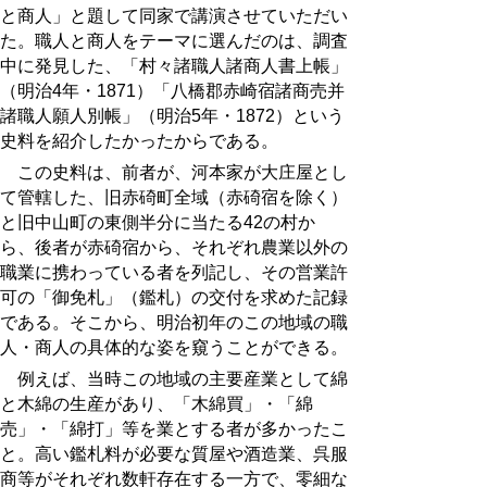
と商人」と題して同家で講演させていただい
た。職人と商人をテーマに選んだのは、調査
中に発見した、「村々諸職人諸商人書上帳」
（明治4年・1871）「八橋郡赤崎宿諸商売并
諸職人願人別帳」（明治5年・1872）という
史料を紹介したかったからである。
この史料は、前者が、河本家が大庄屋とし
て管轄した、旧赤碕町全域（赤碕宿を除く）
と旧中山町の東側半分に当たる42の村か
ら、後者が赤碕宿から、それぞれ農業以外の
職業に携わっている者を列記し、その営業許
可の「御免札」（鑑札）の交付を求めた記録
である。そこから、明治初年のこの地域の職
人・商人の具体的な姿を窺うことができる。
例えば、当時この地域の主要産業として綿
と木綿の生産があり、「木綿買」・「綿
売」・「綿打」等を業とする者が多かったこ
と。高い鑑札料が必要な質屋や酒造業、呉服
商等がそれぞれ数軒存在する一方で、零細な