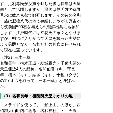
す。足利尊氏が反旗を翻した後も長年は天皇
側として活躍しますが、最後は尊氏方の草野
秀永に敗れ京都で戦死します。その後の名和
一族は肥後八代の地で存続し、やがて秀吉か
ら筑前国500石を与えられ朝鮮出兵にも参加
します。江戸時代には立花氏の家臣となりま
すが、明治に入りかつて天皇を救った忠勲に
より男爵となり、名和神社の神官に任ぜられ
て現在に至っています。
（注2）三木一草
名和長年・楠木正成・結城親光・千種忠顕の
天皇側近4人の総称。名和伯耆（キ）守長
年、楠木（キ）、結城（キ）、千種（クサ）
の1字ずつを取って「三木一草」と呼ばれ
た。
（3）名和長年・後醍醐天皇ゆかりの地
スライドを使って、「船上山」のほか、西
伯郡大山町内にある「名和神社」・「氏殿