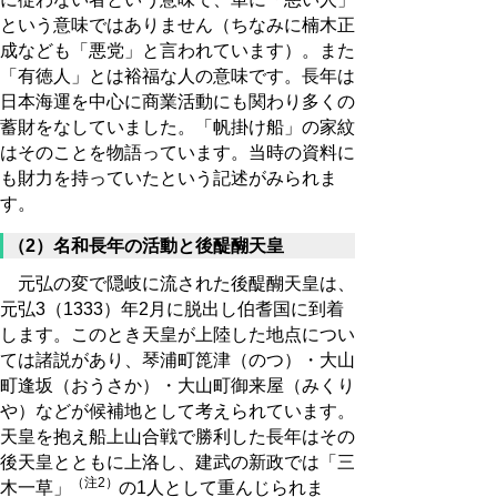
という意味ではありません（ちなみに楠木正
成なども「悪党」と言われています）。また
「有徳人」とは裕福な人の意味です。長年は
日本海運を中心に商業活動にも関わり多くの
蓄財をなしていました。「帆掛け船」の家紋
はそのことを物語っています。当時の資料に
も財力を持っていたという記述がみられま
す。
（2）名和長年の活動と後醍醐天皇
元弘の変で隠岐に流された後醍醐天皇は、
元弘3（1333）年2月に脱出し伯耆国に到着
します。このとき天皇が上陸した地点につい
ては諸説があり、琴浦町箆津（のつ）・大山
町逢坂（おうさか）・大山町御来屋（みくり
や）などが候補地として考えられています。
天皇を抱え船上山合戦で勝利した長年はその
後天皇とともに上洛し、建武の新政では「三
（注2）
木一草」
の1人として重んじられま