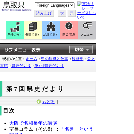
こ
の
ペ
読み上げ
大
元
ー
ジ
を
翻
訳
県外の方へ
分野で探す
組織で探す
防災 緊急
メニュー
す
る
現在の位置：
ホーム
県の組織と仕事
総務部
公文
書館
県史だより
第7回県史だより
第7回県史だより
もどる
｜
目次
大阪で名和長年の講演
室長コラム（その6）：
「名誉」という