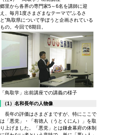
郷里から各界の専門家5～6名を講師に迎
え、毎月1度さまざまなテーマで“ふるさ
と”鳥取県について学ぼうと企画されている
もの。今回で8期目。
「鳥取学」出前講座での講義の様子
（1）名和長年の人物像
長年の評価はさまざまですが、特にここで
は「悪党」・「有徳人（うとくにん）」を取
り上げました。「悪党」とは鎌倉幕府の体制
に従わない者という意味で、単に「悪い人」