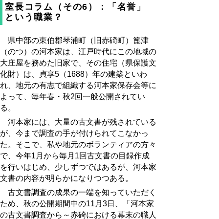
室長コラム（その6）：「名誉」
という職業？
県中部の東伯郡琴浦町（旧赤碕町）篦津
（のつ）の河本家は、江戸時代にこの地域の
大庄屋を務めた旧家で、その住宅（県保護文
化財）は、貞享5（1688）年の建築といわ
れ、地元の有志で組織する河本家保存会等に
よって、毎年春・秋2回一般公開されてい
る。
河本家には、大量の古文書が残されている
が、今まで調査の手が付けられてこなかっ
た。そこで、私や地元のボランティアの方々
で、今年1月から毎月1回古文書の目録作成
を行いはじめ、少しずつではあるが、河本家
文書の内容が明らかになりつつある。
古文書調査の成果の一端を知っていただく
ため、秋の公開期間中の11月3日、「河本家
の古文書調査から～赤碕における幕末の職人