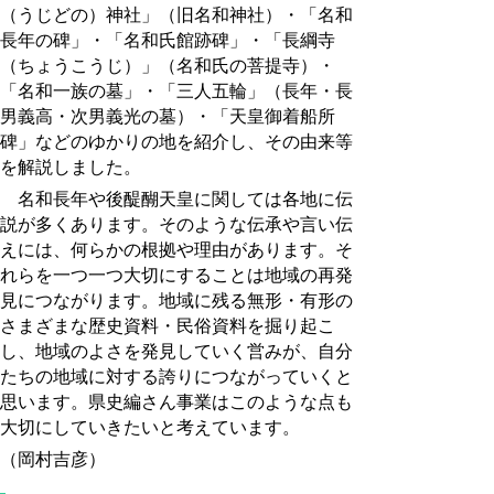
（うじどの）神社」（旧名和神社）・「名和
長年の碑」・「名和氏館跡碑」・「長綱寺
（ちょうこうじ）」（名和氏の菩提寺）・
「名和一族の墓」・「三人五輪」（長年・長
男義高・次男義光の墓）・「天皇御着船所
碑」などのゆかりの地を紹介し、その由来等
を解説しました。
名和長年や後醍醐天皇に関しては各地に伝
説が多くあります。そのような伝承や言い伝
えには、何らかの根拠や理由があります。そ
れらを一つ一つ大切にすることは地域の再発
見につながります。地域に残る無形・有形の
さまざまな歴史資料・民俗資料を掘り起こ
し、地域のよさを発見していく営みが、自分
たちの地域に対する誇りにつながっていくと
思います。県史編さん事業はこのような点も
大切にしていきたいと考えています。
（岡村吉彦）