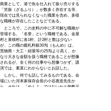
商業として、港で魚を仕入れて振り売りする
「笊振（ざるふり）」が数多く存在する等、
現在では見られなくなった職業を含め、多様
な職種が存在したことなどである。
ところで、この史料の中に不可解な職種が
登場する。「名誉」という職種である。金屋
村と束積村に各1軒、計2軒と数は少ない
が、この職の鑑札料銀30匁（もんめ）は、
荒物商・大工・紺屋等の25匁より高く、か
なり大きな金額を扱う職種であることが想像
されるが、全く何の仕事やら想像つかず、講
演では、素直にわからないとお話した。
しかし、何でも話してみるものである。会
場にいた河本家保存会長の小谷惠造先生か
ら、それは、「めんよ」ではないかと御教示
いただいた。赤碕近辺では、曳家業のことを
「めんよ」と言い、現在でも「めんよ」を業
とされる方が居られるとのこと。即座に、
「名誉」は「めんよ」に間違いないと確信し