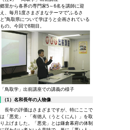
郷里から各界の専門家5～6名を講師に迎
え、毎月1度さまざまなテーマで“ふるさ
と”鳥取県について学ぼうと企画されている
もの。今回で8期目。
「鳥取学」出前講座での講義の様子
（1）名和長年の人物像
長年の評価はさまざまですが、特にここで
は「悪党」・「有徳人（うとくにん）」を取
り上げました。「悪党」とは鎌倉幕府の体制
に従わない者という意味で、単に「悪い人」