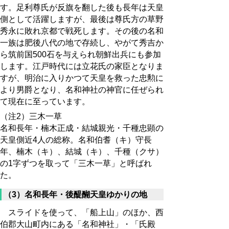
す。足利尊氏が反旗を翻した後も長年は天皇
側として活躍しますが、最後は尊氏方の草野
秀永に敗れ京都で戦死します。その後の名和
一族は肥後八代の地で存続し、やがて秀吉か
ら筑前国500石を与えられ朝鮮出兵にも参加
します。江戸時代には立花氏の家臣となりま
すが、明治に入りかつて天皇を救った忠勲に
より男爵となり、名和神社の神官に任ぜられ
て現在に至っています。
（注2）三木一草
名和長年・楠木正成・結城親光・千種忠顕の
天皇側近4人の総称。名和伯耆（キ）守長
年、楠木（キ）、結城（キ）、千種（クサ）
の1字ずつを取って「三木一草」と呼ばれ
た。
（3）名和長年・後醍醐天皇ゆかりの地
スライドを使って、「船上山」のほか、西
伯郡大山町内にある「名和神社」・「氏殿