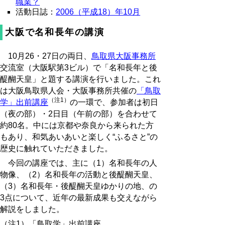
職業？
活動日誌：
2006（平成18）年10月
大阪で名和長年の講演
10月26・27日の両日、
鳥取県大阪事務所
交流室（大阪駅第3ビル）で「名和長年と後
醍醐天皇」と題する講演を行いました。これ
は大阪鳥取県人会・大阪事務所共催の
「鳥取
（注1）
学」出前講座
の一環で、参加者は初日
（夜の部）・2日目（午前の部）を合わせて
約80名。中には京都や奈良から来られた方
もあり、和気あいあいと楽しく“ふるさと”の
歴史に触れていただきました。
今回の講座では、主に（1）名和長年の人
物像、（2）名和長年の活動と後醍醐天皇、
（3）名和長年・後醍醐天皇ゆかりの地、の
3点について、近年の最新成果も交えながら
解説をしました。
（注1）「鳥取学」出前講座