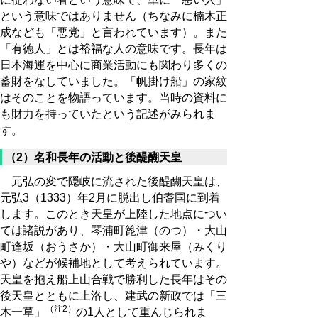
という意味ではありません（ちなみに楠木正
成なども「悪党」と言われています）。また
「有徳人」とは裕福な人の意味です。長年は
日本海運を中心に商業活動にも関わり多くの
蓄財をなしていました。「帆掛け船」の家紋
はそのことを物語っています。当時の資料に
も財力を持っていたという記述がみられま
す。
（2）名和長年の活動と後醍醐天皇
元弘の変で隠岐に流された後醍醐天皇は、
元弘3（1333）年2月に脱出し伯耆国に到着
します。このとき天皇が上陸した地点につい
ては諸説があり、琴浦町箆津（のつ）・大山
町逢坂（おうさか）・大山町御来屋（みくり
や）などが候補地として考えられています。
天皇を抱え船上山合戦で勝利した長年はその
後天皇とともに上洛し、建武の新政では「三
（注2）
木一草」
の1人として重んじられま