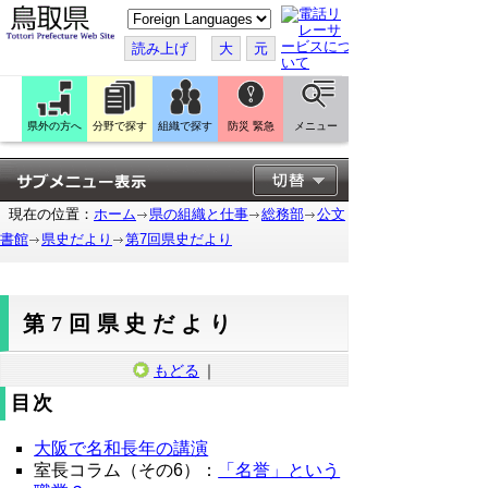
こ
の
ペ
読み上げ
大
元
ー
ジ
を
翻
訳
県外の方へ
分野で探す
組織で探す
防災 緊急
メニュー
す
る
現在の位置：
ホーム
県の組織と仕事
総務部
公文
書館
県史だより
第7回県史だより
第7回県史だより
もどる
｜
目次
大阪で名和長年の講演
室長コラム（その6）：
「名誉」という