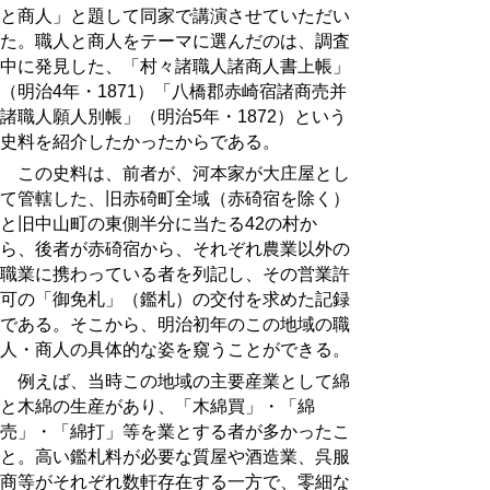
と商人」と題して同家で講演させていただい
た。職人と商人をテーマに選んだのは、調査
中に発見した、「村々諸職人諸商人書上帳」
（明治4年・1871）「八橋郡赤崎宿諸商売并
諸職人願人別帳」（明治5年・1872）という
史料を紹介したかったからである。
この史料は、前者が、河本家が大庄屋とし
て管轄した、旧赤碕町全域（赤碕宿を除く）
と旧中山町の東側半分に当たる42の村か
ら、後者が赤碕宿から、それぞれ農業以外の
職業に携わっている者を列記し、その営業許
可の「御免札」（鑑札）の交付を求めた記録
である。そこから、明治初年のこの地域の職
人・商人の具体的な姿を窺うことができる。
例えば、当時この地域の主要産業として綿
と木綿の生産があり、「木綿買」・「綿
売」・「綿打」等を業とする者が多かったこ
と。高い鑑札料が必要な質屋や酒造業、呉服
商等がそれぞれ数軒存在する一方で、零細な