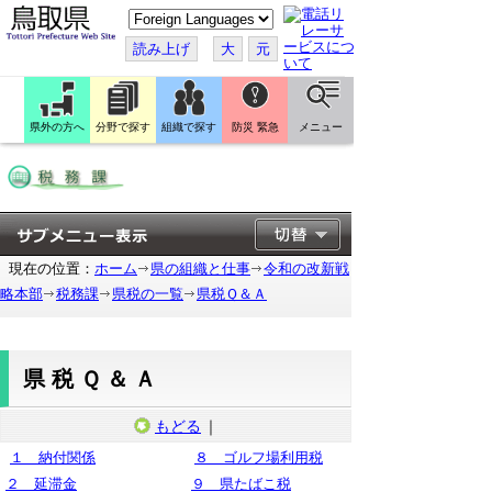
こ
の
ペ
読み上げ
大
元
ー
ジ
を
翻
訳
県外の方へ
分野で探す
組織で探す
防災 緊急
メニュー
す
る
現在の位置：
ホーム
県の組織と仕事
令和の改新戦
略本部
税務課
県税の一覧
県税Ｑ＆Ａ
県税Ｑ＆Ａ
もどる
｜
１ 納付関係
８ ゴルフ場利用税
２ 延滞金
９ 県たばこ税