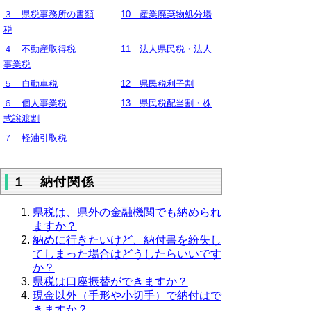
３ 県税事務所の書類
10 産業廃棄物処分場
税
４ 不動産取得税
11 法人県民税・法人
事業税
５ 自動車税
12 県民税利子割
６ 個人事業税
13 県民税配当割・株
式譲渡割
７ 軽油引取税
１ 納付関係
県税は、県外の金融機関でも納められ
ますか？
納めに行きたいけど、納付書を紛失し
てしまった場合はどうしたらいいです
か？
県税は口座振替ができますか？
現金以外（手形や小切手）で納付はで
きますか？