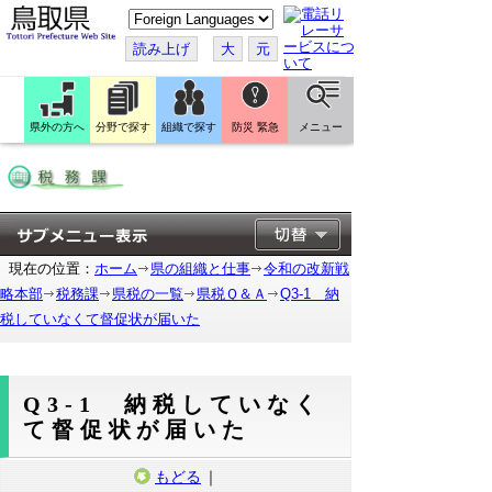
こ
の
ペ
読み上げ
大
元
ー
ジ
を
翻
訳
県外の方へ
分野で探す
組織で探す
防災 緊急
メニュー
す
る
現在の位置：
ホーム
県の組織と仕事
令和の改新戦
略本部
税務課
県税の一覧
県税Ｑ＆Ａ
Q3-1 納
税していなくて督促状が届いた
Q3-1 納税していなく
て督促状が届いた
もどる
｜