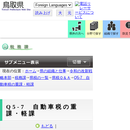
こ
の
ペ
読み上げ
大
元
ー
ジ
を
翻
訳
県外の方へ
分野で探す
組織で探す
防災
す
る
現在の位置：
ホーム
県の組織と仕事
令和の改新戦
略本部
税務課
県税の一覧
県税Ｑ＆Ａ
Q5-7 自
動車税の重課・軽課
Q5-7 自動車税の重
課・軽課
もどる
｜