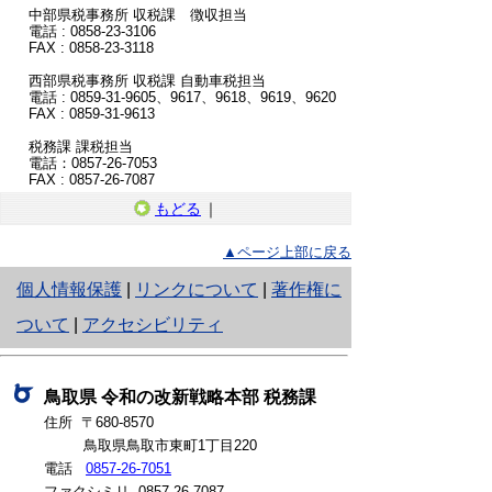
中部県税事務所 収税課 徴収担当
電話 : 0858-23-3106
FAX : 0858-23-3118
西部県税事務所 収税課 自動車税担当
電話 : 0859-31-9605、9617、9618、9619、9620
FAX : 0859-31-9613
税務課 課税担当
電話：0857-26-7053
FAX : 0857-26-7087
もどる
｜
▲ページ上部に戻る
と
個人情報保護
|
リンクについて
|
著作権に
り
ついて
|
アクセシビリティ
ネ
ッ
鳥取県
令和の改新戦略本部
税務課
住所 〒680-8570
ト
鳥取県鳥取市東町1丁目220
へ
電話
0857-26-7051
ファクシミリ 0857-26-7087