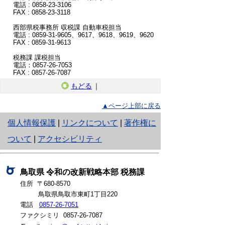
電話 : 0858-23-3106
FAX : 0858-23-3118
西部県税事務所 収税課 自動車税担当
電話 : 0859-31-9605、9617、9618、9619、9620
FAX : 0859-31-9613
税務課 課税担当
電話：0857-26-7053
FAX : 0857-26-7087
もどる
｜
▲ページ上部に戻る
と
個人情報保護
|
リンクについて
|
著作権に
り
ついて
|
アクセシビリティ
ネ
ッ
鳥取県
令和の改新戦略本部
税務課
住所 〒680-8570
ト
鳥取県鳥取市東町1丁目220
へ
電話
0857-26-7051
ファクシミリ 0857-26-7087
の