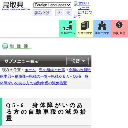
こ
の
ペ
読み上げ
大
元
ー
ジ
を
翻
訳
県外の方へ
分野で探す
組織で探す
防災 緊急
す
る
現在の位置：
ホーム
県の組織と仕事
令和の改新戦
略本部
税務課
県税の一覧
県税Ｑ＆Ａ
Q5-6 身
体障がいのある方の自動車税の減免措置
Q5-6 身体障がいのあ
る方の自動車税の減免措
置