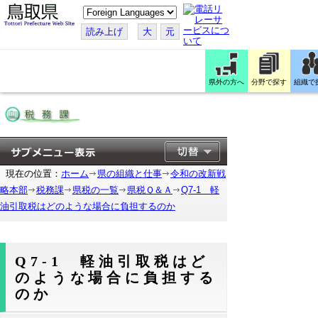
こ
の
ペ
読み上げ
大
元
ー
ジ
を
翻
訳
県外の方へ
分野で探す
組織で
す
る
現在の位置：
ホーム
県の組織と仕事
令和の改新戦
略本部
税務課
県税の一覧
県税Ｑ＆Ａ
Q7-1 軽
油引取税はどのような場合に負担するのか
Q7-1 軽油引取税はど
のような場合に負担する
のか