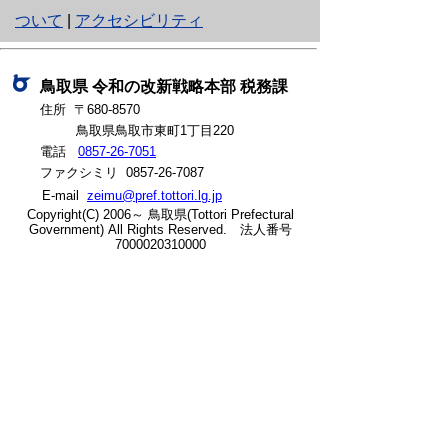
り
ついて
|
アクセシビリティ
ネ
ッ
鳥取県
令和の改新戦略本部
税務課
住所 〒680-8570
ト
鳥取県鳥取市東町1丁目220
へ
電話
0857-26-7051
ファクシミリ 0857-26-7087
の
E-mail
zeimu@pref.tottori.lg.jp
Copyright(C) 2006～ 鳥取県(Tottori Prefectural
Government) All Rights Reserved. 法人番号
7000020310000