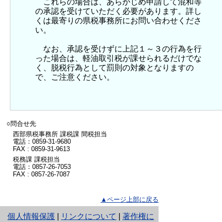
これらの場合は、あらかじめ申請して混和等
の承認を受けていただく必要があります。詳し
くは最寄りの県税事務所にお問い合わせくださ
い。
なお、承認を受けずに上記１～３の行為を行
った場合は、軽油取引税が課せられるだけでな
く、脱税行為として罰則の対象となりますの
で、ご注意ください。
○問合せ先
西部県税事務所 課税課 間税担当
電話：0859-31-9680
FAX : 0859-31-9613
税務課 課税担当
電話：0857-26-7053
FAX : 0857-26-7087
▲ページ上部に戻る
と
個人情報保護
|
リンクについて
|
著作権に