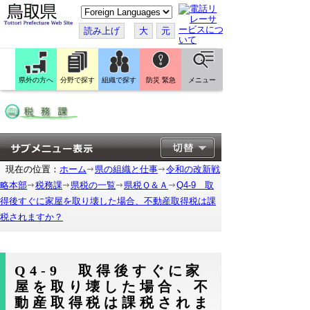
こ
の
ペ
読み上げ
大
元
ー
ジ
を
翻
訳
県外の方へ
分野で探す
組織で探す
防災 緊急
メニュー
す
る
現在の位置：
ホーム
県の組織と仕事
令和の改新戦
略本部
税務課
県税の一覧
県税Ｑ＆Ａ
Q4-9 取
得後すぐに家屋を取り壊した場合、不動産取得税は課
税されますか？
Q4-9 取得後すぐに家
屋を取り壊した場合、不
動産取得税は課税されま