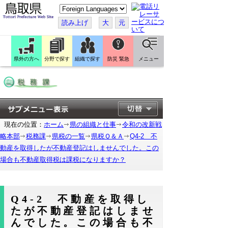
こ
の
ペ
読み上げ
大
元
ー
ジ
を
翻
訳
県外の方へ
分野で探す
組織で探す
防災 緊急
メニュー
す
る
現在の位置：
ホーム
県の組織と仕事
令和の改新戦
略本部
税務課
県税の一覧
県税Ｑ＆Ａ
Q4-2 不
動産を取得したが不動産登記はしませんでした。この
場合も不動産取得税は課税になりますか？
Q4-2 不動産を取得し
たが不動産登記はしませ
んでした。この場合も不