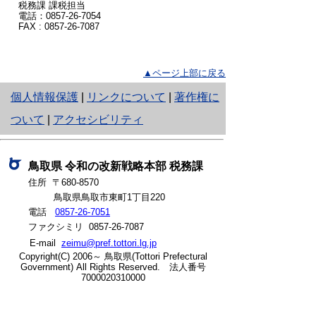
税務課 課税担当
電話：0857-26-7054
FAX : 0857-26-7087
▲ページ上部に戻る
と
個人情報保護
|
リンクについて
|
著作権に
り
ついて
|
アクセシビリティ
ネ
ッ
鳥取県
令和の改新戦略本部
税務課
住所 〒680-8570
ト
鳥取県鳥取市東町1丁目220
へ
電話
0857-26-7051
ファクシミリ 0857-26-7087
の
E-mail
zeimu@pref.tottori.lg.jp
Copyright(C) 2006～ 鳥取県(Tottori Prefectural
Government) All Rights Reserved. 法人番号
7000020310000