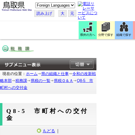
こ
の
ペ
読み上げ
大
元
ー
ジ
を
翻
訳
県外の方へ
分野で探す
組織で探す
す
る
現在の位置：
ホーム
県の組織と仕事
令和の改新戦
略本部
税務課
県税の一覧
県税Ｑ＆Ａ
Q8-5 市
町村への交付金
Q8-5 市町村への交付
金
もどる
｜