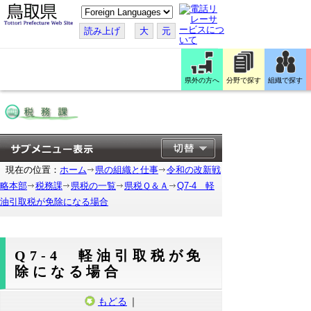
こ
の
ペ
読み上げ
大
元
ー
ジ
を
翻
訳
県外の方へ
分野で探す
組織で探す
す
る
現在の位置：
ホーム
県の組織と仕事
令和の改新戦
略本部
税務課
県税の一覧
県税Ｑ＆Ａ
Q7-4 軽
油引取税が免除になる場合
Q7-4 軽油引取税が免
除になる場合
もどる
｜