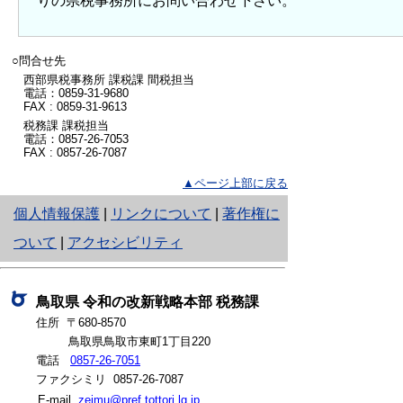
りの県税事務所にお問い合わせ下さい。
○問合せ先
西部県税事務所 課税課 間税担当
電話：0859-31-9680
FAX : 0859-31-9613
税務課 課税担当
電話：0857-26-7053
FAX : 0857-26-7087
▲ページ上部に戻る
と
個人情報保護
|
リンクについて
|
著作権に
り
ついて
|
アクセシビリティ
ネ
ッ
鳥取県
令和の改新戦略本部
税務課
住所 〒680-8570
ト
鳥取県鳥取市東町1丁目220
へ
電話
0857-26-7051
ファクシミリ 0857-26-7087
の
E-mail
zeimu@pref.tottori.lg.jp