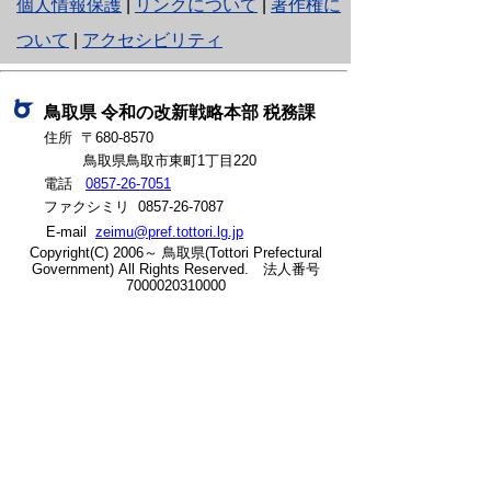
と
個人情報保護
|
リンクについて
|
著作権に
り
ついて
|
アクセシビリティ
ネ
ッ
鳥取県
令和の改新戦略本部
税務課
住所 〒680-8570
ト
鳥取県鳥取市東町1丁目220
へ
電話
0857-26-7051
ファクシミリ 0857-26-7087
の
E-mail
zeimu@pref.tottori.lg.jp
Copyright(C) 2006～ 鳥取県(Tottori Prefectural
Government) All Rights Reserved. 法人番号
7000020310000