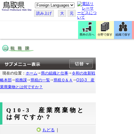
こ
の
ペ
読み上げ
大
元
ー
ジ
を
翻
訳
県外の方へ
分野で探す
組織で探す
す
る
現在の位置：
ホーム
県の組織と仕事
令和の改新戦
略本部
税務課
県税の一覧
県税Ｑ＆Ａ
Q10-3 産
業廃棄物とは何ですか？
Q10-3 産業廃棄物と
は何ですか？
もどる
｜