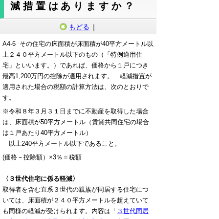
減措置はありますか？
もどる
｜
A4-6 その住宅の床面積が床面積が40平方メートル以
上２４０平方メートル以下のもの（「特例適用住
宅」といいます。）であれば、価格から１戸につき
最高1,200万円の控除が適用されます。 軽減措置が
適用された場合の税額の計算方法は、次のとおりで
す。
※令和８年３月３１日までに不動産を取得した場合
は、床面積が50平方メートル（賃貸共同住宅の場合
は１戸あたり40平方メートル）
以上240平方メートル以下であること。
(価格－控除額）×3％＝税額
〈３世代住宅に係る軽減〉
取得者を含む直系３世代の親族が同居する住宅につ
いては、床面積が２４０平方メートルを超えていて
も同様の軽減が受けられます。内容は「
３世代同居