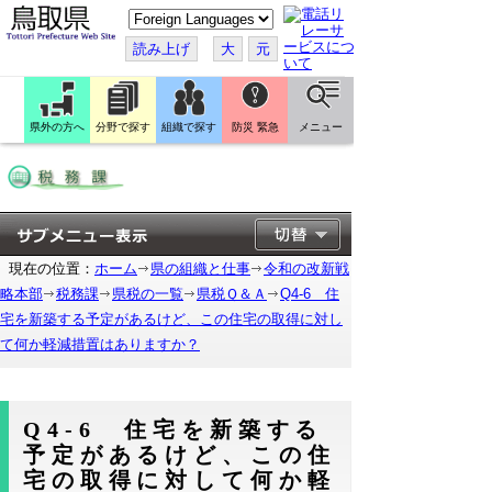
こ
の
ペ
読み上げ
大
元
ー
ジ
を
翻
訳
県外の方へ
分野で探す
組織で探す
防災 緊急
メニュー
す
る
現在の位置：
ホーム
県の組織と仕事
令和の改新戦
略本部
税務課
県税の一覧
県税Ｑ＆Ａ
Q4-6 住
宅を新築する予定があるけど、この住宅の取得に対し
て何か軽減措置はありますか？
Q4-6 住宅を新築する
予定があるけど、この住
宅の取得に対して何か軽