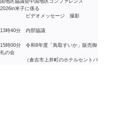
国地区協議会中国地区コンファレンス
2026in米子に係る
ビデオメッセージ 撮影
13時40分 内部協議
15時00分 令和8年度「鳥取すいか」販売御
礼の会
（倉吉市上井町のホテルセントパ
レス倉吉）
16時25分 内部協議
次の一覧へ
▲ページ上部に戻る
と
個人情報保護
|
リンクについて
|
著作権に
り
ついて
|
アクセシビリティ