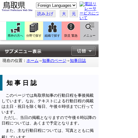
こ
の
ペ
読み上げ
大
元
ー
ジ
を
翻
訳
県外の方へ
分野で探す
組織で探す
防災 緊急
メニュー
す
る
現在の位置：
ホーム
知事のページ
知事日誌
知事日誌
このページでは鳥取県知事の行動日程を事後掲載
しています。なお、テキストによる行動日程の掲載
は土日・祝日を除く毎日、午後６時頃までに行って
います。
ただし、当日の掲載となりますので午後６時以降の
日程については、あくまで予定となります。
また、主な行動日程については、写真とともに掲
載しています。