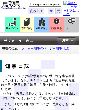
こ
の
ペ
読み上げ
大
元
ー
ジ
を
翻
訳
県外の方へ
分野で探す
組織で探す
防災 緊急
メニュー
す
る
現在の位置：
ホーム
知事のページ
知事日誌
知事日誌
このページでは鳥取県知事の行動日程を事後掲載
しています。なお、テキストによる行動日程の掲載
は土日・祝日を除く毎日、午後６時頃までに行って
います。
ただし、当日の掲載となりますので午後６時以降の
日程については、あくまで予定となります。
また、主な行動日程については、写真とともに掲
載しています。