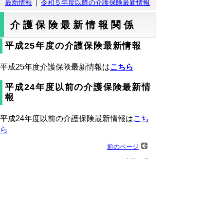
最新情報
｜
令和５年度以降の介護保険最新情報
介護保険最新情報関係
平成25年度の介護保険最新情報
平成25年度介護保険最新情報は
こちら
平成24年度以前の介護保険最新情
報
平成24年度以前の介護保険最新情報は
こち
ら
前のページ
▲ページ上部に戻る
と
個人情報保護
|
リンクについて
|
著作権に
り
ついて
|
アクセシビリティ
ネ