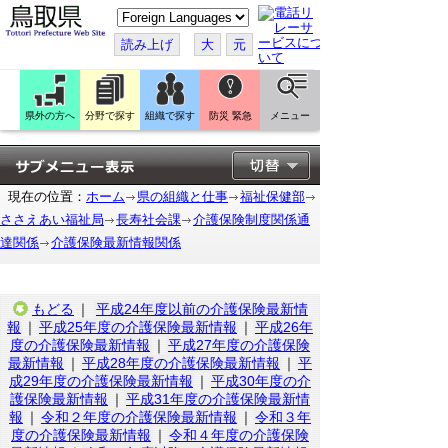
こ
の
ペ
読み上げ
大
元
ー
ジ
を
翻
訳
県外の方へ
分野で探す
組織で探す
防災 緊急
メニュー
す
る
現在の位置：
ホーム
県の組織と仕事
福祉保健部
ささえあい福祉局
長寿社会課
介護保険制度関係通
達関係
介護保険最新情報関係
もどる
｜
平成24年度以前の介護保険最新情
報
｜
平成25年度の介護保険最新情報
｜
平成26年
度の介護保険最新情報
｜
平成27年度の介護保険
最新情報
｜
平成28年度の介護保険最新情報
｜
平
成29年度の介護保険最新情報
｜
平成30年度の介
護保険最新情報
｜
平成31年度の介護保険最新情
報
｜
令和２年度の介護保険最新情報
｜
令和３年
度の介護保険最新情報
｜
令和４年度の介護保険