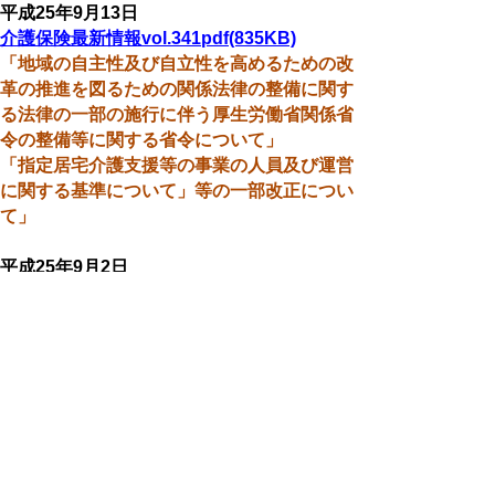
平成25年9月13日
介護保険最新情報vol.341pdf(835KB)
「地域の自主性及び自立性を高めるための改
革の推進を図るための関係法律の整備に関す
る法律の一部の施行に伴う厚生労働省関係省
令の整備等に関する省令について」
「指定居宅介護支援等の事業の人員及び運営
に関する基準について」等の一部改正につい
て」
平成25年9月2日
介護保険最新情報vol.340pdf(239KB)
「東日本大震災の被害者の介護保険法第４１
条第１項本文の指定等についての権利利益に
係る満了日の延長に関する政令の一部を改正
する政令の公布について」
平成25年7月25日
介護保険最新情報vol.339pdf(161KB)