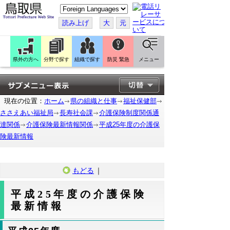
こ
の
ペ
読み上げ
大
元
ー
ジ
を
翻
訳
県外の方へ
分野で探す
組織で探す
防災 緊急
メニュー
す
る
現在の位置：
ホーム
県の組織と仕事
福祉保健部
ささえあい福祉局
長寿社会課
介護保険制度関係通
達関係
介護保険最新情報関係
平成25年度の介護保
険最新情報
もどる
｜
平成25年度の介護保険
最新情報