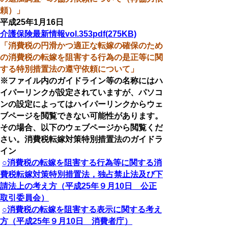
頼）」
平成25年1月16日
介護保険最新情報vol.353pdf(275KB)
「消費税の円滑かつ適正な転嫁の確保のため
の消費税の転嫁を阻害する行為の是正等に関
する特別措置法の遵守依頼について」
※ファイル内のガイドライン等の名称にはハ
イパーリンクが設定されていますが、パソコ
ンの設定によってはハイパーリンクからウェ
ブページを閲覧できない可能性があります。
その場合、以下のウェブページから閲覧くだ
さい。消費税転嫁対策特別措置法のガイドラ
イン
○消費税の転嫁を阻害する行為等に関する消
費税転嫁対策特別措置法，独占禁止法及び下
請法上の考え方（平成25年９月10日 公正
取引委員会）
○消費税の転嫁を阻害する表示に関する考え
方（平成25年９月10日 消費者庁）