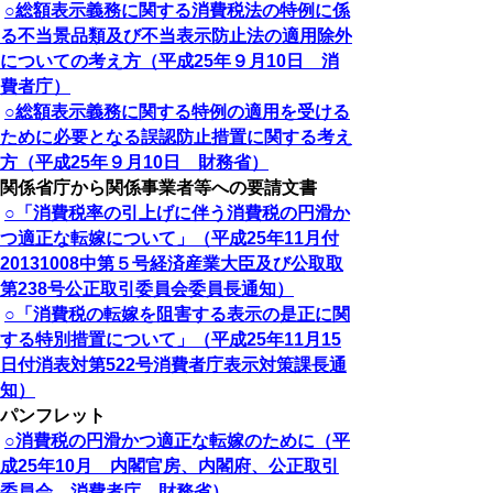
○総額表示義務に関する消費税法の特例に係
る不当景品類及び不当表示防止法の適用除外
についての考え方（平成25年９月10日 消
費者庁）
○総額表示義務に関する特例の適用を受ける
ために必要となる誤認防止措置に関する考え
方（平成25年９月10日 財務省）
関係省庁から関係事業者等への要請文書
○「消費税率の引上げに伴う消費税の円滑か
つ適正な転嫁について」（平成25年11月付
20131008中第５号経済産業大臣及び公取取
第238号公正取引委員会委員長通知）
○「消費税の転嫁を阻害する表示の是正に関
する特別措置について」（平成25年11月15
日付消表対第522号消費者庁表示対策課長通
知）
パンフレット
○消費税の円滑かつ適正な転嫁のために（平
成25年10月 内閣官房、内閣府、公正取引
委員会、消費者庁、財務省）