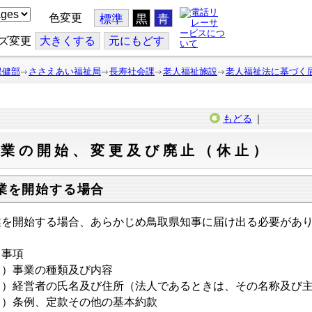
色変更
標準
黒
青
ズ変更
大
きくする
元
にもどす
保健部
ささえあい福祉局
長寿社会課
老人福祉施設
老人福祉法に基づく
もどる
｜
事業の開始、変更及び廃止（休止）
業を開始する場合
業を開始する場合、あらかじめ鳥取県知事に届け出る必要があ
出事項
１）事業の種類及び内容
２）経営者の氏名及び住所（法人であるときは、その名称及び
３）条例、定款その他の基本約款