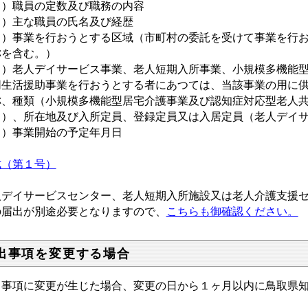
４）職員の定数及び職務の内容
５）主な職員の氏名及び経歴
６）事業を行おうとする区域（市町村の委託を受けて事業を行
称を含む。）
７）老人デイサービス事業、老人短期入所事業、小規模多機能型
同生活援助事業を行おうとする者にあつては、当該事業の用に
称、種類（小規模多機能型居宅介護事業及び認知症対応型老人
。）、所在地及び入所定員、登録定員又は入居定員（老人デイ
８）事業開始の予定年月日
式（第１号）
人デイサービスセンター、老人短期入所施設又は老人介護支援
の届出が別途必要となりますので、
こちらも御確認ください。
出事項を変更する場合
出事項に変更が生じた場合、変更の日から１ヶ月以内に鳥取県