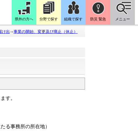
県外の方へ
分野で探す
組織で探す
防災 緊急
メニュー
届け出
事業の開始、変更及び廃止（休止）
ります。
主たる事務所の所在地）