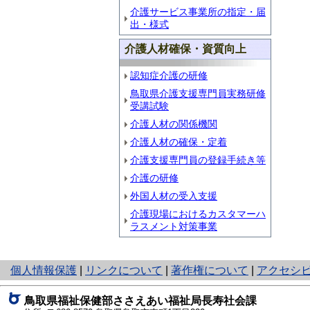
介護サービス事業所の指定・届
出・様式
介護人材確保・資質向上
認知症介護の研修
鳥取県介護支援専門員実務研修
受講試験
介護人材の関係機関
介護人材の確保・定着
介護支援専門員の登録手続き等
介護の研修
外国人材の受入支援
介護現場におけるカスタマーハ
ラスメント対策事業
と
個人情報保護
|
リンクについて
|
著作権について
|
アクセシ
り
ネ
鳥取県福祉保健部ささえあい福祉局長寿社会課
ッ