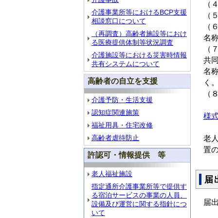
（
介護事業所等におけるBCP支援
（
相談窓口について
（
（再調査）高齢者施設等におけ
名
る医療提供体制等状況調査
（
介護施設等における災害時情報
共
共有システムについて
名
高齢者の自立を支援
く
（
介護予防・生活支援
認知症関連施策
様
福祉用具・住宅改修
高齢者虐待防止
老
置
許認可・情報提供 等
老人福祉施設
届
指定通所介護事業所等で提供す
る宿泊サービスの事業の人員、
届
設備及び運営に関する指針につ
いて