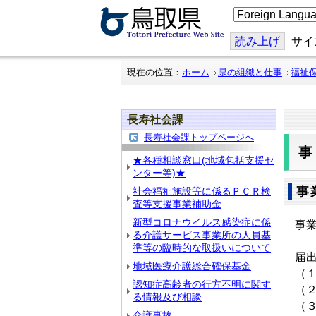
こ
の
ペ
ー
読み上げ
サイ
ジ
を
翻
現在の位置：
ホーム
県の組織と仕事
福祉
訳
す
る
長寿社会課
長寿社会課トップページへ
★各種相談窓口(地域包括支援セ
ンター等)★
事
社会福祉施設等に係るＰＣＲ検
査等支援事業補助金
新型コロナウイルス感染症に係
事
る介護サービス事業所の人員基
準等の臨時的な取扱いについて
届
地域医療介護総合確保基金
（
認知症高齢者の行方不明に関す
（
る情報及び相談
（
介護事故