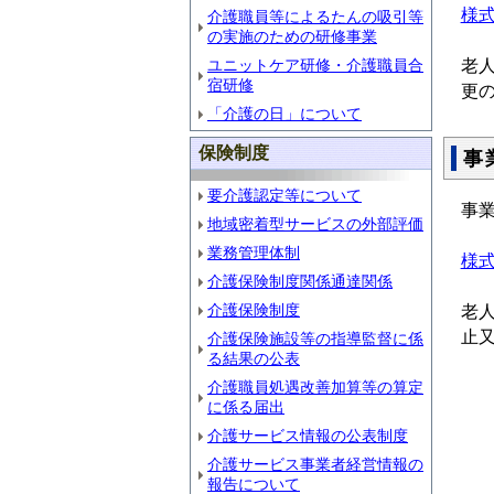
様
介護職員等によるたんの吸引等
の実施のための研修事業
老
ユニットケア研修・介護職員合
宿研修
更
「介護の日」について
保険制度
事
要介護認定等について
事
地域密着型サービスの外部評価
業務管理体制
様
介護保険制度関係通達関係
介護保険制度
老
止
介護保険施設等の指導監督に係
る結果の公表
介護職員処遇改善加算等の算定
に係る届出
介護サービス情報の公表制度
介護サービス事業者経営情報の
報告について