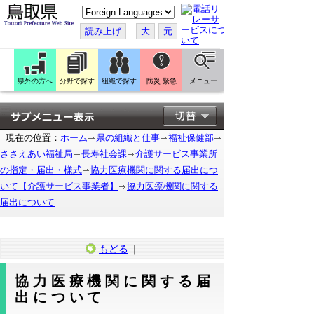
こ
の
ペ
読み上げ
大
元
ー
ジ
を
翻
訳
県外の方へ
分野で探す
組織で探す
防災 緊急
メニュー
す
る
現在の位置：
ホーム
県の組織と仕事
福祉保健部
ささえあい福祉局
長寿社会課
介護サービス事業所
の指定・届出・様式
協力医療機関に関する届出につ
いて【介護サービス事業者】
協力医療機関に関する
届出について
もどる
｜
協力医療機関に関する届
出について