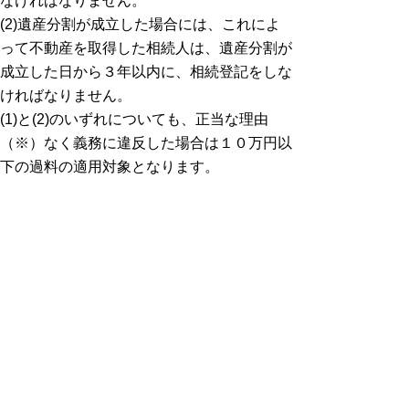
なければなりません。
(2)遺産分割が成立した場合には、これによ
って不動産を取得した相続人は、遺産分割が
成立した日から３年以内に、相続登記をしな
ければなりません。
(1)と(2)のいずれについても、正当な理由
（※）なく義務に違反した場合は１０万円以
下の過料の適用対象となります。
なお、令和６年４月１日より以前に相続が
開始している場合も、３年の猶予期間があり
ますが、義務化の対象となります。不動産を
相続したら、お早めに登記の申請をしましょ
う。
（※）相続人が極めて多数に上り、戸籍謄本
等の資料収集や他の相続人の把握に多くの時
間を要するケースなど。