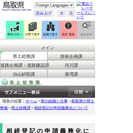
こ
の
ペ
読み上げ
大
元
ー
ジ
を
翻
訳
県外の方へ
分野で探す
組織で探す
防災 緊急
メニュー
す
る
メイン
県土総務課
技術企画課
道路企画課・道路建設課
河川課
治山砂防課
港湾課
現在の位置：
ホーム
県の組織と仕事
鳥取県の県土
整備
県土総務課
相続登記の申請義務化について
相続登記の申請義務化に