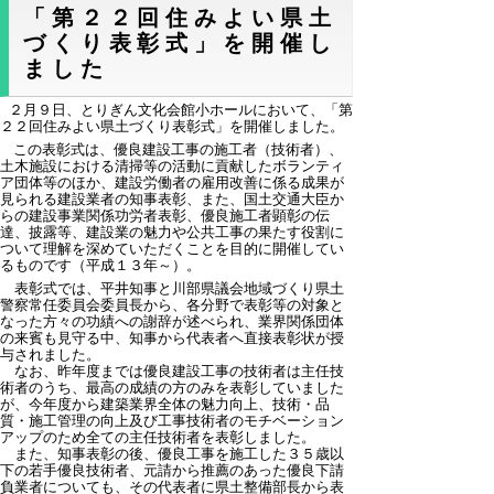
「第２２回住みよい県土
づくり表彰式」を開催し
ました
２月９日、とりぎん文化会館小ホールにおいて、「第
２２回住みよい県土づくり表彰式」を開催しました。
この表彰式は、優良建設工事の施工者（技術者）、
土木施設における清掃等の活動に貢献したボランティ
ア団体等のほか、建設労働者の雇用改善に係る成果が
見られる建設業者の知事表彰、また、国土交通大臣か
らの建設事業関係功労者表彰、優良施工者顕彰の伝
達、披露等、建設業の魅力や公共工事の果たす役割に
ついて理解を深めていただくことを目的に開催してい
るものです（平成１３年～）。
表彰式では、平井知事と川部県議会地域づくり県土
警察常任委員会委員長から、各分野で表彰等の対象と
なった方々の功績への謝辞が述べられ、業界関係団体
の来賓も見守る中、知事から代表者へ直接表彰状が授
与されました。
なお、昨年度までは優良建設工事の技術者は主任技
術者のうち、最高の成績の方のみを表彰していました
が、今年度から建築業界全体の魅力向上、技術・品
質・施工管理の向上及び工事技術者のモチベーション
アップのため全ての主任技術者を表彰しました。
また、知事表彰の後、優良工事を施工した３５歳以
下の若手優良技術者、元請から推薦のあった優良下請
負業者についても、その代表者に県土整備部長から表