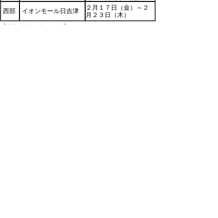
２月１７日（金）～２
西部
イオンモール日吉津
月２３日（木）
【優良建設工事の一覧】
案内図（pdf:321KB)
No.1～10(pdf:3881KB)
No.11～20(pdf:3541KB)
No.21～30(pdf:3742KB)
No.31～40(pdf:3402KB)
No.41～53(pdf:4617KB)
▲ページ上部に戻る
と
個人情報保護
|
リンクについて
|
著作権に
り
ついて
|
アクセシビリティ
ネ
鳥取県 県土整備部県土総務課
ッ
住所 〒680-8570
ト
鳥取県鳥取市東町1丁目220
電話
0857-26-7347
へ
（建設業・入札制度室）
0857-26-7344
の