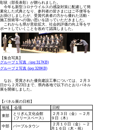
彰状（部長表彰）が贈られました。
今年も新型コロナウイルスの感染対策に配慮して簡
素化した式典となり、参列者の皆さまにはご不便等を
お掛けしましたが、受賞代表者の方から優れた活動・
施工技術等への強い思いを語っていただきました。
これからも県が意欲拡大、社会的評価の向上等をサ
ポートしていくことを改めて認識しました。
【集合写真】
グループ１写真（jpg:317KB)
グループ２写真 (jpg:328KB)
なお、受賞された優良建設工事については、２月３
日から２月23日まで、県内各地で以下のとおりパネル
展を開催しました。
【パネル展の日程】
地域
会場
日程
とりぎん文化会館
２月３日（金）～２月
東部
（フリースペース）
９日（木）
２月１０日（金）～２
中部
パープルタウン
月１６日（木・祝）