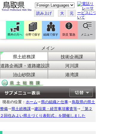
こ
の
ペ
読み上げ
大
元
ー
ジ
を
翻
訳
県外の方へ
分野で探す
組織で探す
防災 緊急
メニュー
す
る
メイン
県土総務課
技術企画課
道路企画課・道路建設課
河川課
治山砂防課
港湾課
現在の位置：
ホーム
県の組織と仕事
鳥取県の県土
整備
県土総務課
建設業・経営事項審査等
「第２
２回住みよい県土づくり表彰式」を開催しました