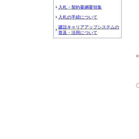
入札・契約要綱要領集
入札の手続について
建設キャリアアップシステムの
普及・活用について
○
〇
・
・
・