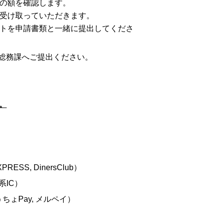
料の額を確認します。
を受け取っていただきます。
ートを申請書類と一緒に提出してくださ
総務課へご提出ください。
。
XPRESS, DinersClub
）
系
IC
）
うちょ
Pay,
メルペイ）