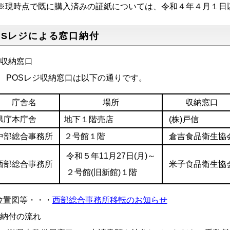
現時点で既に購入済みの証紙については、令和４年４月１日
OSレジによる窓口納付
収納窓口
POSレジ収納窓口は以下の通りです。
庁舎名
場所
収納窓口
県庁本庁舎
地下１階売店
(株)戸信
中部総合事務所
２号館１階
倉吉食品衛生協
令和５年11月27日(月)～
西部総合事務所
米子食品衛生協
２号館(旧新館)１階
置図等・・・
西部総合事務所移転のお知らせ
納付の流れ