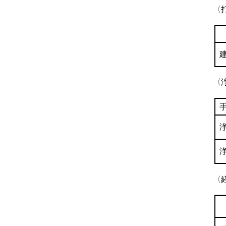
〈
〈
〈