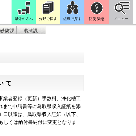
県外の方へ
分野で探す
組織で探す
防災 緊急
メニュー
砂防課
港湾課
いて
事業者登録（更新）手数料、浄化槽工
れまで申請書等に鳥取県収入証紙を添
１日以降は、鳥取県収入証紙（以下、
付もしくは納付書納付に変更となりま