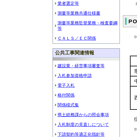
業者選定等
※
測量等業務共通仕様書
P
測量等業務監督業務・検査要綱
等
○
ＣＡＬＳ／ＥＣ関係
公共工事関連情報
建設業・経営事項審査等
入札参加資格申請
電子入札
格付関係
関係様式集
県土総務課からの照会事項
位
入札制度の見直しについて
○
下請契約等適正化指針等