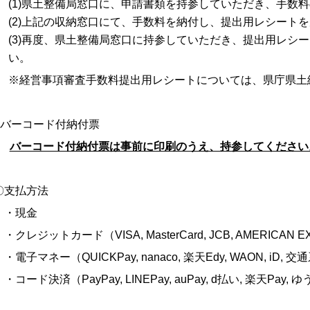
(1)県土整備局窓口に、申請書類を持参していただき、手数
(2)上記の収納窓口にて、手数料を納付し、提出用レシート
(3)再度、県土整備局窓口に持参していただき、提出用レシ
い。
※経営事項審査手数料提出用レシートについては、県庁県土
バーコード付納付票
バーコード付納付票は事前に印刷のうえ、持参してください
支払方法
・現金
クレジットカード（
VISA, MasterCard, JCB, AMERICAN E
電子マネー（
QUICKPay, nanaco,
楽天
Edy, WAON, iD,
交通
コード決済（
PayPay, LINEPay, auPay, d
払い
,
楽天
Pay,
ゆ