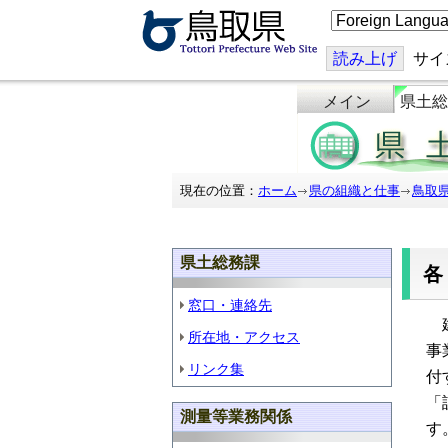
こ
の
ペ
ー
読み上げ
サイ
ジ
を
メイン
県土総
翻
訳
す
る
現在の位置：
ホーム
県の組織と仕事
鳥取
県土総務課
窓口・連絡先
建
所在地・アクセス
事
リンク集
付
「
測量等業務関係
す