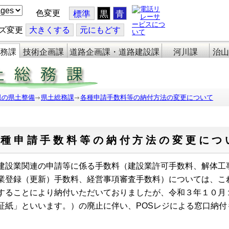
色変更
標準
黒
青
ズ変更
大
きくする
元
にもどす
務課
技術企画課
道路企画課・道路建設課
河川課
治山
県の県土整備
県土総務課
各種申請手数料等の納付方法の変更について
各種申請手数料等の納付方法の変更につ
設業関連の申請等に係る手数料（建設業許可手数料、解体工
業登録（更新）手数料、経営事項審査手数料）については、こ
することにより納付いただいておりましたが、令和３年１０月
証紙」といいます。）の廃止に伴い、POSレジによる窓口納
。