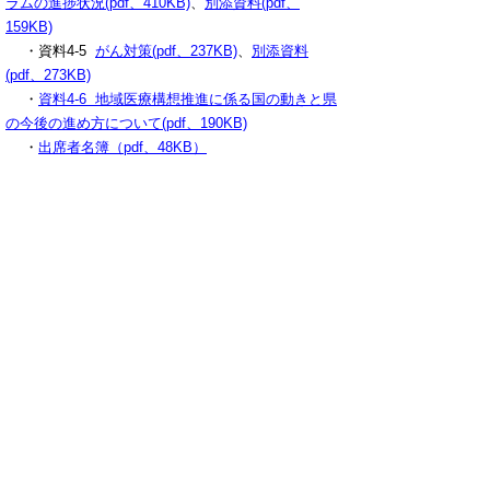
ラムの進捗状況(pdf、410KB)
、
別添資料(pdf、
159KB)
・資料4-5
がん対策(pdf、237KB)
、
別添資料
(pdf、273KB)
・
資料4-6 地域医療構想推進に係る国の動きと県
の今後の進め方について(pdf、190KB)
・
出席者名簿（pdf、48KB）
・
結果概要(pdf、178KB)
▲ページ上部に戻る
と
個人情報保護
|
リンクについて
|
著作権に
り
ついて
|
アクセシビリティ
ネ
ッ
鳥取県福祉保健部 健康医療局 医療・
保険課
ト
住所 〒680-8570