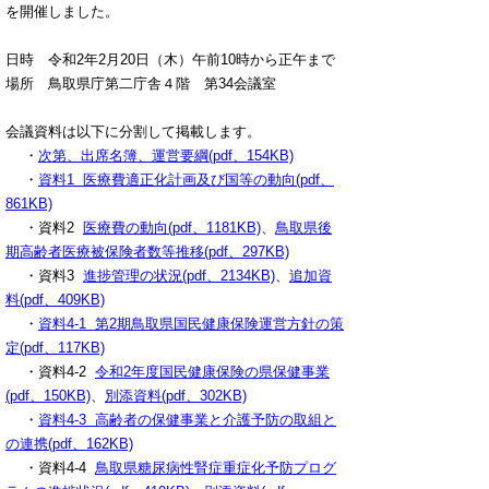
を開催しました。
日時 令和2年2月20日（木）午前10時から正午まで
場所 鳥取県庁第二庁舎４階 第34会議室
会議資料は以下に分割して掲載します。
・
次第、出席名簿、運営要綱(pdf、154KB)
・
資料1 医療費適正化計画及び国等の動向(pdf、
861KB)
・資料2
医療費の動向(pdf、1181KB)
、
鳥取県後
期高齢者医療被保険者数等推移(pdf、297KB)
・資料3
進捗管理の状況(pdf、2134KB)
、
追加資
料(pdf、409KB)
・
資料4-1 第2期鳥取県国民健康保険運営方針の策
定(pdf、117KB)
・資料4-2
令和2年度国民健康保険の県保健事業
(pdf、150KB)
、
別添資料(pdf、302KB)
・
資料4-3 高齢者の保健事業と介護予防の取組と
の連携(pdf、162KB)
・資料4-4
鳥取県糖尿病性腎症重症化予防プログ