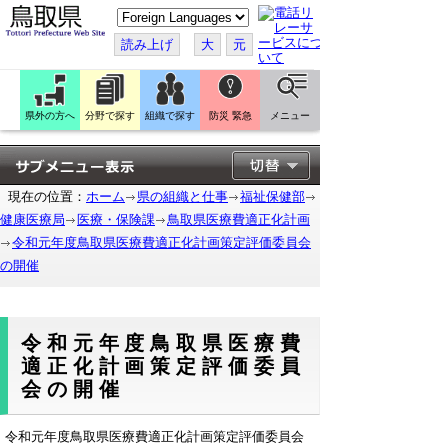
こ
の
ペ
読み上げ
大
元
ー
ジ
を
翻
訳
県外の方へ
分野で探す
組織で探す
防災 緊急
メニュー
す
る
現在の位置：
ホーム
県の組織と仕事
福祉保健部
健康医療局
医療・保険課
鳥取県医療費適正化計画
令和元年度鳥取県医療費適正化計画策定評価委員会
の開催
令和元年度鳥取県医療費
適正化計画策定評価委員
会の開催
令和元年度鳥取県医療費適正化計画策定評価委員会