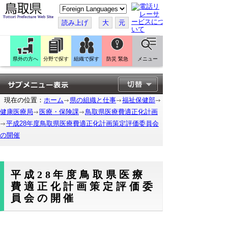
こ
の
ペ
読み上げ
大
元
ー
ジ
を
翻
訳
県外の方へ
分野で探す
組織で探す
防災 緊急
メニュー
す
る
現在の位置：
ホーム
県の組織と仕事
福祉保健部
健康医療局
医療・保険課
鳥取県医療費適正化計画
平成28年度鳥取県医療費適正化計画策定評価委員会
の開催
平成28年度鳥取県医療
費適正化計画策定評価委
員会の開催