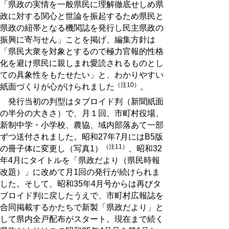
「県政の実情を一般県民に理解徹底せしめ県
政に対する関心と世論を振起するため県民と
県政の紐帯となる機関誌を発行し民主県政の
振興に寄与せん」ことを掲げ、編集方針は
「県民大衆を対象とするので極力官報的性格
化を避け県民に親しまれ愛読されるものとし
ての具象性をもたせたい」と、わかりやすい
（注10）
紙面づくりが心がけられました
。
発行当初の判型はタブロイド判（新聞紙面
の半分の大きさ）で、月１回、市町村役場、
新制中学・小学校、農協、域内部落あて一部
ずつ送付されました。昭和27年7月にはB5版
（注11）
の冊子体に変更し（写真1）
、昭和32
年4月にタイトルを「県政だより（県民時報
改題）」に改めて月1回の発行が続けられま
した。そして、昭和35年4月号からは再びタ
ブロイド判に戻したうえで、市町村広報誌を
合同掲載するかたちで新製「県政だより」と
して県内全戸配布がスタート。現在まで続く