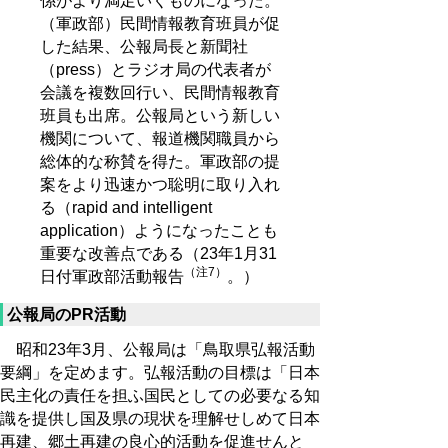
係がより満足いくものになった。
（軍政部）民間情報教育班員が促
した結果、公報局長と新聞社
（press）とラジオ局の代表者が
会議を複数回行い、民間情報教育
班員も出席。公報局という新しい
機関について、報道機関職員から
総体的な称賛を得た。軍政部の提
案をより迅速かつ聡明に取り入れ
る（rapid and intelligent
application）ようになったことも
重要な改善点である（23年1月31
（注7）
日付軍政部活動報告
。）
公報局のPR活動
昭和23年3月、公報局は「鳥取県弘報活動
要綱」を定めます。弘報活動の目標は「日本
民主化の責任を担ふ国民としての必要なる知
識を提供し国及県の現状を理解せしめて日本
再建、郷土再建の良心的活動を促進せんと