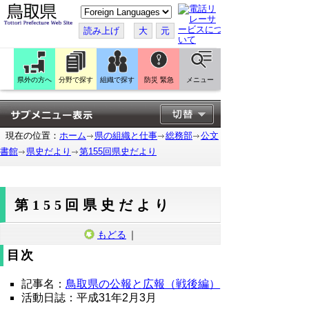
こ
の
ペ
読み上げ
大
元
ー
ジ
を
翻
訳
県外の方へ
分野で探す
組織で探す
防災 緊急
メニュー
す
る
現在の位置：
ホーム
県の組織と仕事
総務部
公文
書館
県史だより
第155回県史だより
第155回県史だより
もどる
｜
目次
記事名：
鳥取県の公報と広報（戦後編）
活動日誌：平成31年2月3月