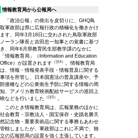
情報教育局から公報局へ
「政治公報」の発出を皮切りに、GHQ鳥
取軍政部は県に広報行政の積極化を働きかけ
ます。同年3月18日に交わされた鳥取軍政部
ノーラン隊長と吉田忠一知事との覚書に基づ
き、同年6月県教育民生部教学課のなかに
「情報教育局」（Information and Education
（注4）
Office）が設置されます
。情報教育局
は、情報・情報発表手段・情報普及に関する
事項を所管し、日本国憲法の普及講座や、予
防接種などの公衆衛生予防に関する情報の周
知、アメリカ教育映画配給サービスの巡回上
（注5）
映などを行いました
。
このとき情報教育局は、広報業務のほかに
社会教育・宗教法人・国宝保存・史蹟名勝天
然記念物・重要美術品に関する事務もあわせ
管轄しましたが、軍政部はこれに不満で、独
立の広報部局の設置を強く主張しています。