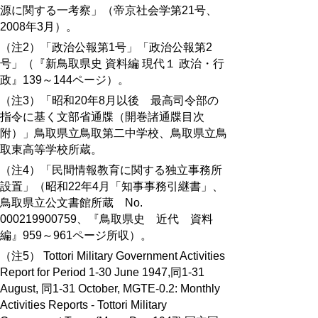
源に関する一考察」（帝京社会学第21号、
2008年3月）。
（注2）「政治公報第1号」「政治公報第2
号」（『新鳥取県史 資料編 現代１ 政治・行
政』139～144ページ）。
（注3）「昭和20年8月以後 最高司令部の
指令に基く文部省通牒（開巻諸通牒目次
附）」鳥取県立鳥取第二中学校、鳥取県立鳥
取東高等学校所蔵。
（注4）「民間情報教育に関する独立事務所
設置」（昭和22年4月「知事事務引継書」、
鳥取県立公文書館所蔵 No.
000219900759、『鳥取県史 近代 資料
編』959～961ページ所収）。
（注5） Tottori Military Government Activities
Report for Period 1-30 June 1947,同1-31
August, 同1-31 October, MGTE-0.2: Monthly
Activities Reports - Tottori Military