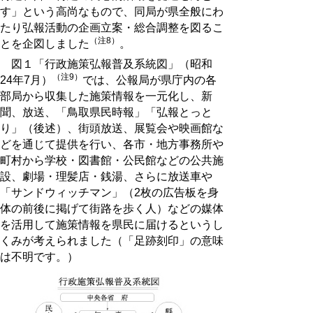
す」という高尚なもので、同局が県全般にわ
たり弘報活動の企画立案・総合調整を図るこ
（注8）
とを企図しました
。
図１「行政施策弘報普及系統図」（昭和
（注9）
24年7月）
では、公報局が県庁内の各
部局から収集した施策情報を一元化し、新
聞、放送、「鳥取県民時報」「弘報とっと
り」（後述）、街頭放送、展覧会や映画館な
どを通じて提供を行い、各市・地方事務所や
町村から学校・図書館・公民館などの公共施
設、劇場・理髪店・銭湯、さらに放送車や
「サンドウィッチマン」（2枚の広告板を身
体の前後に掲げて街路を歩く人）などの媒体
を活用して施策情報を県民に届けるというし
くみが考えられました（「足跡刻印」の意味
は不明です。）