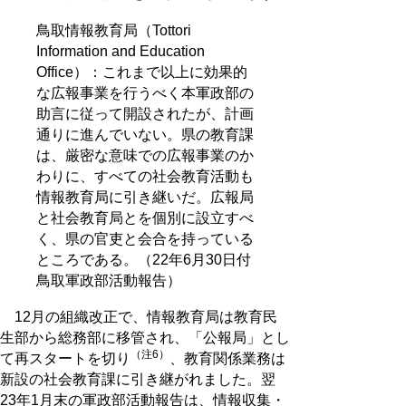
鳥取情報教育局（Tottori
Information and Education
Office）：これまで以上に効果的
な広報事業を行うべく本軍政部の
助言に従って開設されたが、計画
通りに進んでいない。県の教育課
は、厳密な意味での広報事業のか
わりに、すべての社会教育活動も
情報教育局に引き継いだ。広報局
と社会教育局とを個別に設立すべ
く、県の官吏と会合を持っている
ところである。（22年6月30日付
鳥取軍政部活動報告）
12月の組織改正で、情報教育局は教育民
生部から総務部に移管され、「公報局」とし
（注6）
て再スタートを切り
、教育関係業務は
新設の社会教育課に引き継がれました。翌
23年1月末の軍政部活動報告は、情報収集・