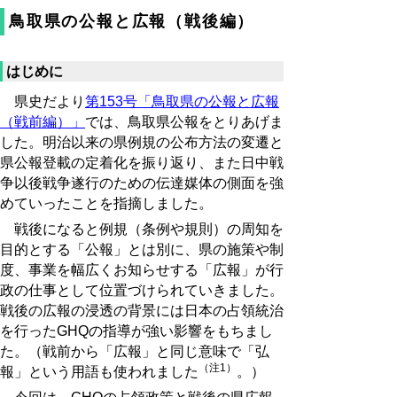
鳥取県の公報と広報（戦後編）
はじめに
県史だより
第153号「鳥取県の公報と広報
（戦前編）」
では、鳥取県公報をとりあげま
した。明治以来の県例規の公布方法の変遷と
県公報登載の定着化を振り返り、また日中戦
争以後戦争遂行のための伝達媒体の側面を強
めていったことを指摘しました。
戦後になると例規（条例や規則）の周知を
目的とする「公報」とは別に、県の施策や制
度、事業を幅広くお知らせする「広報」が行
政の仕事として位置づけられていきました。
戦後の広報の浸透の背景には日本の占領統治
を行ったGHQの指導が強い影響をもちまし
た。（戦前から「広報」と同じ意味で「弘
（注1）
報」という用語も使われました
。）