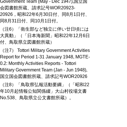
Government Team (May - Dec 1947),国立国
会図書館所蔵、請求記号WOR20923-
20926，昭和22年6月30日付、同8月1日付、
同8月31日付、同10月1日付。
（注6）「衛生部など独立に伴い廿日頃には
大異動」（「日本海新聞」昭和22年12月6日
付、鳥取県立図書館所蔵）
（注7） Tottori Military Government Activities
Report for Period 1-31 January 1948, MGTE-
0.2: Monthly Activities Reports - Tottori
Military Government Team (Jan - Jun 1948),
国立国会図書館所蔵、請求記号WOR20926
（注8）「鳥取県弘報活動要綱」（「昭和22
年10月起情報公知関係綴」大山村役場文書
No.538、鳥取県立公文書館所蔵）。
（注9）「公報資料第2号」昭和24年7月鳥取
県公報局発行（鳥取県立図書館所蔵）。
（注10）「県総合機関誌「県民時報」発行