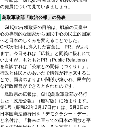
今回は、GHQの占領政策と戦後の県広報
の発展について見ていきましょう。
鳥取軍政部「政治公報」の発表
GHQの占領政策の目的は、戦前の天皇中
心の専制的な国家から国民中心の民主的国家
へと日本のしくみを変えることでした。
GHQが日本に導入した言葉に「PR」があり
ます。今日それは「広報」と同義に扱われて
いますが、もともとPR（Public Relations）
を直訳すれば「公衆との関係（づくり）」。
行政と住民とのあいだで情報が行き来するこ
とで、両者のよりよい関係が築かれ、民主的
な行政運営ができるとされたのです。
鳥取県の広報は、GHQ鳥取軍政部が発行
した「政治公報」（謄写版）に始まります。
第1号（昭和22年3月17日付）は、5月3日の
日本国憲法施行日を「デモクラシー・デー」
と名付け、「将来に亘っての日本の開放と平
和との記念日たらしめ」ると宣言しました。