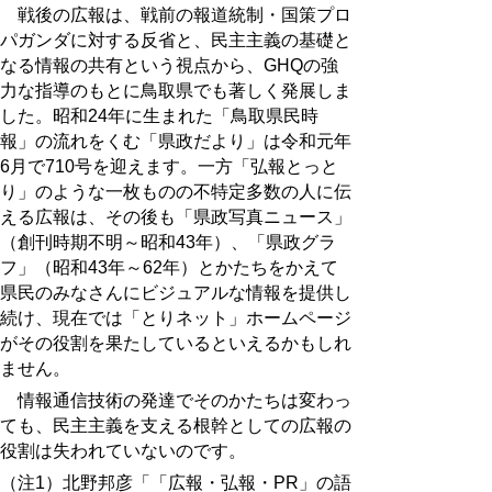
戦後の広報は、戦前の報道統制・国策プロ
パガンダに対する反省と、民主主義の基礎と
なる情報の共有という視点から、GHQの強
力な指導のもとに鳥取県でも著しく発展しま
した。昭和24年に生まれた「鳥取県民時
報」の流れをくむ「県政だより」は令和元年
6月で710号を迎えます。一方「弘報とっと
り」のような一枚ものの不特定多数の人に伝
える広報は、その後も「県政写真ニュース」
（創刊時期不明～昭和43年）、「県政グラ
フ」（昭和43年～62年）とかたちをかえて
県民のみなさんにビジュアルな情報を提供し
続け、現在では「とりネット」ホームページ
がその役割を果たしているといえるかもしれ
ません。
情報通信技術の発達でそのかたちは変わっ
ても、民主主義を支える根幹としての広報の
役割は失われていないのです。
（注1）北野邦彦「「広報・弘報・PR」の語