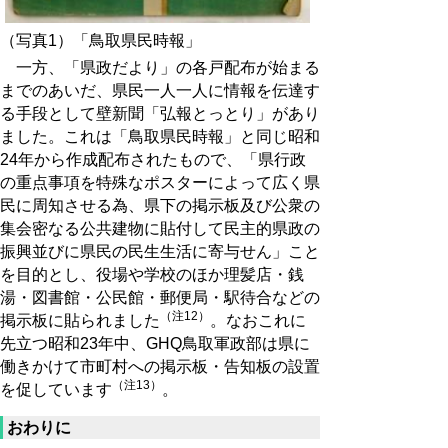
（写真1）「鳥取県民時報」
一方、「県政だより」の各戸配布が始まる
までのあいだ、県民一人一人に情報を伝達す
る手段として壁新聞「弘報とっとり」があり
ました。これは「鳥取県民時報」と同じ昭和
24年から作成配布されたもので、「県行政
の重点事項を特殊なポスターによって広く県
民に周知させる為、県下の掲示板及び公衆の
集会密なる公共建物に貼付して民主的県政の
振興並びに県民の民生生活に寄与せん」こと
を目的とし、役場や学校のほか理髪店・銭
湯・図書館・公民館・郵便局・駅待合などの
（注12）
掲示板に貼られました
。なおこれに
先立つ昭和23年中、GHQ鳥取軍政部は県に
働きかけて市町村への掲示板・告知板の設置
（注13）
を促しています
。
おわりに