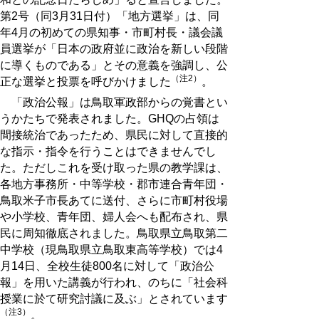
第2号（同3月31日付）「地方選挙」は、同
年4月の初めての県知事・市町村長・議会議
員選挙が「日本の政府並に政治を新しい段階
に導くものである」とその意義を強調し、公
（注2）
正な選挙と投票を呼びかけました
。
「政治公報」は鳥取軍政部からの覚書とい
うかたちで発表されました。GHQの占領は
間接統治であったため、県民に対して直接的
な指示・指令を行うことはできませんでし
た。ただしこれを受け取った県の教学課は、
各地方事務所・中等学校・郡市連合青年団・
鳥取米子市長あてに送付、さらに市町村役場
や小学校、青年団、婦人会へも配布され、県
民に周知徹底されました。鳥取県立鳥取第二
中学校（現鳥取県立鳥取東高等学校）では4
月14日、全校生徒800名に対して「政治公
報」を用いた講義が行われ、のちに「社会科
授業に於て研究討議に及ぶ」とされています
（注3）
。