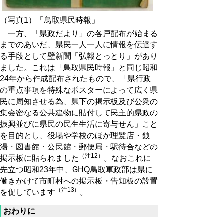
（写真1）「鳥取県民時報」
一方、「県政だより」の各戸配布が始まる
までのあいだ、県民一人一人に情報を伝達す
る手段として壁新聞「弘報とっとり」があり
ました。これは「鳥取県民時報」と同じ昭和
24年から作成配布されたもので、「県行政
の重点事項を特殊なポスターによって広く県
民に周知させる為、県下の掲示板及び公衆の
集会密なる公共建物に貼付して民主的県政の
振興並びに県民の民生生活に寄与せん」こと
を目的とし、役場や学校のほか理髪店・銭
湯・図書館・公民館・郵便局・駅待合などの
（注12）
掲示板に貼られました
。なおこれに
先立つ昭和23年中、GHQ鳥取軍政部は県に
働きかけて市町村への掲示板・告知板の設置
（注13）
を促しています
。
おわりに