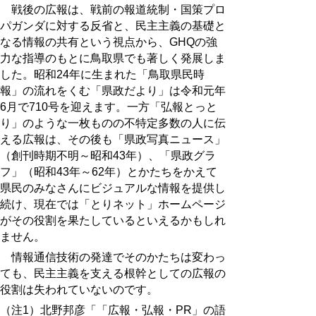
戦後の広報は、戦前の報道統制・国策プロ
パガンダに対する反省と、民主主義の基礎と
なる情報の共有という視点から、GHQの強
力な指導のもとに鳥取県でも著しく発展しま
した。昭和24年に生まれた「鳥取県民時
報」の流れをくむ「県政だより」は令和元年
6月で710号を迎えます。一方「弘報とっと
り」のような一枚ものの不特定多数の人に伝
える広報は、その後も「県政写真ニュース」
（創刊時期不明～昭和43年）、「県政グラ
フ」（昭和43年～62年）とかたちをかえて
県民のみなさんにビジュアルな情報を提供し
続け、現在では「とりネット」ホームページ
がその役割を果たしているといえるかもしれ
ません。
情報通信技術の発達でそのかたちは変わっ
ても、民主主義を支える根幹としての広報の
役割は失われていないのです。
（注1）北野邦彦「「広報・弘報・PR」の語