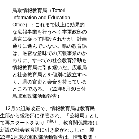
鳥取情報教育局（Tottori
Information and Education
Office）：これまで以上に効果的
な広報事業を行うべく本軍政部の
助言に従って開設されたが、計画
通りに進んでいない。県の教育課
は、厳密な意味での広報事業のか
わりに、すべての社会教育活動も
情報教育局に引き継いだ。広報局
と社会教育局とを個別に設立すべ
く、県の官吏と会合を持っている
ところである。（22年6月30日付
鳥取軍政部活動報告）
12月の組織改正で、情報教育局は教育民
生部から総務部に移管され、「公報局」とし
（注6）
て再スタートを切り
、教育関係業務は
新設の社会教育課に引き継がれました。翌
23年1月末の軍政部活動報告は、情報収集・