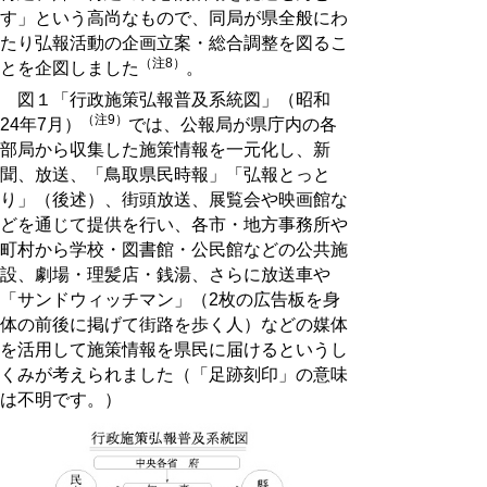
す」という高尚なもので、同局が県全般にわ
たり弘報活動の企画立案・総合調整を図るこ
（注8）
とを企図しました
。
図１「行政施策弘報普及系統図」（昭和
（注9）
24年7月）
では、公報局が県庁内の各
部局から収集した施策情報を一元化し、新
聞、放送、「鳥取県民時報」「弘報とっと
り」（後述）、街頭放送、展覧会や映画館な
どを通じて提供を行い、各市・地方事務所や
町村から学校・図書館・公民館などの公共施
設、劇場・理髪店・銭湯、さらに放送車や
「サンドウィッチマン」（2枚の広告板を身
体の前後に掲げて街路を歩く人）などの媒体
を活用して施策情報を県民に届けるというし
くみが考えられました（「足跡刻印」の意味
は不明です。）