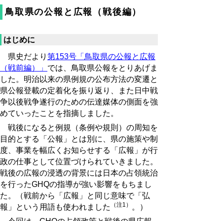
鳥取県の公報と広報（戦後編）
はじめに
県史だより
第153号「鳥取県の公報と広報
（戦前編）」
では、鳥取県公報をとりあげま
した。明治以来の県例規の公布方法の変遷と
県公報登載の定着化を振り返り、また日中戦
争以後戦争遂行のための伝達媒体の側面を強
めていったことを指摘しました。
戦後になると例規（条例や規則）の周知を
目的とする「公報」とは別に、県の施策や制
度、事業を幅広くお知らせする「広報」が行
政の仕事として位置づけられていきました。
戦後の広報の浸透の背景には日本の占領統治
を行ったGHQの指導が強い影響をもちまし
た。（戦前から「広報」と同じ意味で「弘
（注1）
報」という用語も使われました
。）