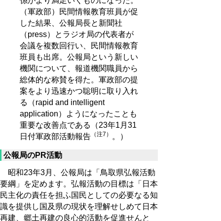
係がより満足いくものになった。
（軍政部）民間情報教育班員が促
した結果、公報局長と新聞社
（press）とラジオ局の代表者が
会議を複数回行い、民間情報教育
班員も出席。公報局という新しい
機関について、報道機関職員から
総体的な称賛を得た。軍政部の提
案をより迅速かつ聡明に取り入れ
る（rapid and intelligent
application）ようになったことも
重要な改善点である（23年1月31
（注7）
日付軍政部活動報告
。）
公報局のPR活動
昭和23年3月、公報局は「鳥取県弘報活動
要綱」を定めます。弘報活動の目標は「日本
民主化の責任を担ふ国民としての必要なる知
識を提供し国及県の現状を理解せしめて日本
再建、郷土再建の良心的活動を促進せんと