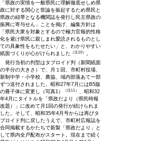
「県政の実情を一般県民に理解徹底せしめ県
政に対する関心と世論を振起するため県民と
県政の紐帯となる機関誌を発行し民主県政の
振興に寄与せん」ことを掲げ、編集方針は
「県民大衆を対象とするので極力官報的性格
化を避け県民に親しまれ愛読されるものとし
ての具象性をもたせたい」と、わかりやすい
（注10）
紙面づくりが心がけられました
。
発行当初の判型はタブロイド判（新聞紙面
の半分の大きさ）で、月１回、市町村役場、
新制中学・小学校、農協、域内部落あて一部
ずつ送付されました。昭和27年7月にはB5版
（注11）
の冊子体に変更し（写真1）
、昭和32
年4月にタイトルを「県政だより（県民時報
改題）」に改めて月1回の発行が続けられま
した。そして、昭和35年4月号からは再びタ
ブロイド判に戻したうえで、市町村広報誌を
合同掲載するかたちで新製「県政だより」と
して県内全戸配布がスタート。現在まで続く