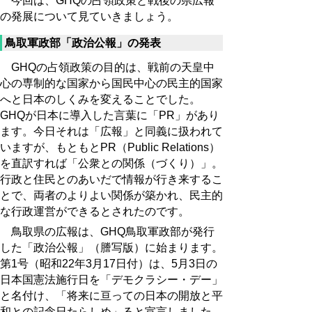
今回は、GHQの占領政策と戦後の県広報
の発展について見ていきましょう。
鳥取軍政部「政治公報」の発表
GHQの占領政策の目的は、戦前の天皇中
心の専制的な国家から国民中心の民主的国家
へと日本のしくみを変えることでした。
GHQが日本に導入した言葉に「PR」があり
ます。今日それは「広報」と同義に扱われて
いますが、もともとPR（Public Relations）
を直訳すれば「公衆との関係（づくり）」。
行政と住民とのあいだで情報が行き来するこ
とで、両者のよりよい関係が築かれ、民主的
な行政運営ができるとされたのです。
鳥取県の広報は、GHQ鳥取軍政部が発行
した「政治公報」（謄写版）に始まります。
第1号（昭和22年3月17日付）は、5月3日の
日本国憲法施行日を「デモクラシー・デー」
と名付け、「将来に亘っての日本の開放と平
和との記念日たらしめ」ると宣言しました。