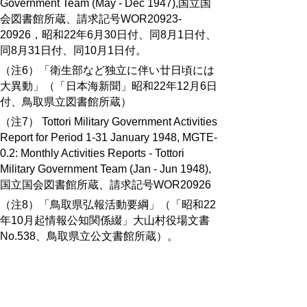
Government Team (May - Dec 1947),国立国
会図書館所蔵、請求記号WOR20923-
20926，昭和22年6月30日付、同8月1日付、
同8月31日付、同10月1日付。
（注6）「衛生部など独立に伴い廿日頃には
大異動」（「日本海新聞」昭和22年12月6日
付、鳥取県立図書館所蔵）
（注7） Tottori Military Government Activities
Report for Period 1-31 January 1948, MGTE-
0.2: Monthly Activities Reports - Tottori
Military Government Team (Jan - Jun 1948),
国立国会図書館所蔵、請求記号WOR20926
（注8）「鳥取県弘報活動要綱」（「昭和22
年10月起情報公知関係綴」大山村役場文書
No.538、鳥取県立公文書館所蔵）。
（注9）「公報資料第2号」昭和24年7月鳥取
県公報局発行（鳥取県立図書館所蔵）。
（注10）「県総合機関誌「県民時報」発行