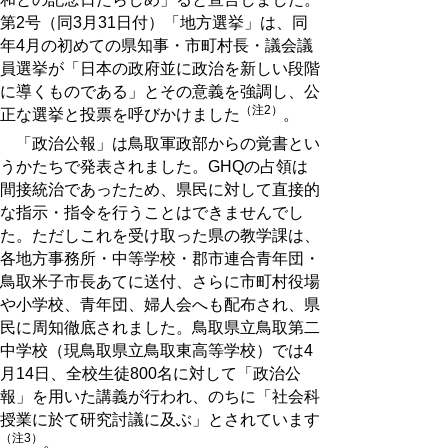
第2号（同3月31日付）「地方選挙」は、同
年4月の初めての県知事・市町村長・議会議
員選挙が「日本の政府並に政治を新しい段階
に導くものである」とその意義を強調し、公
（注2）
正な選挙と投票を呼びかけました
。
「政治公報」は鳥取軍政部からの覚書とい
うかたちで発表されました。GHQの占領は
間接統治であったため、県民に対して直接的
な指示・指令を行うことはできませんでし
た。ただしこれを受け取った県の教学課は、
各地方事務所・中等学校・郡市連合青年団・
鳥取米子市長あてに送付、さらに市町村役場
や小学校、青年団、婦人会へも配布され、県
民に周知徹底されました。鳥取県立鳥取第二
中学校（現鳥取県立鳥取東高等学校）では4
月14日、全校生徒800名に対して「政治公
報」を用いた講義が行われ、のちに「社会科
授業に於て研究討議に及ぶ」とされています
（注3）
。