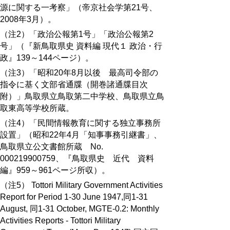
源に関する一考察」（帝京社会学第21号、
2008年3月）。
（注2）「政治公報第1号」「政治公報第2
号」（『新鳥取県史 資料編 現代１ 政治・行
政』139～144ページ）。
（注3）「昭和20年8月以後 最高司令部の
指令に基く文部省通牒（開巻諸通牒目次
附）」鳥取県立鳥取第二中学校、鳥取県立鳥
取東高等学校所蔵。
（注4）「民間情報教育に関する独立事務所
設置」（昭和22年4月「知事事務引継書」、
鳥取県立公文書館所蔵 No.
000219900759、『鳥取県史 近代 資料
編』959～961ページ所収）。
（注5） Tottori Military Government Activities
Report for Period 1-30 June 1947,同1-31
August, 同1-31 October, MGTE-0.2: Monthly
Activities Reports - Tottori Military