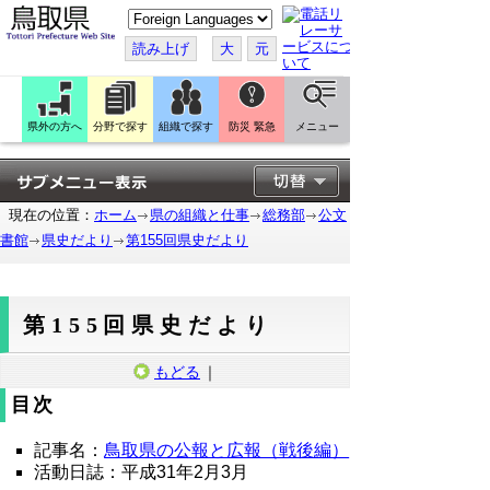
こ
の
ペ
読み上げ
大
元
ー
ジ
を
翻
訳
県外の方へ
分野で探す
組織で探す
防災 緊急
メニュー
す
る
現在の位置：
ホーム
県の組織と仕事
総務部
公文
書館
県史だより
第155回県史だより
第155回県史だより
もどる
｜
目次
記事名：
鳥取県の公報と広報（戦後編）
活動日誌：平成31年2月3月