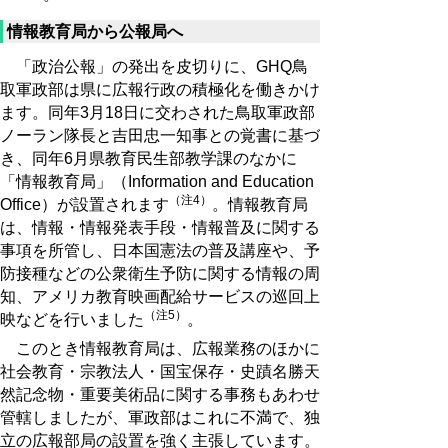
情報教育局から公報局へ
「政治公報」の発出を皮切りに、GHQ鳥
取軍政部は県に広報行政の積極化を働きかけ
ます。同年3月18日に交わされた鳥取軍政部
ノーラン隊長と吉田忠一知事との覚書に基づ
き、同年6月県教育民生部教学課のなかに
「情報教育局」（Information and Education
（注4）
Office）が設置されます
。情報教育局
は、情報・情報発表手段・情報普及に関する
事項を所管し、日本国憲法の普及講座や、予
防接種などの公衆衛生予防に関する情報の周
知、アメリカ教育映画配給サービスの巡回上
（注5）
映などを行いました
。
このとき情報教育局は、広報業務のほかに
社会教育・宗教法人・国宝保存・史蹟名勝天
然記念物・重要美術品に関する事務もあわせ
管轄しましたが、軍政部はこれに不満で、独
立の広報部局の設置を強く主張しています。