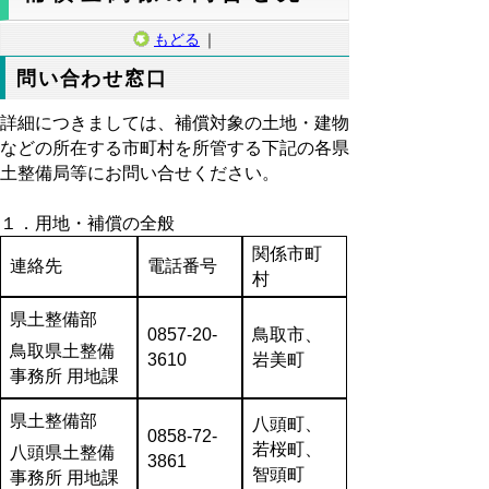
もどる
｜
問い合わせ窓口
詳細につきましては、補償対象の土地・建物
などの所在する市町村を所管する下記の各県
土整備局等にお問い合せください。
１．用地・補償の全般
関係市町
連絡先
電話番号
村
県土整備部
0857-20-
鳥取市、
鳥取県土整備
3610
岩美町
事務所 用地課
県土整備部
八頭町、
0858-72-
若桜町、
八頭県土整備
3861
智頭町
事務所 用地課