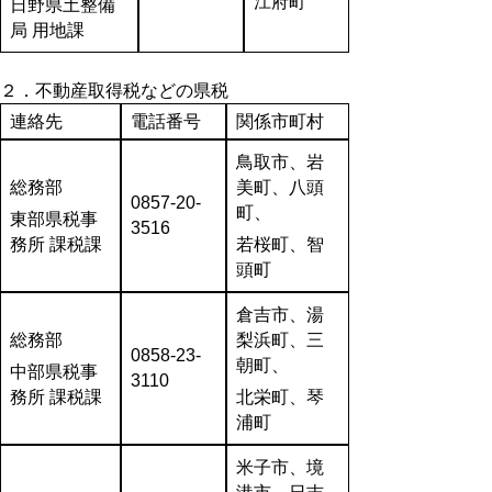
江府町
日野県土整備
局 用地課
２．不動産取得税などの県税
連絡先
電話番号
関係市町村
鳥取市、岩
総務部
美町、八頭
0857-20-
町、
東部県税事
3516
務所 課税課
若桜町、智
頭町
倉吉市、湯
総務部
梨浜町、三
0858-23-
朝町、
中部県税事
3110
務所 課税課
北栄町、琴
浦町
米子市、境