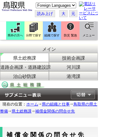
こ
の
ペ
読み上げ
大
元
ー
ジ
を
翻
訳
県外の方へ
分野で探す
組織で探す
防災 緊急
メニュー
す
る
メイン
県土総務課
技術企画課
道路企画課・道路建設課
河川課
治山砂防課
港湾課
現在の位置：
ホーム
県の組織と仕事
鳥取県の県土
整備
県土総務課
補償金関係の問合せ先
補償金関係の問合せ先