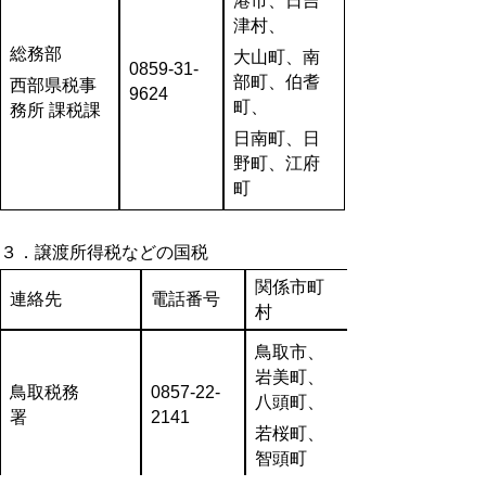
港市、日吉
津村、
総務部
大山町、南
0859-31-
部町、伯耆
西部県税事
9624
町、
務所 課税課
日南町、日
野町、江府
町
３．譲渡所得税などの国税
関係市町
連絡先
電話番号
村
鳥取市、
岩美町、
鳥取税務
0857-22-
八頭町、
署
2141
若桜町、
智頭町