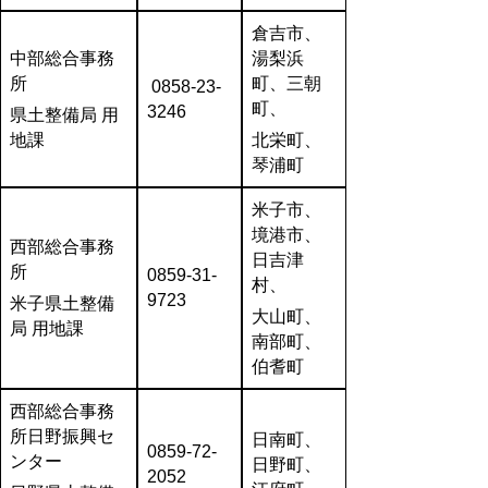
倉吉市、
中部総合事務
湯梨浜
所
町、三朝
0858-23-
町、
3246
県土整備局 用
地課
北栄町、
琴浦町
米子市、
境港市、
西部総合事務
日吉津
所
0859-31-
村、
9723
米子県土整備
大山町、
局 用地課
南部町、
伯耆町
西部総合事務
所日野振興セ
日南町、
0859-72-
ンター
日野町、
2052