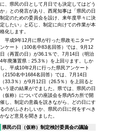
に、県民の日として月日でも決定してはどう
か」との発言があり、西尾知事は「県民の日
制定のための委員会を設け、来年度早々に決
定したい」と応じ、制定に向けての作業が本
格化します。
平成9年12月に県が行った県政モニターア
ンケート（100名中83名回答）では、9月12
日（再置の日）が36.1％で、7月14日（明治
4年廃藩置県：25.3％）を上回ります。しか
し、平成10年2月に行った県民アンケート
（2150名中1684名回答）では、7月14日
（33.3％）が9月12日（26.5％）を上回ると
いう逆の結果がでました。県では、県民の日
（仮称）についての座談会を県内5カ所で開
催し、制定の意義を説きながら、どの日にす
るのがふさわしいか、県民の日に何をすべき
かなど意見を聞きました。
県民の日（仮称）制定検討委員会の議論