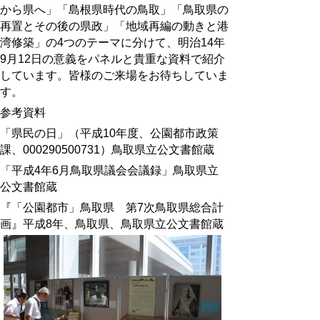
から県へ」「島根県時代の鳥取」「鳥取県の
再置とその後の県政」「地域再編の動きと港
湾修築」の4つのテーマに分けて、明治14年
9月12日の意義をパネルと貴重な資料で紹介
しています。皆様のご来場をお待ちしていま
す。
参考資料
「県民の日」（平成10年度、公園都市政策
課、000290500731）鳥取県立公文書館蔵
「平成4年6月鳥取県議会会議録」鳥取県立
公文書館蔵
『「公園都市」鳥取県 第7次鳥取県総合計
画』平成8年、鳥取県、鳥取県立公文書館蔵