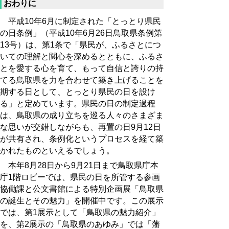
おわりに
平成10年6月に制定された「とっとり県民
の日条例」（平成10年6月26日鳥取県条例第
13号）は、第1条で「県民が、ふるさとにつ
いての理解と関心を深めるとともに、ふるさ
とを愛する心を育て、もって自信と誇りの持
てる鳥取県を力を合わせて築き上げることを
期する日として、とっとり県民の日を設け
る」と定めています。県民の日の制定過程
は、鳥取県の成り立ちを巡る人々のさまざま
な思いが交錯しながらも、再置の日9月12日
が共有され、条例化というプロセスを経て築
かれたものといえるでしょう。
本年8月28日から9月21日まで鳥取県庁本
庁1階ロビーでは、県民の日を所管する参画
協働課と公文書館による特別企画展「鳥取県
の誕生とその魅力」を開催中です。この展示
では、第1展示として「鳥取県の魅力紹介」
を、第2展示の「鳥取県のあゆみ」では「藩