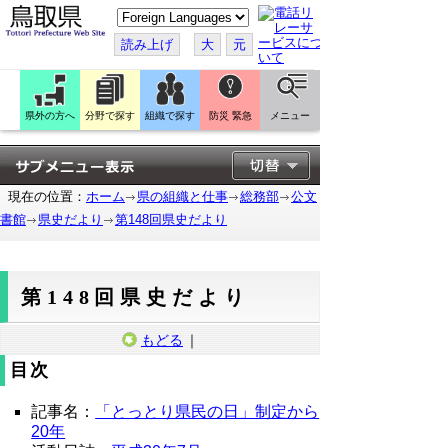
こ
の
ペ
読み上げ
大
元
ー
ジ
を
翻
訳
県外の方へ
分野で探す
組織で探す
防災 緊急
メニュー
す
る
現在の位置：
ホーム
県の組織と仕事
総務部
公文
書館
県史だより
第148回県史だより
第148回県史だより
もどる
｜
目次
記事名：
「とっとり県民の日」制定から
20年