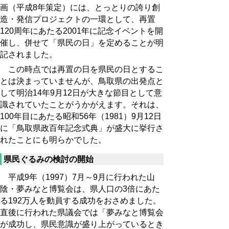
画（平成8年策定）には、とっとりの誇り創
造・発信プロジェクトの一環として、再置
120周年にあたる2001年に記念イベントを開
催し、併せて「県民の日」を定めることが明
記されました。
この時点では再置の日を県民の日とするこ
とは決まっていませんが、鳥取県の出発点と
して明治14年9月12日が大きな節目として意
識されていたことがうかがえます。それは、
100年目にあたる昭和56年（1981）9月12日
に「鳥取県政百年記念式典」が盛大に挙行さ
れたことにも明らかでした。
県民ぐるみの検討の開始
平成9年（1997）7月～9月に行われた山
陰・夢みなと博覧会は、県人口の3倍にあた
る192万人を動員する成功をおさめました。
直後に行われた県議会では「夢みなと博覧会
が成功し、県民意識が盛り上がっているとき