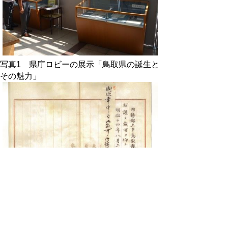
写真1 県庁ロビーの展示「鳥取県の誕生と
その魅力」
写真2 鳥取県再置ノ件 罫紙・複製 明治
14（1881）年「公文録（太政官九月第