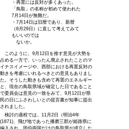
・再置には反対が多くあった。
「鳥取」の名称が初めて使われた
7月14日が無難だ。
・7月14日は旧暦であり、新暦
（8月29日）に直して考えてみて
もいいのでは
ないか。
このように、9月12日を推す意見が大勢を
占める一方で、いったん廃止されたことのマ
イナスイメージや、西部における再置反対の
動きを考慮にいれるべきとの意見もありまし
た。そうした動きも含めて再置のエネルギー
と、現在の鳥取県域が確定した日であること
で委員会は意見の一致をみて、9月12日が県
民の日にふさわしいとの提言書が知事に提出
されました。
検討の過程では、11月2日（明治4年
(1871)、飛び地であった播磨三郡が姫路県に
編入され、因伯両国だけの鳥取県が成立した