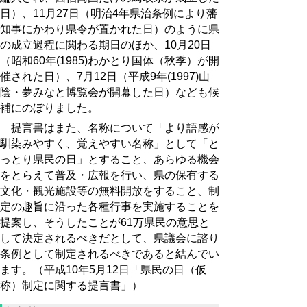
日）、11月27日（明治4年県治条例により藩
知事にかわり県令が置かれた日）のように県
の成立過程に関わる期日のほか、10月20日
（昭和60年(1985)わかとり国体（秋季）が開
催された日）、7月12日（平成9年(1997)山
陰・夢みなと博覧会が開幕した日）なども候
補にのぼりました。
提言書はまた、名称について「より語感が
馴染みやすく、覚えやすい名称」として「と
っとり県民の日」とすること、あらゆる機会
をとらえて普及・広報を行い、県の保有する
文化・観光施設等の無料開放をすること、制
定の趣旨に沿った各種行事を実施することを
提案し、そうしたことが61万県民の意思と
して決定されるべきだとして、県議会に諮り
条例として制定されるべきであると結んでい
ます。（平成10年5月12日「県民の日（仮
称）制定に関する提言書」）