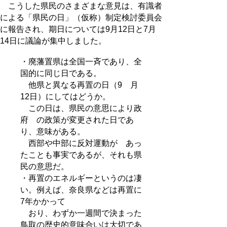
こうした県民のさまざまな意見は、有識者
による「県民の日」（仮称）制定検討委員会
に報告され、期日については9月12日と7月
14日に議論が集中しました。
・廃藩置県は全国一斉であり、全
国的に同じ日である。
他県と異なる再置の日（9 月
12日）にしてはどうか。
この日は、県民の意思により政
府 の政策が変更された日であ
り、意味がある。
西部や中部に反対運動が あっ
たことも事実であるが、それも県
民の意思だ。
・再置のエネルギーというのは凄
い。例えば、奈良県などは再置に
7年かかって
おり、わずか一週間で決まった
鳥取の歴史的意味合いは大切であ