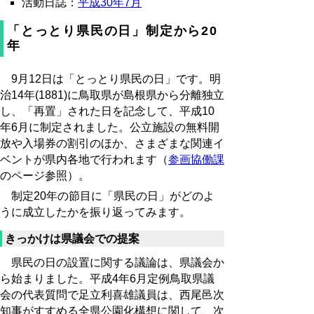
活動日誌：
平成30年7月
「とっとり県民の日」制定から20
年
9月12日は「とっとり県民の日」です。明
治14年(1881)に鳥取県が島根県から分離独立
し、「再置」された日を記念して、平成10
年6月に制定されました。公立施設の無料開
放や入場券の割引のほか、さまざまな関連イ
ベントが県内各地で行われます（
参画協働課
のページ参照）。
制定20年の節目に「県民の日」がどのよ
うに成立したかを振り返ってみます。
きっかけは県議会での提案
県民の日の設置に関する議論は、県議会か
ら始まりました。平成4年6月定例鳥取県議
会の代表質問で足立利喜雄議員は、西尾邑次
知事がすすめる全県公園化構想に関して、次