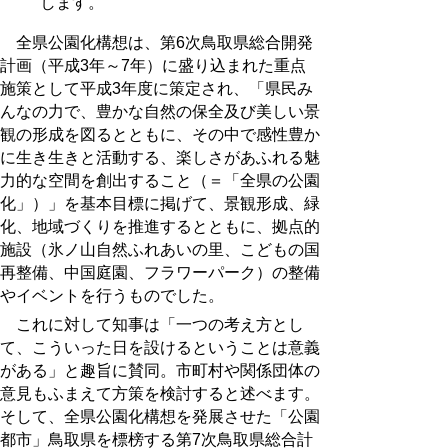
します。
全県公園化構想は、第6次鳥取県総合開発
計画（平成3年～7年）に盛り込まれた重点
施策として平成3年度に策定され、「県民み
んなの力で、豊かな自然の保全及び美しい景
観の形成を図るとともに、その中で感性豊か
に生き生きと活動する、楽しさがあふれる魅
力的な空間を創出すること（＝「全県の公園
化」）」を基本目標に掲げて、景観形成、緑
化、地域づくりを推進するとともに、拠点的
施設（氷ノ山自然ふれあいの里、こどもの国
再整備、中国庭園、フラワーパーク）の整備
やイベントを行うものでした。
これに対して知事は「一つの考え方とし
て、こういった日を設けるということは意義
がある」と趣旨に賛同。市町村や関係団体の
意見もふまえて方策を検討すると述べます。
そして、全県公園化構想を発展させた「公園
都市」鳥取県を標榜する第7次鳥取県総合計