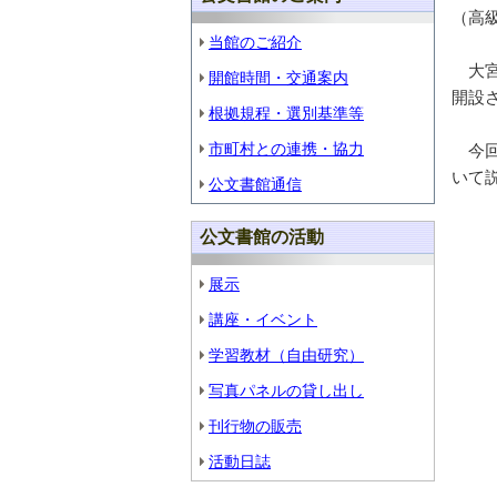
（高
当館のご紹介
大宮
開館時間・交通案内
開設
根拠規程・選別基準等
市町村との連携・協力
今回
いて
公文書館通信
公文書館の活動
展示
講座・イベント
学習教材（自由研究）
写真パネルの貸し出し
刊行物の販売
活動日誌