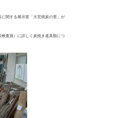
た。
炭に関する展示室「大宮焼炭の里」が
炭検査員）に詳しく炭焼き道具類につ