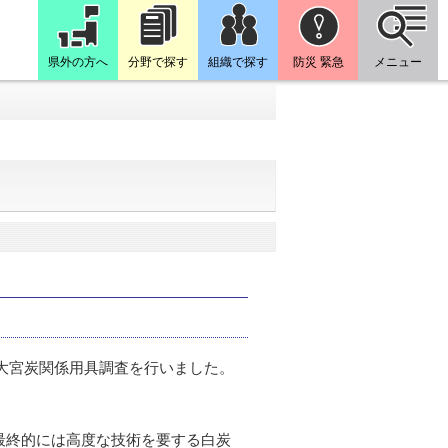
県外の方へ
分野で探す
組織で探す
防災 緊急
メニュー
た大宮炭関係用具調査を行いました。
最終的には高度な技術を要する白炭