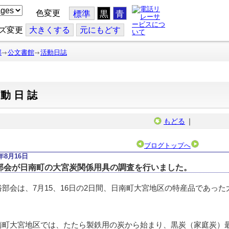
色変更
標準
黒
青
ズ変更
大
きくする
元
にもどす
部
公文書館
活動日誌
活動日誌
もどる
｜
ブログトップへ
8年8月16日
部会が日南町の大宮炭関係用具の調査を行いました。
部会は、7月15、16日の2日間、日南町大宮地区の特産品であっ
町大宮地区では、たたら製鉄用の炭から始まり、黒炭（家庭炭）