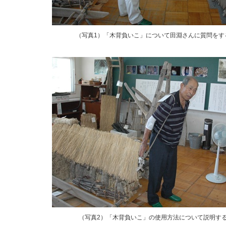
（写真1）「木背負いこ」について田淵さんに質問をす
（写真2）「木背負いこ」の使用方法について説明す