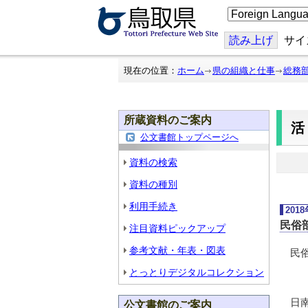
こ
の
ペ
ー
読み上げ
サイ
ジ
を
翻
現在の位置：
ホーム
県の組織と仕事
総務
訳
す
る
所蔵資料のご案内
公文書館トップページへ
資料の検索
資料の種別
利用手続き
201
民俗
注目資料ピックアップ
参考文献・年表・図表
民俗
とっとりデジタルコレクション
日南
公文書館のご案内