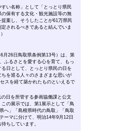
すい名称」として「とっとり県民
県の保有する文化・観光施設等の無
提案し、そうしたことが61万県民
制定されるべきであると結んでいま
」）
6月26日鳥取県条例第13号）は、第
に、ふるさとを愛する心を育て、もっ
する日として、とっとり県民の日を
立ちを巡る人々のさまざまな思いが
ロセスを経て築かれたものといえるで
民の日を所管する参画協働課と公文
。この展示では、第1展示として「鳥
ら県へ」「島根県時代の鳥取」「鳥取
ーマに分けて、明治14年9月12日
お待ちしています。