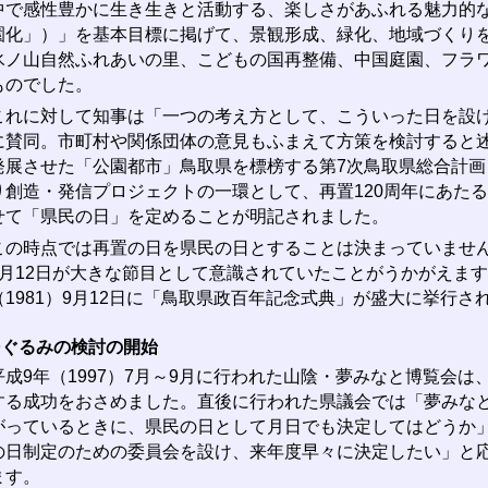
中で感性豊かに生き生きと活動する、楽しさがあふれる魅力的
園化」）」を基本目標に掲げて、景観形成、緑化、地域づくり
氷ノ山自然ふれあいの里、こどもの国再整備、中国庭園、フラ
ものでした。
れに対して知事は「一つの考え方として、こういった日を設け
に賛同。市町村や関係団体の意見もふまえて方策を検討すると
発展させた「公園都市」鳥取県を標榜する第7次鳥取県総合計画
り創造・発信プロジェクトの一環として、再置120周年にあたる
せて「県民の日」を定めることが明記されました。
の時点では再置の日を県民の日とすることは決まっていません
9月12日が大きな節目として意識されていたことがうかがえます
（1981）9月12日に「鳥取県政百年記念式典」が盛大に挙行
民ぐるみの検討の開始
成9年（1997）7月～9月に行われた山陰・夢みなと博覧会は、
する成功をおさめました。直後に行われた県議会では「夢みな
がっているときに、県民の日として月日でも決定してはどうか
の日制定のための委員会を設け、来年度早々に決定したい」と
ます。