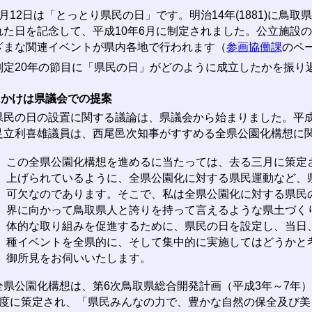
月12日は「とっとり県民の日」です。明治14年(1881)に鳥
れた日を記念して、平成10年6月に制定されました。公立施設
ざまな関連イベントが県内各地で行われます（
参画協働課
のペ
定20年の節目に「県民の日」がどのように成立したかを振り
っかけは県議会での提案
民の日の設置に関する議論は、県議会から始まりました。平成
足立利喜雄議員は、西尾邑次知事がすすめる全県公園化構想に
この全県公園化構想を進めるに当たっては、去る三月に策定
上げられているように、全県公園化に対する県民運動など、
可欠なのであります。そこで、私は全県公園化に対する県民
界に向かって鳥取県人と誇りを持って言えるような県土づく
体的な取り組みを促進するために、県民の日を設定し、当日
種イベントを全県的に、そして集中的に実施してはどうかと
御所見をお伺いいたします。
県公園化構想は、第6次鳥取県総合開発計画（平成3年～7年
年度に策定され、「県民みんなの力で、豊かな自然の保全及び