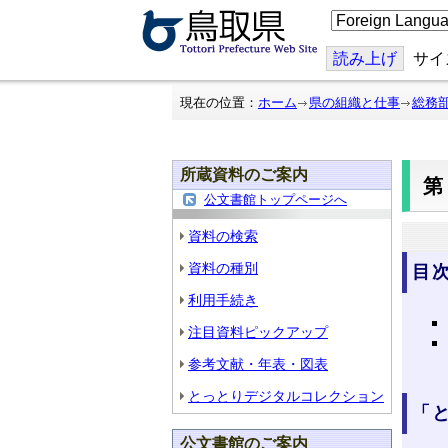
こ
の
ペ
ー
読み上げ
サイ
ジ
を
翻
現在の位置：
ホーム
県の組織と仕事
総務
訳
す
る
所蔵資料のご案内
第
公文書館トップページへ
資料の検索
資料の種別
目
利用手続き
注目資料ピックアップ
参考文献・年表・図表
とっとりデジタルコレクション
「
公文書館のご案内