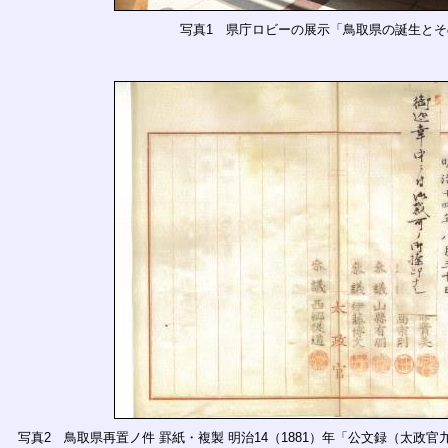
写真1 県庁ロビーの展示「鳥取県の誕生とそ
写真2 鳥取県再置ノ件 罫紙・複製 明治14（1881）年「公文録（太政