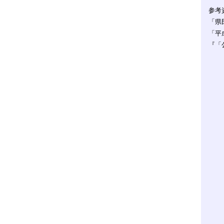
参考
「県
「平
『「