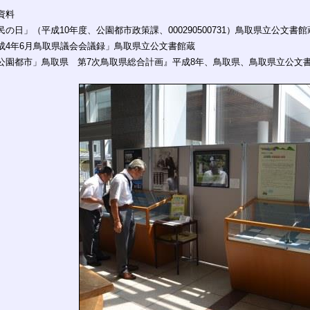
資料
民の日」（平成10年度、公園都市政策課、000290500731）鳥取県立公文書館
成4年6月鳥取県議会会議録」鳥取県立公文書館蔵
公園都市」鳥取県 第7次鳥取県総合計画』平成8年、鳥取県、鳥取県立公文