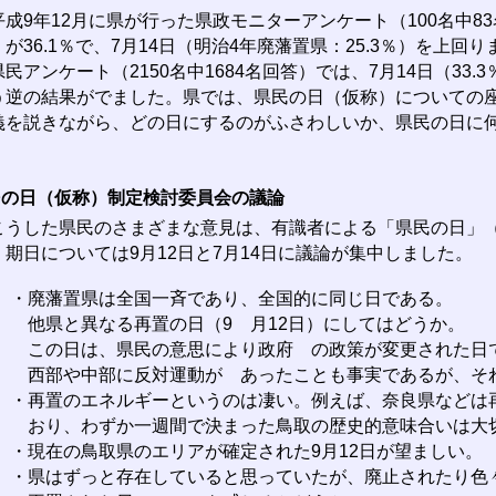
成9年12月に県が行った県政モニターアンケート（100名中83
）が36.1％で、7月14日（明治4年廃藩置県：25.3％）を上回
民アンケート（2150名中1684名回答）では、7月14日（33.3
う逆の結果がでました。県では、県民の日（仮称）についての
義を説きながら、どの日にするのがふさわしいか、県民の日に
。
民の日（仮称）制定検討委員会の議論
うした県民のさまざまな意見は、有識者による「県民の日」（
、期日については9月12日と7月14日に議論が集中しました。
・廃藩置県は全国一斉であり、全国的に同じ日である。
他県と異なる再置の日（9 月12日）にしてはどうか。
この日は、県民の意思により政府 の政策が変更された日
西部や中部に反対運動が あったことも事実であるが、そ
・再置のエネルギーというのは凄い。例えば、奈良県などは
おり、わずか一週間で決まった鳥取の歴史的意味合いは大
・現在の鳥取県のエリアが確定された9月12日が望ましい。
・県はずっと存在していると思っていたが、廃止されたり色