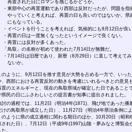
再置された日にロマンを感じるかどうか。
・東部中心の再置運動であり西部は反対だったが、問題を指
やっていくと考えれば、再置の日も良いのではないか。県
にもなっている。
・イベントを行うことを考えれば、気候的にも9月12日が良
・再置の日は一度無くなったというイメージで良くない。
・再置には反対が多くあった。
「鳥取」の名称が初めて使われた7月14日が無難だ。
・7月14日は旧暦であり、新暦（8月29日）に直して考えて
ないか。
のように、9月12日を推す意見が大勢を占める一方で、いっ
や、西部における再置反対の動きを考慮にいれるべきとの意見
再置のエネルギーと、現在の鳥取県域が確定した日であることで
が県民の日にふさわしいとの提言書が知事に提出されました。
討の過程では、11月2日（明治4年(1871)、飛び地であった
だけの鳥取県が成立した日）、11月27日（明治4年県治条例に
）のように県の成立過程に関わる期日のほか、10月20日（昭和60
催された日）、7月12日（平成9年(1997)山陰・夢みなと博
した。