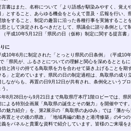
言書はまた、名称について「より語感が馴染みやすく、覚えや
日」とすること、あらゆる機会をとらえて普及・広報を行い、
開放をすること、制定の趣旨に沿った各種行事を実施することを
意思として決定されるべきだとして、県議会に諮り条例として
。（平成10年5月12日「県民の日（仮称）制定に関する提言書
わりに
成10年6月に制定された「とっとり県民の日条例」（平成10年
条で「県民が、ふるさとについての理解と関心を深めるととも
自信と誇りの持てる鳥取県を力を合わせて築き上げることを期
ける」と定めています。県民の日の制定過程は、鳥取県の成り
錯しながらも、再置の日9月12日が共有され、条例化というプ
ょう。
年8月28日から9月21日まで鳥取県庁本庁1階ロビーでは、県
館による特別企画展「鳥取県の誕生とその魅力」を開催中です
県の魅力紹介」を、第2展示の「鳥取県のあゆみ」では「藩か
の再置とその後の県政」「地域再編の動きと港湾修築」の4つのテ
意義をパネルと貴重な資料で紹介しています。皆様のご来場を