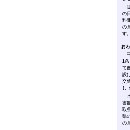
提
の
料
の
す
お
平
1
て
設
交
し
本
書
取
県
の