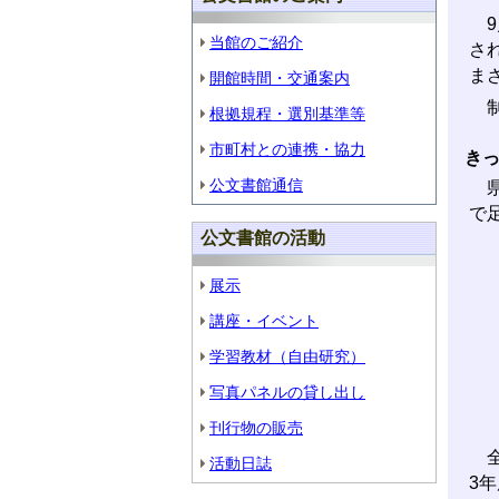
9
当館のご紹介
さ
ま
開館時間・交通案内
制
根拠規程・選別基準等
市町村との連携・協力
き
公文書館通信
県
で
公文書館の活動
展示
講座・イベント
学習教材（自由研究）
写真パネルの貸し出し
刊行物の販売
全
活動日誌
3