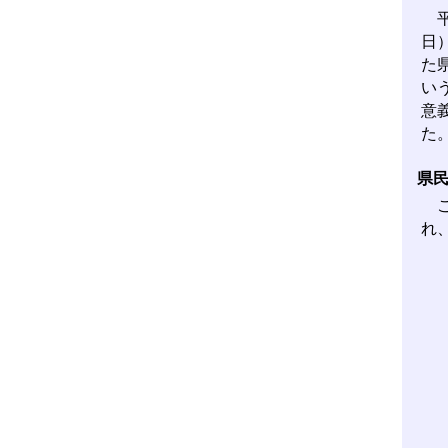
平
日
た県
い
意
た
県
こ
れ