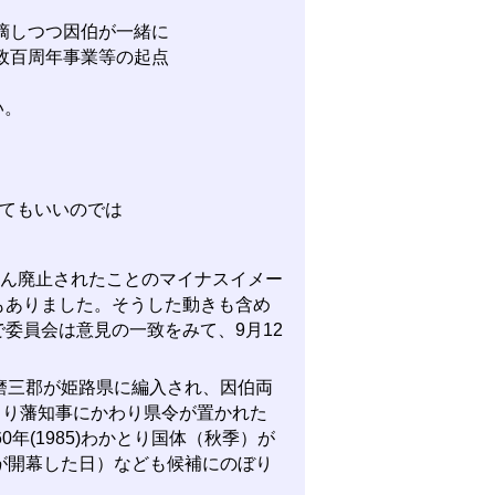
摘しつつ因伯が一緒に
政百周年事業等の起点
い。
みてもいいのでは
たん廃止されたことのマイナスイメー
もありました。そうした動きも含め
委員会は意見の一致をみて、9月12
播磨三郡が姫路県に編入され、因伯両
より藩知事にかわり県令が置かれた
年(1985)わかとり国体（秋季）が
覧会が開幕した日）なども候補にのぼり