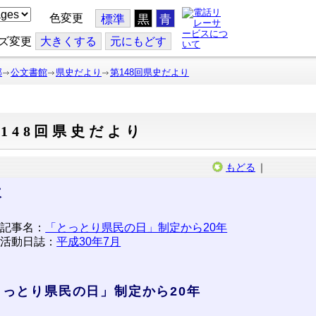
色変更
標準
黒
青
ズ変更
大
きくする
元
にもどす
部
公文書館
県史だより
第148回県史だより
148回県史だより
もどる
｜
次
記事名：
「とっとり県民の日」制定から20年
活動日誌：
平成30年7月
とっとり県民の日」制定から20年