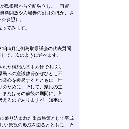
取県が島根県から分離独立し、「再置」
の無料開放や入場券の割引のほか、さ
ージ参照）。
返ってみます。
4年6月定例鳥取県議会の代表質問
関して、次のように述べます。
された構想の基本方針でも取り
県民への意識啓発がぜひとも不
の関心を喚起するとともに、世
りのために、そして、県民の主
、またはその前後の期間に、各
考えるのでありますが、知事の
）に盛り込まれた重点施策として平成
美しい景観の形成を図るとともに、そ