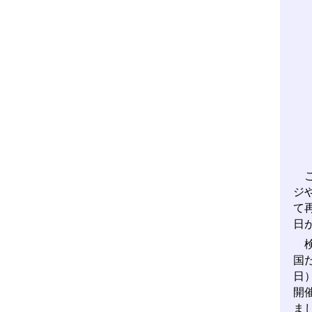
こ
ジ
て
日
検
国
日
開
ま