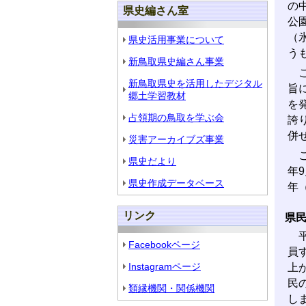
の
県史編さん室
公
（
県史活用事業について
う
新鳥取県史編さん事業
こ
新鳥取県史を活用したデジタル
旨
郷土学習教材
を
占領期の鳥取を学ぶ会
誇
併
災害アーカイブズ事業
こ
県史だより
年
県史作成データベース
年
リンク
県
平
Facebookページ
員
Instagramページ
上
民
類縁機関・関係機関
し