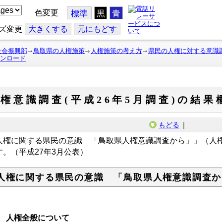
色変更
標準
黒
青
ズ変更
大
きくする
元
にもどす
社会振興部
鳥取県の人権施策
人権施策の考え方
県民の人権に対する意識
ウンロード
権意識調査(平成26年5月調査)の結
もどる
｜
人権に関する県民の意識 「鳥取県人権意識調査から」」（人
す。（平成27年3月公表）
人権に関する県民の意識 「鳥取県人権意識調査か
 人権全般について