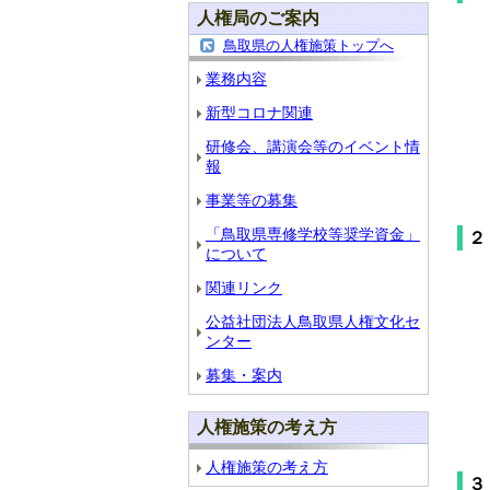
人権局のご案内
鳥取県の人権施策トップへ
業務内容
新型コロナ関連
研修会、講演会等のイベント情
報
事業等の募集
「鳥取県専修学校等奨学資金」
２
について
関連リンク
公益社団法人鳥取県人権文化セ
ンター
募集・案内
人権施策の考え方
人権施策の考え方
３