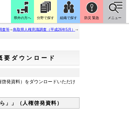
県外の方へ
分野で探す
組織で探す
防災 緊急
メニュー
調査等
鳥取県人権意識調査（平成26年5月）
果概要ダウンロード
権啓発資料）をダウンロードいただけ
ら」」（人権啓発資料）