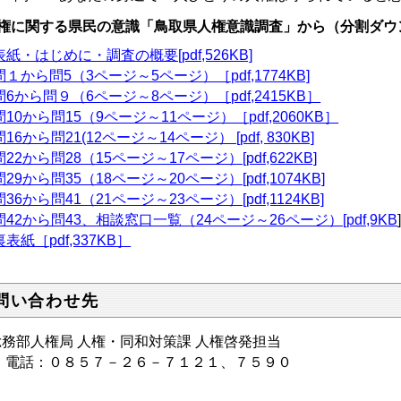
権に関する県民の意識「鳥取県人権意識調査」から（分割ダウ
表紙・はじめに・調査の概要[pdf,526KB]
問１から問5（3ページ～5ページ）［pdf,1774KB]
問6から問９（6ページ～8ページ）［pdf,2415KB］
問10から問15（9ページ～11ページ）［pdf,2060KB］
問16から問21(12ページ～14ページ） [pdf, 830KB]
問22から問28（15ページ～17ページ）[pdf,622KB]
問29から問35（18ページ～20ページ）[pdf,1074KB]
問36から問41（21ページ～23ページ）[pdf,1124KB]
問42から問43、相談窓口一覧（24ページ～26ページ）[pdf,9KB
裏表紙［pdf,337KB］
問い合わせ先
務部人権局 人権・同和対策課 人権啓発担当
話：０８５７－２６－７１２１、７５９０