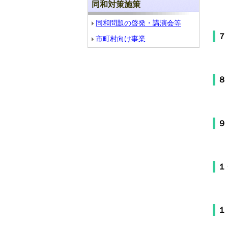
同和対策施策
同和問題の啓発・講演会等
７
市町村向け事業
８
９
１
１