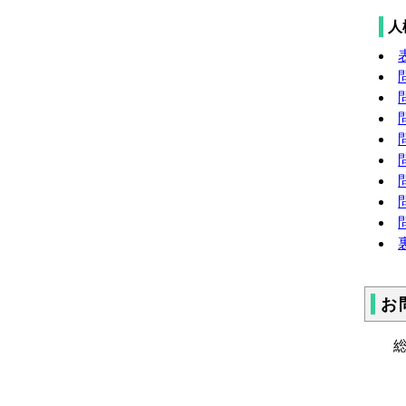
人
お
総
電