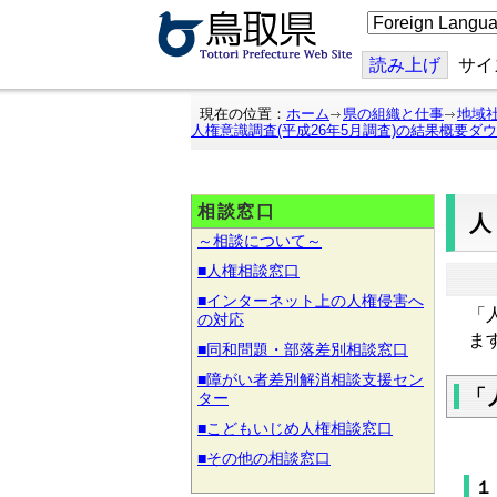
こ
の
ペ
ー
読み上げ
サイ
ジ
を
翻
現在の位置：
ホーム
県の組織と仕事
地域
訳
人権意識調査(平成26年5月調査)の結果概要ダ
す
る
相談窓口
人
～相談について～
■人権相談窓口
■インターネット上の人権侵害へ
「
の対応
ま
■同和問題・部落差別相談窓口
■障がい者差別解消相談支援セン
「
ター
■こどもいじめ人権相談窓口
■その他の相談窓口
１