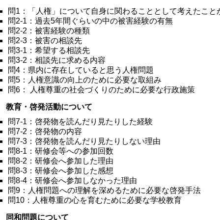
問1：「人権」について自身に関わることとして考えたこと
問2-1：過去5年間ぐらいの中の被害経験の有無
問2-2：被害経験の種類
問2-3：被害の相談先
問3-1：希望する相談先
問3-2：相談先に求める内容
問4：県内に存在していると思う人権問題
問5：人権意識の向上のために必要な取組み
問6： 人権尊重の社会づくりのために必要な行政施策
 教育・啓発活動について
問7-1：啓発物を読んだり見たりした経験
問7-2：啓発物の内容
問7-3：啓発物を読んだり見たりしない理由
問8-1：研修会等への参加回数
問8-2：研修会へ参加した理由
問8-3：研修会へ参加した感想
問8-4：研修会へ参加しなかった理由
問9：人権問題への理解を深めるために必要な啓発手法
問10：人権尊重の心を育むために必要な学校教育
 同和問題について