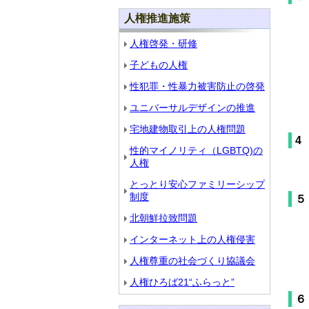
人権推進施策
人権啓発・研修
子どもの人権
性犯罪・性暴力被害防止の啓発
ユニバーサルデザインの推進
宅地建物取引上の人権問題
4
性的マイノリティ（LGBTQ)の
人権
とっとり安心ファミリーシップ
制度
５
北朝鮮拉致問題
インターネット上の人権侵害
人権尊重の社会づくり協議会
人権ひろば21“ふらっと”
６